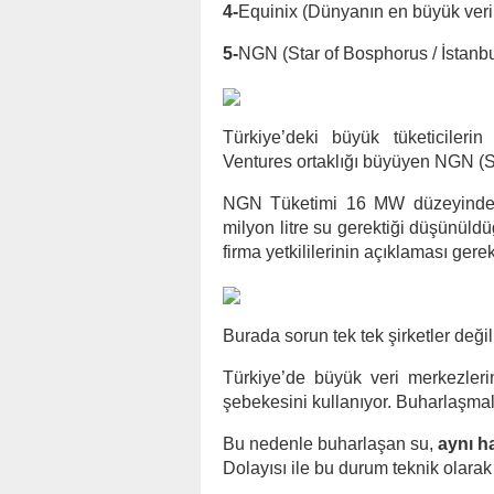
4-
Equinix (Dünyanın en büyük ver
5-
NGN (Star of Bosphorus / İstanbu
Türkiye’deki büyük tüketicile
Ventures ortaklığı büyüyen NGN (St
NGN Tüketimi 16 MW düzeyindedi
milyon litre su gerektiği düşünüld
firma yetkililerinin açıklaması gerek
Burada sorun tek tek şirketler deği
Türkiye’de büyük veri merkezler
şebekesini kullanıyor. Buharlaşmal
Bu nedenle buharlaşan su,
aynı h
Dolayısı ile bu durum teknik olara