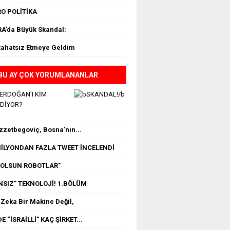
O POLİTİKA
A’da Büyük Skandal:
Rahatsız Etmeye Geldim
BU AY ÇOK YORUMLANANLAR
 ERDOĞAN'I KİM
EDİYOR?
İzzetbegoviç, Bosna'nın...
 MİLYONDAN FAZLA TWEET İNCELENDİ
OLSUN ROBOTLAR”
NSIZ” TEKNOLOJİ! 1.BÖLÜM
Zeka Bir Makine Değil,
E “İSRAİLLİ” KAÇ ŞİRKET...