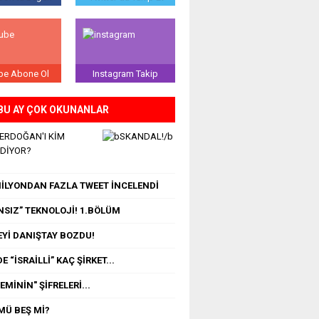
be Abone Ol
Instagram Takip
BU AY ÇOK OKUNANLAR
 ERDOĞAN'I KİM
EDİYOR?
 MİLYONDAN FAZLA TWEET İNCELENDİ
NSIZ” TEKNOLOJİ! 1.BÖLÜM
Yİ DANIŞTAY BOZDU!
E “İSRAİLLİ” KAÇ ŞİRKET...
MİNİN" ŞİFRELERİ...
MÜ BEŞ Mİ?