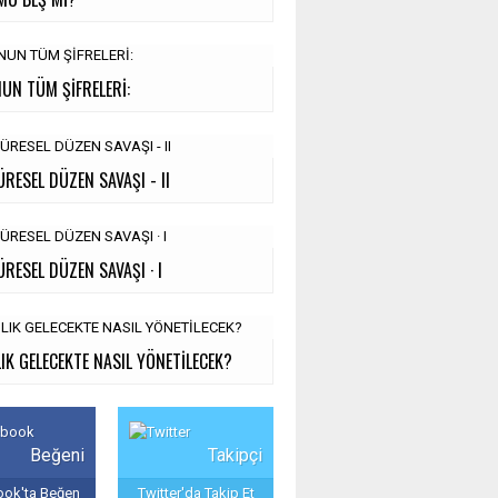
UN TÜM ŞİFRELERİ:
ÜRESEL DÜZEN SAVAŞI - II
ÜRESEL DÜZEN SAVAŞI · I
IK GELECEKTE NASIL YÖNETİLECEK?
Beğeni
Takipçi
ok'ta Beğen
Twitter'da Takip Et