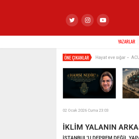
YAZARLAR
ÖNE ÇIKANLAR
Hayat eve sığar
AC
•
02 Ocak 2026 Cuma 23:03
İKLİM YALANIN ARKA
İSTANBUL’U DEPREM DEĞİL YAP