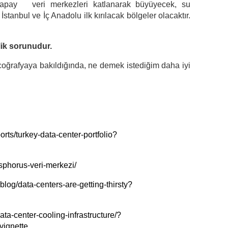
Yapay veri merkezleri katlanarak büyüyecek, su
İstanbul ve İç Anadolu ilk kırılacak bölgeler olacaktır.
nlik sorunudur.
coğrafyaya bakıldığında, ne demek istediğim daha iyi
rts/turkey-data-center-portfolio?
osphorus-veri-merkezi/
blog/data-centers-are-getting-thirsty?
ta-center-cooling-infrastructure/?
ignette