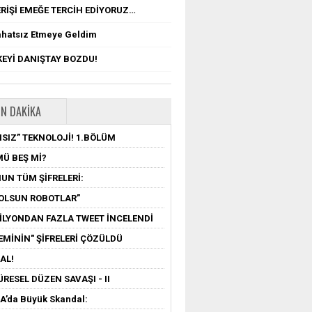
RİŞİ EMEĞE TERCİH EDİYORUZ…
ahatsız Etmeye Geldim
EYİ DANIŞTAY BOZDU!
N DAKIKA
SIZ” TEKNOLOJİ! 1.BÖLÜM
MÜ BEŞ Mİ?
UN TÜM ŞİFRELERİ:
OLSUN ROBOTLAR”
MİLYONDAN FAZLA TWEET İNCELENDİ
EMİNİN" ŞİFRELERİ ÇÖZÜLDÜ
AL!
ÜRESEL DÜZEN SAVAŞI - II
’da Büyük Skandal: