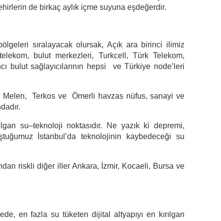
şehirlerin de birkaç aylık içme suyuna eşdeğerdir.
lgeleri sıralayacak olursak, Açık ara birinci ilimiz
 telekom, bulut merkezleri, Turkcell, Türk Telekom,
bulut sağlayıcılarının hepsi ve Türkiye node’leri
n Melen, Terkos ve Ömerli havzas nüfus, sanayi ve
ndadır.
ılgan su–teknoloji noktasıdır. Ne yazık ki depremi,
ştuğumuz İstanbul’da teknolojinin kaybedeceği su
an riskli diğer iller Ankara, İzmir, Kocaeli, Bursa ve
ede, en fazla su tüketen dijital altyapıyı en kırılgan