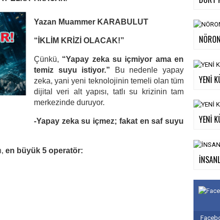
Yazan Muammer KARABULUT
NÖRON
“İKLİM KRİZİ OLACAK!”
Çünkü,
“Yapay zeka su içmiyor ama en
temiz suyu istiyor.”
Bu nedenle yapay
YENİ K
zeka, yani yeni teknolojinin temeli olan tüm
dijital veri alt yapısı, tatlı su krizinin tam
merkezinde duruyor.
YENİ K
-Yapay zeka su içmez; fakat en saf suyu
n,
en büyük 5 operatör:
İNSANL
Facebo