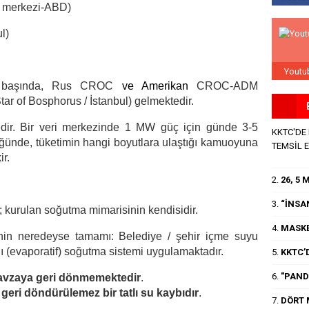
i merkezi-ABD)
l)
Youtu
rin başında, Rus CROC
ve Amerikan
CROC-ADM
ar of Bosphorus / İstanbul) gelmektedir.
r. Bir veri merkezinde 1 MW güç için günde 3-5
KKTC'DE
üğünde, tüketimin hangi boyutlara ulaştığı kamuoyuna
TEMSİL 
ir.
2.
26, 5
3.
“İNSA
l; kurulan soğutma mimarisinin kendisidir.
4.
MASKE
inin neredeyse tamamı: Belediye / şehir içme suyu
ı (evaporatif) soğutma sistemi uygulamaktadır.
5.
KKTC’D
6.
"PANDE
avzaya geri dönmemektedir
.
k
geri döndürülemez bir tatlı su kaybıdır
.
7.
DÖRT 