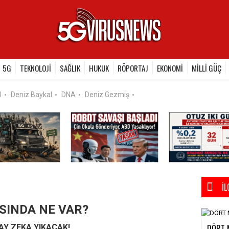
5G
TEKNOLOJİ
SAĞLIK
HUKUK
RÖPORTAJ
EKONOMİ
MİLLİ GÜÇ
U
Deniz Baykal
DNA
Deniz Gezmiş
•
•
•
•
İL
SINDA NE VAR?
DÖRT 
AY ZEKA YIKACAK!