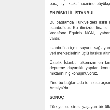
barajın yıllık aktif hacmine, büyük
EN RİSKLİ İL İSTANBUL
Bu bağlamda Türkiye’deki riskli bö
İstanbul’dur. Bu ilimizde finans,
Vodafone, Equinix, NGN, yabancı 
vardır.
İstanbul’da içme suyunu sağlaya
veri merkezlerinin üçlü baskısı altı
Üstelik İstanbul ülkemizin en kır
depreme dayanıklı yapıları konu
miktarını hiç konuşmuyoruz.
Yine bu bağlamada temiz su açısınd
Antalya’dır.
SONUÇ
Türkiye, su stresi yaşayan bir ülk