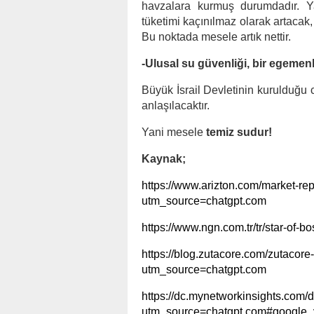
havzalara kurmuş durumdadır. 
tüketimi kaçınılmaz olarak artacak, 
Bu noktada mesele artık nettir.
-Ulusal su güvenliği, bir egeme
Büyük İsrail Devletinin kurulduğu 
anlaşılacaktır.
Yani mesele
temiz sudur!
Kaynak;
https://www.arizton.com/market-repo
utm_source=chatgpt.com
https://www.ngn.com.tr/tr/star-of-b
https://blog.zutacore.com/zutacore-
utm_source=chatgpt.com
https://dc.mynetworkinsights.com/da
utm_source=chatgpt.com#google_v