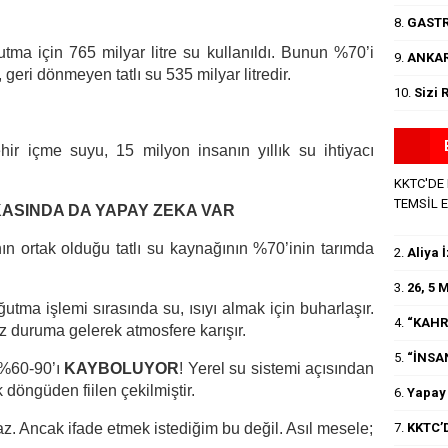
8.
GASTR
tma için 765 milyar litre su kullanıldı. Bunun %70’i
9.
ANKAR
 geri dönmeyen tatlı su 535 milyar litredir.
10.
Sizi 
hir içme suyu, 15 milyon insanın yıllık su ihtiyacı
KKTC'DE
TEMSİL 
KASINDA DA YAPAY ZEKA VAR
n ortak olduğu tatlı su kaynağının %70’inin tarımda
2.
Aliya 
3.
26, 5
tma işlemi sırasında su, ısıyı almak için buharlaşır.
4.
“KAHR
 duruma gelerek atmosfere karışır.
5.
“İNSA
 %60-90’ı
KAYBOLUYOR
! Yerel su sistemi açısından
 döngüden fiilen çekilmiştir.
6.
Yapay 
7.
KKTC’D
az. Ancak ifade etmek istediğim bu değil. Asıl mesele;