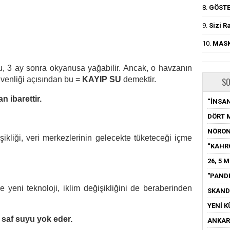
8.
GÖSTE
9.
Sizi R
10.
MASK
u, 3 ay sonra okyanusa yağabilir. Ancak, o havzanın
üvenliği açısından bu =
KAYIP SU
demektir.
SO
n ibarettir.
“İNSAN
DÖRT 
NÖRON
ikliği, veri merkezlerinin gelecekte tüketeceği içme
“KAHR
26, 5 
"PAND
de yeni teknoloji, iklim değişikliğini de beraberinden
SKAND
YENİ K
; saf suyu yok eder.
ANKARA