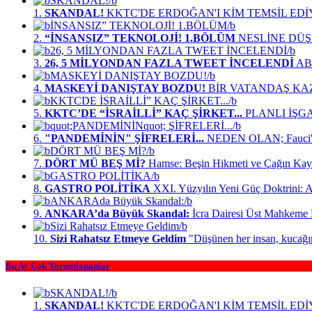
1.
SKANDAL!
KKTC'DE ERDOĞAN'I KİM TEMSİL ED
2.
“İNSANSIZ” TEKNOLOJİ! 1.BÖLÜM
NESLİNE DÜŞM
3.
26, 5 MİLYONDAN FAZLA TWEET İNCELENDİ
ABD
4.
MASKEYİ DANIŞTAY BOZDU!
BİR VATANDAŞ KA
5.
KKTC’DE “İSRAİLLİ” KAÇ ŞİRKET...
PLANLI İŞG
6.
"PANDEMİNİN" ŞİFRELERİ...
NEDEN OLAN; Fauci'n
7.
DÖRT MÜ BEŞ Mİ?
Hamse: Beşin Hikmeti ve Çağın Kay
8.
GASTRO POLİTİKA
XXI. Yüzyılın Yeni Güç Doktrini: A
9.
ANKARA’da Büyük Skandal:
İcra Dairesi Üst Mahkeme
10.
Sizi Rahatsız Etmeye Geldim
"Düşünen her insan, kucağ
Bu Ay Çok Yorumlananlar
1.
SKANDAL!
KKTC'DE ERDOĞAN'I KİM TEMSİL ED