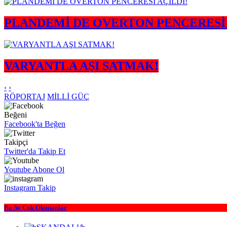
PLANDEMİ DE OVERTON PENCERESİ 
VARYANTLA AŞI SATMAK!
‹
›
RÖPORTAJ
MİLLİ GÜÇ
Beğeni
Facebook'ta Beğen
Takipçi
Twitter'da Takip Et
Youtube Abone Ol
Instagram Takip
Bu Ay Çok Okunanlar