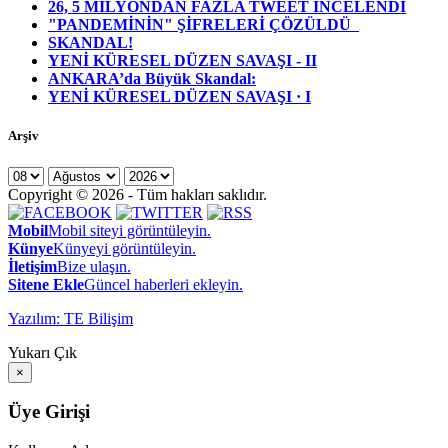
26, 5 MİLYONDAN FAZLA TWEET İNCELENDİ
"PANDEMİNİN" ŞİFRELERİ ÇÖZÜLDÜ
SKANDAL!
YENİ KÜRESEL DÜZEN SAVAŞI - II
ANKARA’da Büyük Skandal:
YENİ KÜRESEL DÜZEN SAVAŞI · I
Arşiv
Copyright © 2026 - Tüm hakları saklıdır.
Mobil
Mobil siteyi görüntüleyin.
Künye
Künyeyi görüntüleyin.
İletişim
Bize ulaşın.
Sitene Ekle
Güncel haberleri ekleyin.
Yazılım: TE Bilişim
Yukarı Çık
×
Üye Girişi