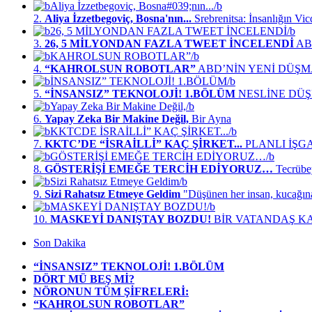
2.
Aliya İzzetbegoviç, Bosna'nın...
Srebrenitsa: İnsanlığın Vi
3.
26, 5 MİLYONDAN FAZLA TWEET İNCELENDİ
ABD
4.
“KAHROLSUN ROBOTLAR”
ABD’NİN YENİ DÜŞM
5.
“İNSANSIZ” TEKNOLOJİ! 1.BÖLÜM
NESLİNE DÜŞM
6.
Yapay Zeka Bir Makine Değil,
Bir Ayna
7.
KKTC’DE “İSRAİLLİ” KAÇ ŞİRKET...
PLANLI İŞG
8.
GÖSTERİŞİ EMEĞE TERCİH EDİYORUZ…
Tecrübe
9.
Sizi Rahatsız Etmeye Geldim
"Düşünen her insan, kucağın
10.
MASKEYİ DANIŞTAY BOZDU!
BİR VATANDAŞ K
Son Dakika
“İNSANSIZ” TEKNOLOJİ! 1.BÖLÜM
DÖRT MÜ BEŞ Mİ?
NÖRONUN TÜM ŞİFRELERİ:
“KAHROLSUN ROBOTLAR”