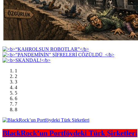
1
2
3
4
5
6
7
8
BlackRock’un Portföydeki Türk Şirketleri