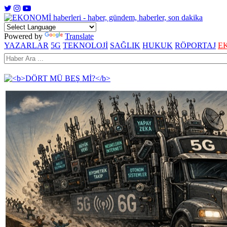
Powered by
Translate
YAZARLAR
5G
TEKNOLOJİ
SAĞLIK
HUKUK
RÖPORTAJ
E