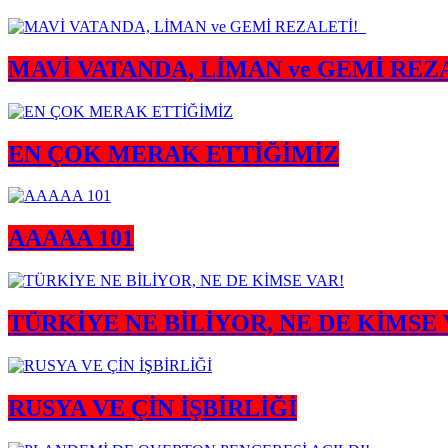
MAVİ VATANDA, LİMAN ve GEMİ REZ
EN ÇOK MERAK ETTİĞİMİZ
AAAAA 101
TÜRKİYE NE BİLİYOR, NE DE KİMSE 
RUSYA VE ÇİN İŞBİRLİĞİ