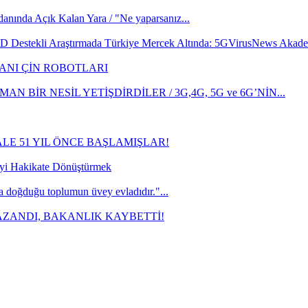
cdanında Açık Kalan Yara / "Ne yaparsanız...
 Destekli Araştırmada Türkiye Mercek Altında: 5GVirusNews Akade
ANI ÇİN ROBOTLARI
AN BİR NESİL YETİŞDİRDİLER / 3G,4G, 5G ve 6G’NİN...
ALE 51 YIL ÖNCE BAŞLAMIŞLAR!
yi Hakikate Dönüştürmek
a doğduğu toplumun üvey evladıdır."...
AZANDI, BAKANLIK KAYBETTİ!