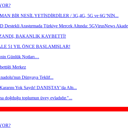
İYOR?
AN BİR NESİL YETİŞDİRDİLER / 3G,4G, 5G ve 6G’NİN...
 Destekli Araştırmada Türkiye Mercek Altında: 5GVirusNews Akade
ZANDI, BAKANLIK KAYBETTİ!
ALE 51 YIL ÖNCE BAŞLAMIŞLAR!
in Günlük Notları…
bettiği Merkez
nadolu'nun Dünyaya Teklif...
 Kararını Yok Saydı! DANIŞTAY’da Altı...
ına doğduğu toplumun üvey evladıdır."...
İYOR?