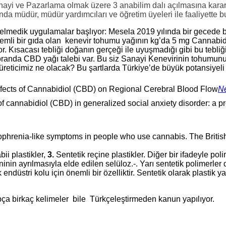
nayi ve Pazarlama olmak üzere 3 anabilim dalı açılmasına karar 
da müdür, müdür yardımcıları ve öğretim üyeleri ile faaliyette b
lmedik uygulamalar başlıyor: Mesela 2019 yılında bir gecede b
önemli bir gıda olan kenevir tohumu yağının kg’da 5 mg Cannabid
Kısacası tebliği doğanın gerçeği ile uyuşmadığı gibi bu tebliği
oranda CBD yağı talebi var. Bu siz Sanayi Kenevirinin tohumunu
im üreticimiz ne olacak? Bu şartlarda Türkiye’de büyük potansiye
ffects of Cannabidiol (CBD) on Regional Cerebral Blood Flow
N
f cannabidiol (CBD) in generalized social anxiety disorder: a p
phrenia-like symptoms in people who use cannabis. The British
bii plastikler,
3.
Sentetik reçine plastikler.
Diğer bir ifadeyle p
oli
inin ayrılmasıyla elde edilen selüloz.-. Yarı sentetik polimerler 
düstri kolu için önemli bir özelliktir.
Sentetik olarak plastik y
ça birkaç kelimeler bile Türkçeleştirmeden kanun yapılıyor.