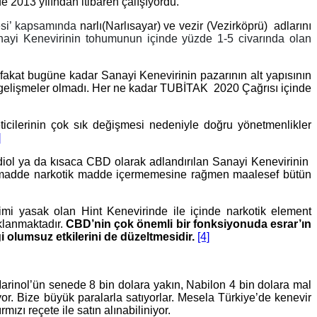
 2013 yılından itibaren çalışıyordu.
esi’ kapsamında
narlı(Narlısayar) ve vezir (Vezirköprü) adlarını
nayi Kenevirinin tohumunun içinde yüzde 1-5 civarında olan
kat bugüne kadar Sanayi Kenevirinin pazarının alt yapısının
n gelişmeler olmadı. Her ne kadar TUBİTAK 2020 Çağrısı içinde
ticilerinin çok sık değişmesi nedeniyle doğru yönetmenlikler
]
bidiol ya da kısaca CBD olarak adlandırılan Sanayi Kenevirinin
madde narkotik madde içermemesine rağmen maalesef bütün
mi yasak olan Hint Kenevirinde ile içinde narkotik element
klanmaktadır.
CBD’nin çok önemli bir fonksiyonuda esrar’ın
olumsuz etkilerini de düzeltmesidir.
[4]
nol’ün senede 8 bin dolara yakın, Nabilon 4 bin dolara mal
r. Bize büyük paralarla satıyorlar. Mesela Türkiye’de kenevir
zı reçete ile satın alınabiliniyor.