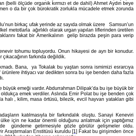
n (belli ölçüde organik kırmızı et de dahil) Ahmet Aydın beye
ağmen o da bir çok bürokratik zorlukla mücadele etmek zorunda
nadolu’nun birkaç ufak yerinde az sayıda olmak üzere Samsun’un
 metotlarla ağırlıklı olarak urgan yapılan liflerinden üretilen
aklarını fakat bir Amerikalının gelip birazda peşin para verip
nevir tohumu topluyordu. Onun hikayesi de ayrı bir konudur.
 çıkacağının farkında değildik.
bakmadı. Bana, ya Tokalak bu yaştan sonra ismimizi esrarcıya
if ürünlere ihtiyacı var dedikten sonra bu işe benden daha fazla
ı.
e büyük emeği vardır. Abdurrahman Dilipak’da bu işe büyük bir
e oldukça emek verdiler. Aslında Emir Polat bu işe benden çok
alı , kilim, masa örtüsü, bilezik, evcil hayvan yatakları gibi
ların katılmasıyla bir farkındalık oluştu. Sanayi Keneviri
n ülke için ne kadar önemli olduğunu anlatmak için yaptığımız
lde gündeme getirmesiyle gözle görülür gelişmeler oldu.
 Araştırmaları Enstitüsü kuruldu
[1]
Fakat bu girişimden önce