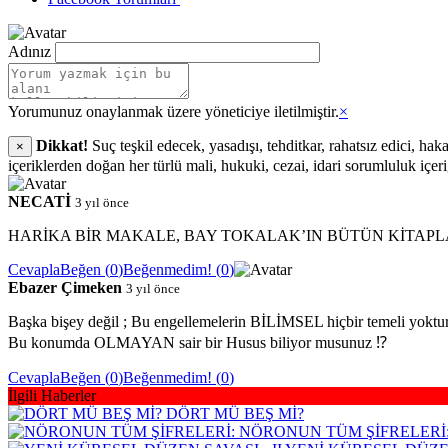
Adınız
Yorumunuz onaylanmak üzere yöneticiye iletilmiştir.
×
Dikkat!
Suç teşkil edecek, yasadışı, tehditkar, rahatsız edici, hak
×
içeriklerden doğan her türlü mali, hukuki, cezai, idari sorumluluk içer
NECATİ
3 yıl önce
HARİKA BİR MAKALE, BAY TOKALAK’IN BÜTÜN KİTAPLA
Cevapla
Beğen (
0
)
Beğenmedim! (
0
)
Ebazer Çimeken
3 yıl önce
Başka bişey değil ; Bu engellemelerin BİLİMSEL hiçbir temeli yoktur
Bu konumda OLMAYAN sair bir Husus biliyor musunuz ⁉️
Cevapla
Beğen (
0
)
Beğenmedim! (
0
)
İlgili Haberler
DÖRT MÜ BEŞ Mİ?
NÖRONUN TÜM ŞİFRELERİ