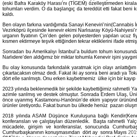
(eski Bafra Karaköy Harası’nı (TİGEM) özelleştirmeden kirala
tohumları verdim. O da başlangıç da tereddüt etti fakat beni
kaldı.
Ben olayın farkına vardığımda Sanayi Keneviri’nin(Cannabis İn
Vezirköprü ilçesinde kenevir ekimi Narlısaray Köyü-Nahiyesi’nd
urganın fiyatının Çin’den gelen polyesterden yapılan ucuz fiy
kısmen ektirmeye teşvik ettiğinden tekrar ektiklerini ifade etmiş
Sonradan bu Amerikalıyı İstanbul’a buldum tohum konusunda 
Narlıdere’den aldığımız bir miktar tohumla Kenevir işini yayg
Bu olay konusunda farkındalık yaratmak için olayı anlattığı
çıkartacaksın olmaz dedi. Fakat iki ay sonra beni aradı ya Toka
dört elle sarılmıştı. Onu erken kaybetmemiz ülke için bir kayı
2023 yılında beklenmedik bir şekilde kaybettiğimiz rahmetli 
azimle sarılmış ve destek olmuştur. Sonrada Erdem Ulaş, Üniv
önce uyanmış Kastamonu-Hanönün’de ekim yapıyor ürününden ilke
ürünler üretiyordu. Fakat bunun bu ülkede henüz pazarı oluş
2018 yılında ASAM Düşünce Kuruluşuna bağlı Kendir(Kenevir
konferansları ve çalıştayları düzenledik. Başta rahmetli Yal
mücadele, girişim ve konferanslar, sonucunda Cumhurbaş
Cumhurbaşkanının konuşmasından dört ay sonra Mayıs
201