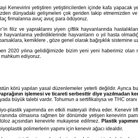
 Kenevirini yetiştiren yetiştiricilerden içinde kafa yapacak ye
iğimizden dünyadaki gelişmeleri çok geriden takip etmemizden 
ı ilaç firmalarına avuç avuç para ödüyoruz.
’in filiz ve yapraklarını yiyen çiftlik hayvanlarında hastalıkl
ne hayvanlarına yedirdiklerinde hayvanların o yıl hasta olmad
rsaklara, kemiklere , göze genel olarak bağışıklık sistemine uza
en 2020 yılına gelidiğimizde bizim yeni yeni haberimiz olan m
ra mahkum ediyoruz.
ün körü yapılan yasal düzenlemeler yeterli değildir. Ayrıca bu 
 yaprağının işlemesi ve ticareti serbesttir diye yazılmadan kene
yada büyük talebi vardır. Tohumun a sertifikalıysa ve THC oranı 
lastik yapımında en etkili materyali ihtiva eder. Kenevir lifle
oranında olmasına rağmen bir dönümde yetişen kenevirin pam
elüloz açısından kenevirle mukayese edilmez.
Plastik yapımı
oplastik polimerlerin yapımı için kenevir ağacı idealdir.