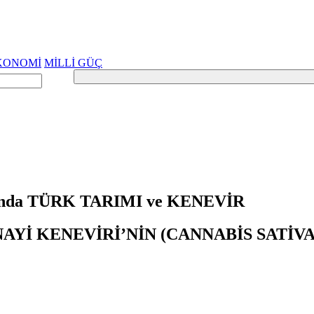
KONOMİ
MİLLİ GÜÇ
cında TÜRK TARIMI ve KENEVİR
AYİ KENEVİRİ’NİN (CANNABİS SATİV