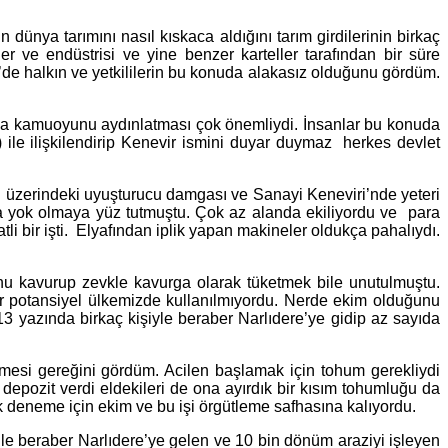
 dünya tarımını nasıl kıskaca aldığını tarım girdilerinin birkaç
er ve endüstrisi ve yine benzer karteller tarafından bir süre
de halkın ve yetkililerin bu konuda alakasız olduğunu gördüm.
unda kamuoyunu aydınlatması çok önemliydi. İnsanlar bu konuda
) ile ilişkilendirip Kenevir ismini duyar duymaz herkes devlet
rin üzerindeki uyuşturucu damgası ve Sanayi Keneviri’nde yeteri
ta yok olmaya yüz tutmuştu. Çok az alanda ekiliyordu ve para
tli bir işti. Elyafından iplik yapan makineler oldukça pahalıydı.
munu kavurup zevkle kavurga olarak tüketmek bile unutulmuştu.
ir potansiyel ülkemizde kullanılmıyordu. Nerde ekim olduğunu
 yazında birkaç kişiyle beraber Narlıdere’ye gidip az sayıda
ilmesi gereğini gördüm. Acilen başlamak için tohum gerekliydi
depozit verdi eldekileri de ona ayırdık bir kısım tohumluğu da
k deneme için ekim ve bu işi örgütleme safhasına kalıyordu.
le beraber Narlıdere’ye gelen ve 10 bin dönüm araziyi işleyen