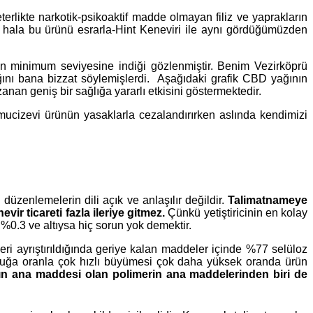
terlikte narkotik-psikoaktif madde olmayan filiz ve yaprakların
ve hala bu ürünü esrarla-Hint Keneviri ile aynı gördüğümüzden
arın minimum seviyesine indiği gözlenmiştir. Benim Vezirköprü
ığını bana bizzat söylemişlerdi. Aşağıdaki grafik CBD yağının
nan geniş bir sağlığa yararlı etkisini göstermektedir.
ucizevi ürünün yasaklarla cezalandırırken aslında kendimizi
düzenlemelerin dili açık ve anlaşılır değildir.
Talimatnameye
vir ticareti fazla ileriye gitmez.
Çünkü yetiştiricinin en kolay
%0.3 ve altıysa hiç sorun yok demektir.
ri ayrıştırıldığında geriye kalan maddeler içinde %77 selüloz
uğa oranla çok hızlı büyümesi çok daha yüksek oranda ürün
nın ana maddesi olan polimerin ana maddelerinden biri de