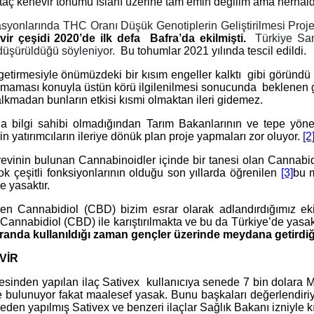
taç
kenevir tohumu ıslahı üzerine tam emin değilim ama herhalde
syonlarında THC Oranı Düşük Genotiplerin Geliştirilmesi Proj
vir çeşidi 2020’de ilk defa Bafra’da ekilmişti.
Türkiye Sa
 düşürüldüğü söyleniyor.
Bu tohumlar 2021 yılında tescil edildi.
rmesiyle önümüzdeki bir kısım engeller kalktı gibi göründü fa
ırılmaması konuyla üstün körü ilgilenilmesi sonucunda beklene
lkmadan bunların etkisi kısmi olmaktan ileri gidemez.
la bilgi sahibi olmadığından Tarım Bakanlarının ve tepe yöne
erin yatırımcıların ileriye dönük plan proje yapmaları zor oluyor.
[2
t türevinin bulunan Cannabinoidler içinde bir tanesi olan Canna
k çeşitli fonksiyonlarının olduğu son yıllarda öğrenilen
[3]
bu 
e yasaktır.
en Cannabidiol (CBD) bizim esrar olarak adlandırdığımız eki
 Cannabidiol (CBD) ile karıştırılmakta ve bu da Türkiye’de yasa
nda kullanıldığı zaman gençler üzerinde meydana getirdiği 
VİR
en yapılan ilaç Sativex kullanıcıya senede 7 bin dolara Mari
bulunuyor fakat maalesef yasak. Bunu başkaları değerlendiriyo
yapılmış Sativex ve benzeri ilaçlar Sağlık Bakanı izniyle kırmı