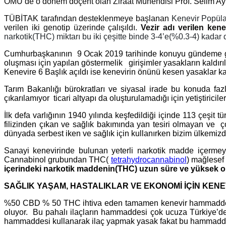
OMÜ’de o dönem doçent olan Ziraat Mühendisi
Prof. Selim Ay
TÜBİTAK tarafından desteklenmeye başlanan
Kenevir Popüla
verilen iki genotip üzerinde çalışıldı.
Vezir adı verilen kene
narkotik(THC) miktarı bu iki çeşitte binde 3-4’e(%0.3-4) kadar
Cumhurbaşkanının 9 Ocak 2019 tarihinde konuyu gündeme geti
oluşması için yapılan göstermelik girişimler yasakların kald
Kenevire 6 Başlık açıldı ise kenevirin önünü kesen yasaklar ka
Tarım Bakanlığı bürokratları ve siyasal irade bu konuda faz
çıkarılamıyor ticari altyapı da oluşturulamadığı için yetiştiricil
İlk defa varlığının 1940 yılında keşfedildiği içinde 113 çeşi
filizinden çıkan ve sağlık bakımında yan tesiri olmayan ve ço
dünyada serbest iken ve sağlık için kullanırken bizim ülkemizd
Sanayi kenevirinde bulunan yeterli narkotik madde içermey
Cannabinol grubundan THC(
tetrahydrocannabinol
) mağlesef
içerindeki narkotik maddenin(THC) uzun süre ve yüksek ora
SAĞLIK YAŞAM, HASTALIKLAR VE EKONOMİ İÇİN KENE
%50 CBD % 50 THC ihtiva eden tamamen kenevir hammaddesind
oluyor. Bu pahalı ilaçların hammaddesi çok ucuza Türkiye’de 
hammaddesi kullanarak ilaç yapmak yasak fakat bu hammaddeden 