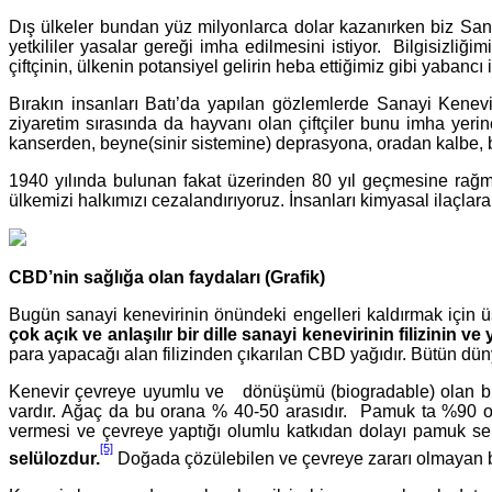
Dış ülkeler bundan yüz milyonlarca dolar kazanırken biz Sanayi
yetkililer yasalar gereği imha edilmesini istiyor. Bilgisizl
çiftçinin, ülkenin potansiyel gelirin heba ettiğimiz gibi yabanc
Bırakın insanları Batı’da yapılan gözlemlerde Sanayi Kenevir
ziyaretim sırasında da hayvanı olan çiftçiler bunu imha yeri
kanserden, beyne(sinir sistemine) deprasyona, oradan kalbe, ba
1940 yılında bulunan fakat üzerinden 80 yıl geçmesine rağm
ülkemizi halkımızı cezalandırıyoruz. İnsanları kimyasal ilaçla
CBD’nin sağlığa olan faydaları (Grafik)
Bugün sanayi kenevirinin önündeki engelleri kaldırmak için üst
çok açık ve anlaşılır bir dille sanayi kenevirinin filizinin ve
para yapacağı alan filizinden çıkarılan CBD yağıdır. Bütün dün
Kenevir çevreye uyumlu ve dönüşümü (biogradable) olan biyo-p
vardır. Ağaç da bu orana % 40-50 arasıdır. Pamuk ta %90 
vermesi ve çevreye yaptığı olumlu katkıdan dolayı pamuk s
[5]
selülozdur.
Doğada çözülebilen ve çevreye zararı olmayan biy