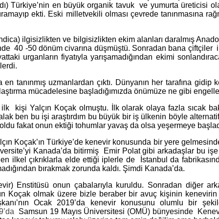
dı) Türkiye’nin en büyük organik tavuk ve yumurta üreticisi ola
 kıramayıp ekti. Eski milletvekili olması çevrede tanınmasına r
dica) ilgisizlikten ve bilgisizlikten ekim alanları daralmış A
e 40 -50 dönüm civarına düşmüştü. Sonradan bana çiftçiler ilkel
attaki urganların fiyatıyla yarışamadığından ekimi sonlandırac
lerdi.
en tanınmış uzmanlardan çıktı. Dünyanın her tarafına gidip ke
ınlaştırma mücadelesine başladığımızda önümüze ne gibi engeller
m ilk kişi Yalçın Koçak olmuştu. İlk olarak olaya fazla sıcak 
lak ben bu işi araştırdım bu büyük bir iş ülkenin böyle alternat
p oldu fakat onun ektiği tohumlar yavaş da olsa yeşermeye başlad
Yalçın Koçak’ın Türkiye’de kenevir konusunda bir yere gelmesind
ersite’yi Kanada’da bitirmiş Emir Polat gibi arkadaşlar bu iş
l çıkrıklarla elde ettiği iplerle de İstanbul da fabrikasında h
madığından bırakmak zorunda kaldı. Şimdi Kanada’da.
) Enstitüsü onun çabalarıyla kuruldu. Sonradan diğer arkadaş
çın Koçak olmak üzere bizle beraber bir avuç kişinin keneviri
kanı’nın Ocak 2019’da kenevir konusunu olumlu bir şeki
9’da
Samsun 19 Mayıs Üniversitesi
(OMÜ) bünyesinde Kenevir