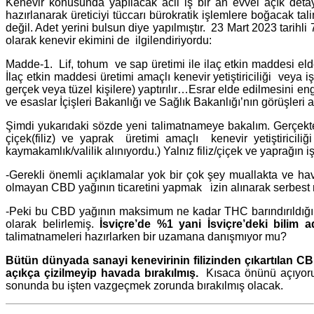
Kenevir konusunda yapılacak acil iş bir an evvel açık detayl
hazırlanarak üreticiyi tüccarı bürokratik işlemlere boğacak t
değil. Adet yerini bulsun diye yapılmıştır. 23 Mart 2023 tar
olarak kenevir ekimini de ilgilendiriyordu:
Madde-1. Lif, tohum ve sap üretimi ile ilaç etkin maddesi eld
İlaç etkin maddesi üretimi amaçlı kenevir yetiştiriciliği ve
gerçek veya tüzel kişilere) yaptırılır…Esrar elde edilmesini en
ve esaslar İçişleri Bakanlığı ve Sağlık Bakanlığı’nın görüşleri
Şimdi yukarıdaki sözde yeni talimatnameye bakalım. Gerçekte
çiçek(filiz) ve yaprak üretimi amaçlı kenevir yetiştiricili
kaymakamlık/valilik alınıyordu.) Yalnız filiz/çiçek ve yaprağın 
-Gerekli önemli açıklamalar yok bir çok şey muallakta ve hav
olmayan CBD yağının ticaretini yapmak izin alınarak serbest 
-Peki bu CBD yağının maksimum ne kadar THC barındırıldığ
olarak belirlemiş.
İsviçre’de %1 yani
İsviçre’deki bilim
talimatnameleri hazırlarken bir uzamana danışmıyor mu?
Bütün dünyada sanayi kenevirinin filizinden çıkartılan C
açıkça çizilmeyip havada bırakılmış.
Kısaca önünü açıyoruz 
sonunda bu işten vazgeçmek zorunda bırakılmış olacak.