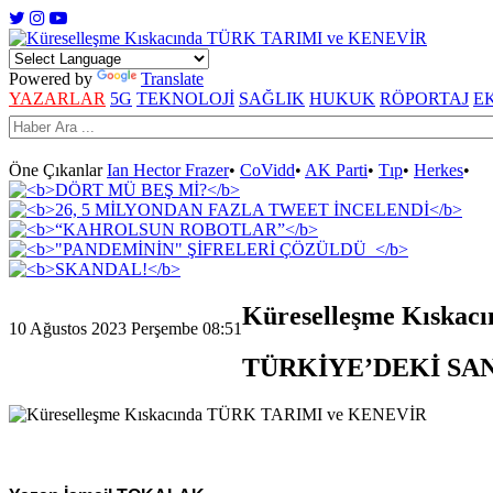
Powered by
Translate
YAZARLAR
5G
TEKNOLOJİ
SAĞLIK
HUKUK
RÖPORTAJ
E
Öne Çıkanlar
Ian Hector Frazer
•
CoVidd
•
AK Parti
•
Tıp
•
Herkes
•
Küreselleşme Kıska
10 Ağustos 2023 Perşembe 08:51
TÜRKİYE’DEKİ SAN