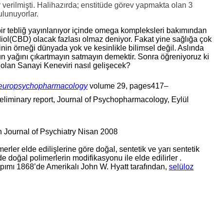
verilmişti. Halihazırda; enstitüde görev yapmakta olan 3
ulunuyorlar.
ir tebliğ yayınlanıyor içinde omega kompleksleri bakımından
iol(CBD) olacak fazlası olmaz deniyor. Fakat yine sağlığa çok
nin örneği dünyada yok ve kesinlikle bilimsel değil. Aslında
n yağını çıkartmayın satmayın demektir. Sonra öğreniyoruz ki
li olan Sanayi Keneviri nasıl gelişecek?
europsychopharmacology
volume
29,
pages
417–
reliminary report, Journal of Psychopharmacology, Eylül
 Journal of Psychiatry Nisan 2008
merler elde edilişlerine göre doğal, sentetik ve yarı sentetik
de doğal polimerlerin modifikasyonu ile elde edilirler .
apımı 1868’de Amerikalı John W. Hyatt tarafından,
selüloz