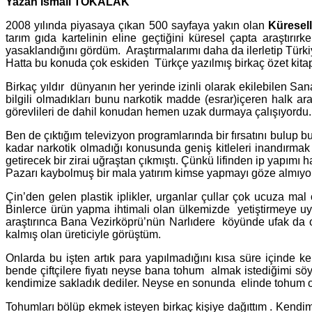
Yazan İsmail TOKALAK
2008 yılında piyasaya çıkan 500 sayfaya yakın olan
Küresel
tarım gıda kartelinin eline geçtiğini küresel çapta araştırı
yasaklandığını gördüm. Araştırmalarımı daha da ilerletip Tür
Hatta bu konuda çok eskiden Türkçe yazılmış birkaç özet kitap
Birkaç yıldır dünyanın her yerinde izinli olarak ekilebilen 
bilgili olmadıkları bunu narkotik madde (esrar)içeren halk ar
görevlileri de dahil konudan hemen uzak durmaya çalışıyordu.
Ben de çıktığım televizyon programlarında bir fırsatını bulup 
kadar narkotik olmadığı konusunda geniş kitleleri inandırma
getirecek bir zirai uğraştan çıkmıştı. Çünkü lifinden ip yapımı 
Pazarı kaybolmuş bir mala yatırım kimse yapmayı göze almıy
Çin’den gelen plastik iplikler, urganlar çullar çok ucuza ma
Binlerce ürün yapma ihtimali olan ülkemizde yetiştirmeye uy
araştırınca Bana Vezirköprü’nün Narlıdere köyünde ufak da o
kalmış olan üreticiyle görüştüm.
Onlarda bu işten artık para yapılmadığını kısa süre içinde k
bende çiftçilere fiyatı neyse bana tohum almak istediğimi söy
kendimize sakladık dediler. Neyse en sonunda elinde tohum ola
Tohumları bölüp ekmek isteyen birkaç kişiye dağıttım . Kendi