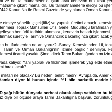
ı ve net talimatnameler oluşturularak kenevirin hukuksal çerç
alimatname çıkartılmamalıdır. Bu talimatnamelerle ekiciyi bu iş
ihli 7442 Kanun No ile Resmi Gazete’de yayınlanan Orman Kanun
e etmeye yönelik çiçek(filiz) ve yaprak üretimi amaçlı kenevir y
ya işlenmesi Toprak Mahsulleri Ofisi Genel Müdürlüğü tarafından
gelleyen her türlü tedbirin alınması , kenevirin hasadı işlenmesi,
 alınmak suretiyle Tarım ve Ormancılık Bakanlığınca çıkartılacak 
n bu ifadelerden ne anlıyoruz? -Sanayi Keneviri’nden Lif, toh
ği Tarım ve Orman Bakanlığı’nın iznine bağlıdır deniliyor. Fa
işlemesi ticareti yasaktı. Şimdi direk Tarım Bakanlığından mı izin
ada kalıyor. Yani yaprak ve filizinden işlenerek yağ elde etme
mi bırakılacak?
ı miktarı ne olacak? Bu neden belirtilmedi? Avrupa’da, Amer
 adamları diyor ki bunun içinde %1 bile narkotik madde b
BD yağı bütün dünyada serbest olarak alınıp satılırken bu b
diye bir ölçüde araya Tarım Bakanlığına başvuru zorunluluğu 