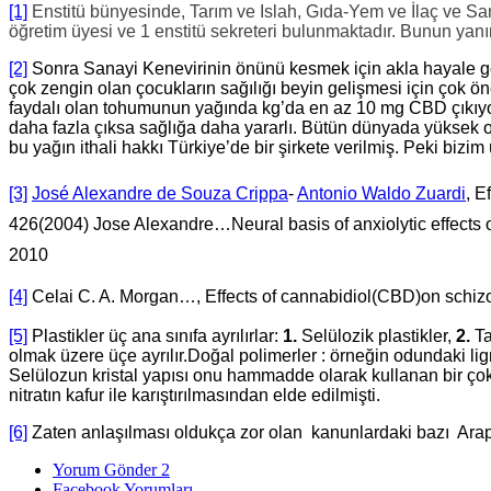
[1]
Enstitü bünyesinde, Tarım ve Islah, Gıda-Yem ve İlaç ve Sa
öğretim üyesi ve 1 enstitü sekreteri bulunmaktadır. Bunun yanın
[2]
Sonra Sanayi Kenevirinin önünü kesmek için akla hayale ge
çok zengin olan çocukların sağılığı beyin gelişmesi için çok 
faydalı olan tohumunun yağında kg’da en az 10 mg CBD çıkıyor. 
daha fazla çıksa sağlığa daha yararlı. Bütün dünyada yüksek 
bu yağın ithali hakkı Türkiye’de bir şirkete verilmiş. Peki biz
[3]
José Alexandre de Souza Crippa
-
Antonio Waldo Zuardi
, E
426(2004)
Jose Alexandre…Neural basis of anxiolytic effects o
2010
[4]
Celai C. A. Morgan…, Effects of cannabidiol(CBD)on schizo
[5]
Plastikler üç ana sınıfa ayrılırlar:
1.
Selülozik plastikler,
2.
Ta
olmak üzere üçe ayrılır.Doğal polimerler : örneğin odundaki lign
Selülozun kristal yapısı onu hammadde olarak kullanan bir çok en
nitratın kafur ile karıştırılmasından elde edilmişti.
[6]
Zaten anlaşılması oldukça zor olan kanunlardaki bazı Arap
Yorum Gönder
2
Facebook Yorumları