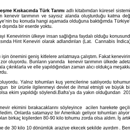
leşme Kıskacında Türk Tarımı
adlı kitabımdan küresel sistemin
rken kenevir tarımının ve sayısız alanda oluşturduğu katma değ
kiye’nin bu konuda hangi aşamada olduğuna baktığımda Türkiye’
 dışında bir eserde yoktu.
Sanayi Kenevirinin ülkeye insan sağlığına faydalı olduğu konus
asında Hint Keneviri olarak adlandırılan (Lat. Cannabis İndica
bu işin önemini geniş kitlelere anlatmaya çalıştım. Fakat kenevi
k zor oluyordu. Bunların yanında kenevir tarımının ülkede ade
hala çıkrıklarla ve elle yapıldığından zaman alıcı oldukça meşakka
ordu.
l oluyordu. Yalnız tohumları kuş yemcilerine satılıyordu tohu
gun bir ürünle ilgilenmeyi devlet de ihmal etmişti ve büyük b
lsa ekim yapıldığı söylendi.Bafra’ya da yakın olduğundan 2013
enevir ekimini bırakacaklarını söyleyince acilen harekete geç
ledim. Onlarda satamayız bir Amerikalı geliyor tohumları alıyor 
n birkaç kişilerden 80-90 kilo tohumu zorda olsa aldım. İş artı
me de 30 kilo 10 dönümlük araziye ekecek şekilde ayırdım . Ben