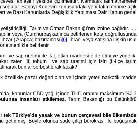
evesi anlaşılır şekilde çizilmelidir. Karmaşık talimatnameler
ten soğutur. Sanayi Keneviri konusundaki yeni talimatname açık
ları ve Bazı Kanunlarda Değişiklik Yapılması Dair Kanun genel
etiştiriciliği Tarım ve Orman Bakanlığı’nın iznine bağlıdır. …
 yapılır veya (Cumhurbaşkanınca belirlenen kota doğrultusunda
 ihzarı( Arapça; hazırlaması)
[6]
ihracı veya satışına ilişkin usul
yönetmenlikle belirlenir.
um ve sap üretimi ile ilaç etkin maddesi elde etmeye yönelik
kat zaten lif, tohum ve sap üretimi için izin (il-ilçe tarım
 alınarak bunlar serbest bırakılacak?
k özellikle pazar değeri olan ve içinde yeteri narkotik madde
ika’da kanunlar CBD yağı içinde THC oranını maksimum %0.3
ulunsa insanları etkilemez.
Tarım Bakanlığı bu üstünkörü
ir tek Türkiye’de yasak ve bunun çerçevesi bile ülkemizde
getirilmiş. Böyle olunca sade çiftçi bürokrasi ile boğuşmak