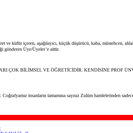
aret ve küfür içeren, aşağılayıcı, küçük düşürücü, kaba, müstehcen, ahlaka
iği gönderen Üye/Üyeler’e aittir.
RI ÇOK BİLİMSEL VE ÖĞRETİCİDİR. KENDİSİNE PROF ÜN
. Coğrafyamız insanların tamamına sayısız Zulüm hamlelerinden sadece 
: