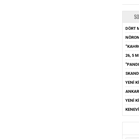
SO
DÖRT 
NÖRON
“KAHR
26, 5 
"PAND
SKAND
YENİ K
ANKARA
YENİ K
KENEVİ