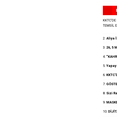
KKTC'DE
TEMSİL 
2.
Aliya 
3.
26, 5
4.
“KAHR
5.
Yapay 
6.
KKTC’D
7.
GÖSTE
8.
Sizi R
9.
MASKE
10.
DİJİ