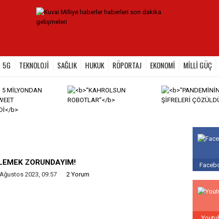
5G
TEKNOLOJİ
SAĞLIK
HUKUK
RÖPORTAJ
EKONOMİ
MİLLİ GÜÇ
LEMEK ZORUNDAYIM!
Facebo
 Ağustos 2023, 09:57
2 Yorum
Youtu