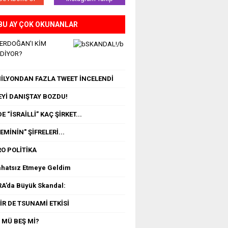
BU AY ÇOK OKUNANLAR
 ERDOĞAN'I KİM
EDİYOR?
 MİLYONDAN FAZLA TWEET İNCELENDİ
Yİ DANIŞTAY BOZDU!
E “İSRAİLLİ” KAÇ ŞİRKET...
MİNİN" ŞİFRELERİ...
O POLİTİKA
ahatsız Etmeye Geldim
A’da Büyük Skandal:
İR DE TSUNAMİ ETKİSİ
 MÜ BEŞ Mİ?