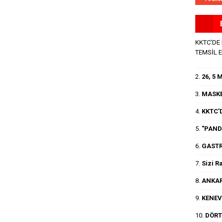
KKTC'DE
TEMSİL 
2.
26, 5
3.
MASKE
4.
KKTC’D
5.
"PANDE
6.
GASTR
7.
Sizi R
8.
ANKAR
9.
KENEV
10.
DÖRT