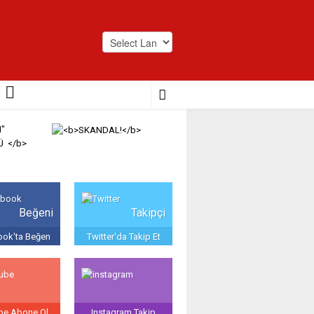
Powered by
Translate
Beğeni
Takipçi
ok'ta Beğen
Twitter'da Takip Et
be Abone Ol
Instagram Takip