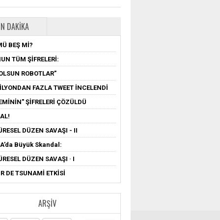
N DAKIKA
MÜ BEŞ Mİ?
UN TÜM ŞİFRELERİ:
OLSUN ROBOTLAR”
MİLYONDAN FAZLA TWEET İNCELENDİ
EMİNİN" ŞİFRELERİ ÇÖZÜLDÜ
AL!
ÜRESEL DÜZEN SAVAŞI - II
’da Büyük Skandal:
ÜRESEL DÜZEN SAVAŞI · I
R DE TSUNAMİ ETKİSİ
ARŞIV