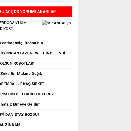
BU AY ÇOK YORUMLANANLAR
 ERDOĞAN'I KİM
EDİYOR?
İzzetbegoviç, Bosna'nın...
 MİLYONDAN FAZLA TWEET İNCELENDİ
OLSUN ROBOTLAR”
Zeka Bir Makine Değil,
E “İSRAİLLİ” KAÇ ŞİRKET...
RİŞİ EMEĞE TERCİH EDİYORUZ…
ahatsız Etmeye Geldim
Yİ DANIŞTAY BOZDU!
TAL ZİNDAN