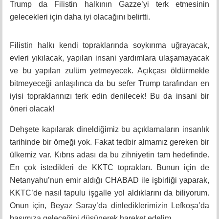
Trump da Filistin halkının Gazze’yi terk etmesinin
gelecekleri için daha iyi olacağını belirtti.
Filistin halkı kendi topraklarında soykırıma uğrayacak,
evleri yıkılacak, yapılan insani yardımlara ulaşamayacak
ve bu yapılan zulüm yetmeyecek. Açıkçası öldürmekle
bitmeyeceği anlaşılınca da bu sefer Trump tarafından en
iyisi topraklarınızı terk edin denilecek! Bu da insani bir
öneri olacak!
Dehşete kapılarak dineldiğimiz bu açıklamaların insanlık
tarihinde bir örneği yok. Fakat tedbir almamız gereken bir
ülkemiz var. Kıbrıs adası da bu zihniyetin tam hedefinde.
En çok istedikleri de KKTC toprakları. Bunun için de
Netanyahu’nun emir aldığı CHABAD ile işbirliği yaparak,
KKTC’de nasıl tapulu işgalle yol aldıklarını da biliyorum.
Onun için, Beyaz Saray’da dinlediklerimizin Lefkoşa’da
başımıza geleceğini düşünerek hareket edelim.