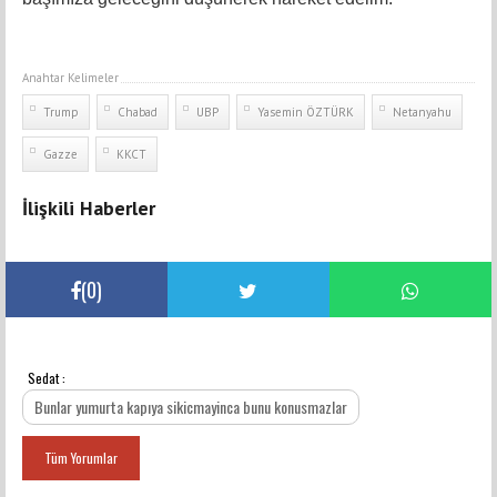
Anahtar Kelimeler
Trump
Chabad
UBP
Yasemin ÖZTÜRK
Netanyahu
Gazze
KKCT
İlişkili Haberler
(
0
)
Sedat :
YORUMLAR
Bunlar yumurta kapıya sikicmayinca bunu konusmazlar
Tüm Yorumlar