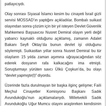
patlayıcıydı.
Olay sonrası Siyasal İslamcı kesim bu cinayeti İsrail gizli
servisi MOSSAD’ın yaptığını açıkladılar. Bombalı suikast
olayından sonra çözüm için bir yıl isteyen Devlet Güvenlik
Mahkemesi Başsavcısı Nusret Demiral olayın yerli değil
yabancı kaynaklı olduğunu açıklamış, zamanın Adalet
Bakanı Seyfi Oktay’da bunun devlet işi olduğunu
söylemişti. Suikasttan yıllar sonra Nusret Demiral bu tür
olayların 15 yılda zaman aşımına uğrayacağından söz
ederek dosyanın rafa kalkacağını ima etmişti.
Soruşturmayı yürüten savcı Ülkü Çoşkun’da, bu olayı
“devlet yapmıştır(!)” diyordu.
Üzerinde fazla durulmayan bir başka ilginç gelişme; Faili
Meçhul Cinayetler Komisyonu Başkanı Sadık
Avundukoğlu’nun açıklamalarıydı. Milletvekili Sadık
Avundukoğlu Uğur Mumcu olayını araştırırken kendisinin