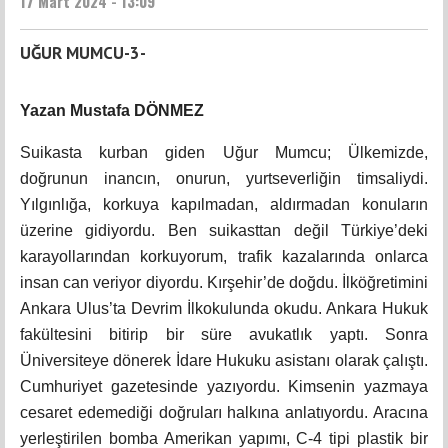
17 Mart 2024 - 13:09
UĞUR MUMCU-3-
Yazan Mustafa DÖNMEZ
Suikasta kurban giden Uğur Mumcu; Ülkemizde,
doğrunun inancın, onurun, yurtseverliğin timsaliydi.
Yılgınlığa, korkuya kapılmadan, aldırmadan konuların
üzerine gidiyordu. Ben suikasttan değil Türkiye’deki
karayollarından korkuyorum, trafik kazalarında onlarca
insan can veriyor diyordu. Kırşehir’de doğdu. İlköğretimini
Ankara Ulus’ta Devrim İlkokulunda okudu. Ankara Hukuk
fakültesini bitirip bir süre avukatlık yaptı. Sonra
Üniversiteye dönerek İdare Hukuku asistanı olarak çalıştı.
Cumhuriyet gazetesinde yazıyordu. Kimsenin yazmaya
cesaret edemediği doğruları halkına anlatıyordu. Aracına
yerleştirilen bomba Amerikan yapımı, C-4 tipi plastik bir