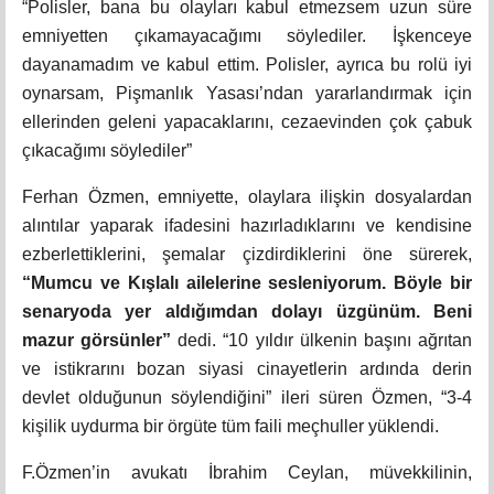
“Polisler, bana bu olayları kabul etmezsem uzun süre
emniyetten çıkamayacağımı söylediler. İşkenceye
dayanamadım ve kabul ettim. Polisler, ayrıca bu rolü iyi
oynarsam, Pişmanlık Yasası’ndan yararlandırmak için
ellerinden geleni yapacaklarını, cezaevinden çok çabuk
çıkacağımı söylediler”
Ferhan Özmen, emniyette, olaylara ilişkin dosyalardan
alıntılar yaparak ifadesini hazırladıklarını ve kendisine
ezberlettiklerini, şemalar çizdirdiklerini öne sürerek,
“Mumcu ve Kışlalı ailelerine sesleniyorum. Böyle bir
senaryoda yer aldığımdan dolayı üzgünüm. Beni
mazur görsünler”
dedi. “10 yıldır ülkenin başını ağrıtan
ve istikrarını bozan siyasi cinayetlerin ardında derin
devlet olduğunun söylendiğini” ileri süren Özmen, “3-4
kişilik uydurma bir örgüte tüm faili meçhuller yüklendi.
F.Özmen’in avukatı İbrahim Ceylan, müvekkilinin,