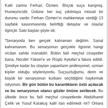
Katil zanlısı Ferhan Özmen. Birçok suça karışmış,
Humeynicidir. Üstüne her suç yıkılmaya müsait bir
durumu vardır. Ferhan Özmen’in mahkemeye verdiği 13
sayfalık savunmasında belirttiği detaylar ve olaylar
ilginçtir. Satır başları şöyle idi;
“Senaryoda ben gerçek kahraman değilim. Sanal
kahramanım. Bu senaryonun gerçekle ilgisine hangi
vicdan sahibi inanabilir. Bütün faili meçhul cinayetler
bana, Necdet Yüksel’e ve Rüştü Aytufan’a fatura edildi.
Şimdiye kadar bu olayları yapanların profesyonel, uzman
kişiler olduğu söyleniyordu. Suçsuzluğumu, derin ve
büyük bir senaryonun kurbanı seçildiğimi haykırmak
istiyorum.
Bir gün bütün bu karanlıkların üstü açılacak
ve bu senaryonun utancı gözler önüne serilecek.
Bu
ülkede önce bu faili meçhul cinayetlerde Abdülhamit
Çelik ve Yusuf Karakuş katil ilan edilmedi mi? Onlara