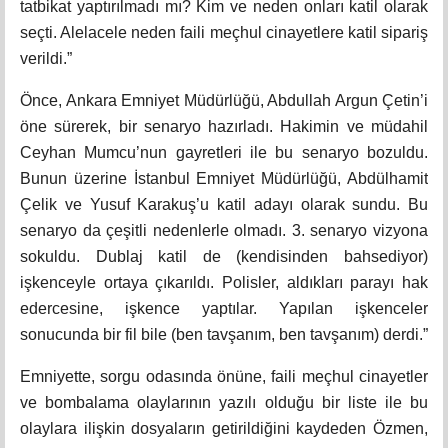
tatbikat yaptırılmadı mı? Kim ve neden onları katil olarak
seçti. Alelacele neden faili meçhul cinayetlere katil sipariş
verildi.”
Önce, Ankara Emniyet Müdürlüğü, Abdullah Argun Çetin’i
öne sürerek, bir senaryo hazırladı. Hakimin ve müdahil
Ceyhan Mumcu’nun gayretleri ile bu senaryo bozuldu.
Bunun üzerine İstanbul Emniyet Müdürlüğü, Abdülhamit
Çelik ve Yusuf Karakuş’u katil adayı olarak sundu. Bu
senaryo da çeşitli nedenlerle olmadı. 3. senaryo vizyona
sokuldu. Dublaj katil de (kendisinden bahsediyor)
işkenceyle ortaya çıkarıldı. Polisler, aldıkları parayı hak
edercesine, işkence yaptılar. Yapılan işkenceler
sonucunda bir fil bile (ben tavşanım, ben tavşanım) derdi.”
Emniyette, sorgu odasında önüne, faili meçhul cinayetler
ve bombalama olaylarının yazılı olduğu bir liste ile bu
olaylara ilişkin dosyaların getirildiğini kaydeden Özmen,