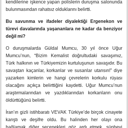
kendilerine işkence yapan polislerin duruşma salonunda
bulunmasından rahatsız olduklarını belirtti.
Bu savunma ve ifadeler diyalektiği Ergenekon ve
türevi davalarında yaşananlara ne kadar da benziyor
değil mi?
O duruşmalarda Güldal Mumcu, 30 yıl önce Uğur
Mumcu’nun, “Bizim Kemalist doğrultudaki savaşımız,
Türk halkının ve Türkiyemizin kurtuluşunun savaşıdır. Bu
savaştan kaçanlar, korkanlar ve susanlar utansın!” diye
yazarken kimlerin ve hangi çevrelerin korkulu rüyası
olacağını açıkça belirttiğini kaydetti. Uğur Mumcu’nun
araştırmalarından ve yazdıklarından korkanların onu
öldürttüğünü belirtti.
İran’ın gizli istihbaratı VEVAK Türkiye’de birçok cinayete
karıştı ve deşifre oldu. Bu halinden her olayı ona
bağlamak diğer seçenekleri göz ardı etmek, şüpheyi