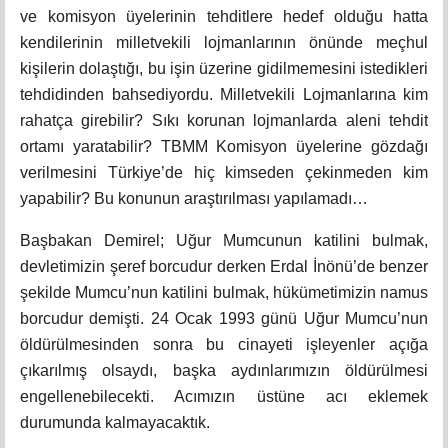
ve komisyon üyelerinin tehditlere hedef olduğu hatta
kendilerinin milletvekili lojmanlarının önünde meçhul
kişilerin dolaştığı, bu işin üzerine gidilmemesini istedikleri
tehdidinden bahsediyordu. Milletvekili Lojmanlarına kim
rahatça girebilir? Sıkı korunan lojmanlarda aleni tehdit
ortamı yaratabilir? TBMM Komisyon üyelerine gözdağı
verilmesini Türkiye’de hiç kimseden çekinmeden kim
yapabilir? Bu konunun araştırılması yapılamadı…
Başbakan Demirel; Uğur Mumcunun katilini bulmak,
devletimizin şeref borcudur derken Erdal İnönü’de benzer
şekilde Mumcu’nun katilini bulmak, hükümetimizin namus
borcudur demişti. 24 Ocak 1993 günü Uğur Mumcu’nun
öldürülmesinden sonra bu cinayeti işleyenler açığa
çıkarılmış olsaydı, başka aydınlarımızın öldürülmesi
engellenebilecekti. Acımızın üstüne acı eklemek
durumunda kalmayacaktık.