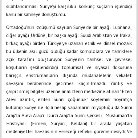
silahlandırması Suriye'yi karşılıklı korkunç suçların işlendiği
kanlı bir sahneye dönüştürdü.
Ortadoğu'nun izdüşümü sayılan Suriye'de bir ayağı Lübnan'a,
diğer ayağı Ürdün'e, bir başka ayağı Suudi Arabistan ve Irak’a,
birkaç ayağı birden Türkiye'ye uzanan etnik ve dinsel mozaik
bu ülkenin asıl gücü olduğu kadar komplolara ve tahriklere
açık tarafını oluşturuyor. Suriye'nin tarihsel ve çevresel
koşulların şekillendirdiği toplumsal ve siyasal dokusuna
barışçıl enstrümanların dışında müdahalelerin vekalet
savaşını beraberinde getirmesi kaçınılmazdı. Yanlış ve
çarpıtılmış bilgiler üzerine analizlerin merkezine alınan "Ezen
Alevi azınlık, ezilen Sünni çoğunluk" söylemini hoyratça
kullanıp Suriye ile ilgili hesap yapanların miyopluğu da Sünni
Arap'la Alevi Arap'ı, Dürzi Arap'la Sünni Çerkes'i; Müslüman'la
Hristiyan'ı (Ermeni, Süryani, Keldani) bir arada yaşatan
medeniyetler havzasının vereceği refleksi görememesiydi. Ve