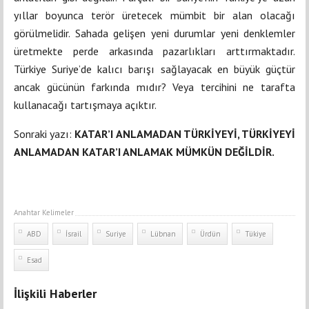
yıllar boyunca terör üretecek mümbit bir alan olacağı
görülmelidir. Sahada gelişen yeni durumlar yeni denklemler
üretmekte perde arkasında pazarlıkları arttırmaktadır.
Türkiye Suriye’de kalıcı barışı sağlayacak en büyük güçtür
ancak gücünün farkında mıdır? Veya tercihini ne tarafta
kullanacağı tartışmaya açıktır.
Sonraki yazı:
KATAR’I ANLAMADAN TÜRKİYEYİ, TÜRKİYEYİ
ANLAMADAN KATAR’I ANLAMAK MÜMKÜN DEĞİLDİR.
Anahtar Kelimeler
ABD
İsrail
Suriye
Lübnan
Ürdün
Tükiye
Esad
İlişkili Haberler