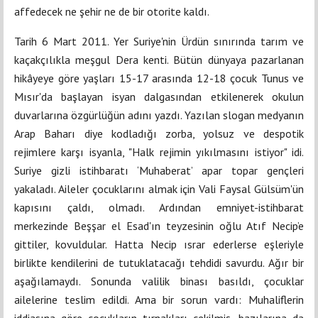
affedecek ne şehir ne de bir otorite kaldı.
Tarih 6 Mart 2011. Yer Suriye'nin Ürdün sınırında tarım ve
kaçakçılıkla meşgul Dera kenti. Bütün dünyaya pazarlanan
hikâyeye göre yaşları 15-17 arasında 12-18 çocuk Tunus ve
Mısır'da başlayan isyan dalgasından etkilenerek okulun
duvarlarına özgürlüğün adını yazdı. Yazılan slogan medyanın
Arap Baharı diye kodladığı zorba, yolsuz ve despotik
rejimlere karşı isyanla, "Halk rejimin yıkılmasını istiyor" idi.
Suriye gizli istihbaratı ‘Muhaberat’ apar topar gençleri
yakaladı. Aileler çocuklarını almak için Vali Faysal Gülsüm'ün
kapısını çaldı, olmadı. Ardından emniyet-istihbarat
merkezinde Beşşar el Esad'ın teyzesinin oğlu Atıf Necip’e
gittiler, kovuldular. Hatta Necip ısrar ederlerse eşleriyle
birlikte kendilerini de tutuklatacağı tehdidi savurdu. Ağır bir
aşağılamaydı. Sonunda valilik binası basıldı, çocuklar
ailelerine teslim edildi. Ama bir sorun vardı: Muhaliflerin