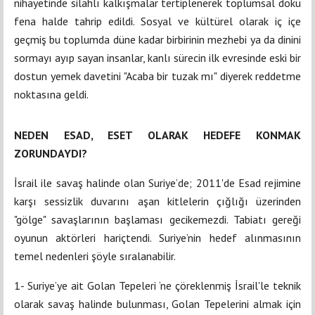
nihayetinde silahlı kalkışmalar tertiplenerek toplumsal doku
fena halde tahrip edildi. Sosyal ve kültürel olarak iç içe
geçmiş bu toplumda düne kadar birbirinin mezhebi ya da dinini
sormayı ayıp sayan insanlar, kanlı sürecin ilk evresinde eski bir
dostun yemek davetini "Acaba bir tuzak mı" diyerek reddetme
noktasına geldi.
NEDEN ESAD, ESET OLARAK HEDEFE KONMAK
ZORUNDAYDI?
İsrail ile savaş halinde olan Suriye’de; 2011'de Esad rejimine
karşı sessizlik duvarını aşan kitlelerin çığlığı üzerinden
"gölge" savaşlarının başlaması gecikemezdi. Tabiatı gereği
oyunun aktörleri hariçtendi. Suriye’nin hedef alınmasının
temel nedenleri şöyle sıralanabilir.
1- Suriye’ye ait Golan Tepeleri ‘ne çöreklenmiş İsrail'le teknik
olarak savaş halinde bulunması, Golan Tepelerini almak için