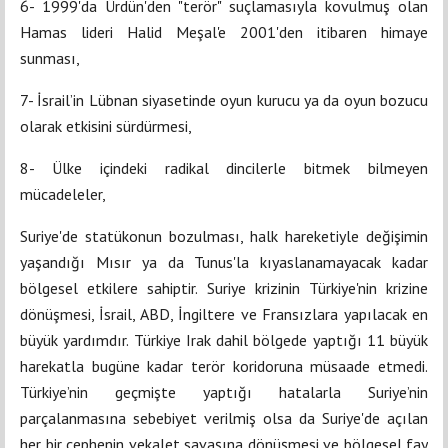
6- 1999'da Ürdün'den "terör" suçlamasıyla kovulmuş olan
Hamas lideri Halid Meşal'e 2001'den itibaren himaye
sunması,
7- İsrail’in Lübnan siyasetinde oyun kurucu ya da oyun bozucu
olarak etkisini sürdürmesi,
8- Ülke içindeki radikal dincilerle bitmek bilmeyen
mücadeleler,
Suriye'de statükonun bozulması, halk hareketiyle değişimin
yaşandığı Mısır ya da Tunus'la kıyaslanamayacak kadar
bölgesel etkilere sahiptir. Suriye krizinin Türkiye'nin krizine
dönüşmesi, İsrail, ABD, İngiltere ve Fransızlara yapılacak en
büyük yardımdır. Türkiye Irak dahil bölgede yaptığı 11 büyük
harekatla bugüne kadar terör koridoruna müsaade etmedi.
Türkiye’nin geçmişte yaptığı hatalarla Suriye’nin
parçalanmasına sebebiyet verilmiş olsa da Suriye'de açılan
her bir cephenin vekalet savaşına dönüşmesi ve bölgesel fay