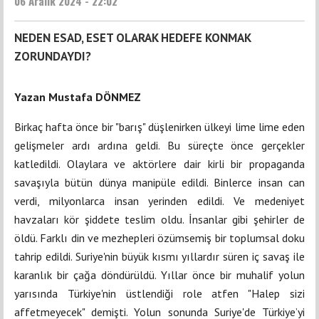
06 Aralık 2024 - 22:02
NEDEN ESAD, ESET OLARAK HEDEFE KONMAK
ZORUNDAYDI?
Yazan Mustafa DÖNMEZ
Birkaç hafta önce bir "barış" düşlenirken ülkeyi lime lime eden
gelişmeler ardı ardına geldi. Bu süreçte önce gerçekler
katledildi. Olaylara ve aktörlere dair kirli bir propaganda
savaşıyla bütün dünya manipüle edildi. Binlerce insan can
verdi, milyonlarca insan yerinden edildi. Ve medeniyet
havzaları kör şiddete teslim oldu. İnsanlar gibi şehirler de
öldü. Farklı din ve mezhepleri özümsemiş bir toplumsal doku
tahrip edildi. Suriye'nin büyük kısmı yıllardır süren iç savaş ile
karanlık bir çağa döndürüldü. Yıllar önce bir muhalif yolun
yarısında Türkiye'nin üstlendiği role atfen "Halep sizi
affetmeyecek" demişti. Yolun sonunda Suriye'de Türkiye’yi