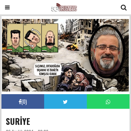
(
0
)
SURİYE