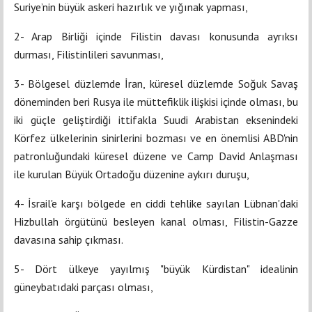
Suriye’nin büyük askeri hazırlık ve yığınak yapması,
2- Arap Birliği içinde Filistin davası konusunda ayrıksı
durması, Filistinlileri savunması,
3- Bölgesel düzlemde İran, küresel düzlemde Soğuk Savaş
döneminden beri Rusya ile müttefiklik ilişkisi içinde olması, bu
iki güçle geliştirdiği ittifakla Suudi Arabistan eksenindeki
Körfez ülkelerinin sinirlerini bozması ve en önemlisi ABD'nin
patronluğundaki küresel düzene ve Camp David Anlaşması
ile kurulan Büyük Ortadoğu düzenine aykırı duruşu,
4- İsrail'e karşı bölgede en ciddi tehlike sayılan Lübnan'daki
Hizbullah örgütünü besleyen kanal olması, Filistin-Gazze
davasına sahip çıkması.
5- Dört ülkeye yayılmış "büyük Kürdistan" idealinin
güneybatıdaki parçası olması,