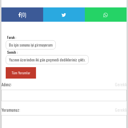
(
0
)
Faruk :
YORUMLAR
Bu işin sonunu iyi girmuyorum
Semih :
Yazının üzerinden iki gün geçmedi dedikleriniz çıktı.
Tüm Yorumlar
Adınız:
Gerekli
Yorumunuz:
Gerekli