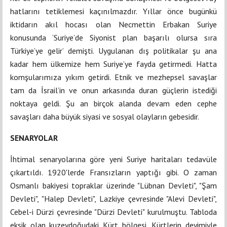
hatlarını tetiklemesi kaçınılmazdır. Yıllar önce bugünkü
iktidarın akıl hocası olan Necmettin Erbakan Suriye
konusunda ‘Suriye’de Siyonist plan başarılı olursa sıra
Türkiye’ye gelir’ demişti. Uygulanan dış politikalar şu ana
kadar hem ülkemize hem Suriye’ye fayda getirmedi. Hatta
komşularımıza yıkım getirdi. Etnik ve mezhepsel savaşlar
tam da İsrail’in ve onun arkasında duran güçlerin istediği
noktaya geldi. Şu an birçok alanda devam eden cephe
savaşları daha büyük siyasi ve sosyal olayların gebesidir.
SENARYOLAR
İhtimal senaryolarına göre yeni Suriye haritaları tedavüle
çıkartıldı. 1920'lerde Fransızların yaptığı gibi. O zaman
Osmanlı bakiyesi topraklar üzerinde "Lübnan Devleti", "Şam
Devleti", "Halep Devleti", Lazkiye çevresinde "Alevi Devleti",
Cebel-i Dürzi çevresinde "Dürzi Devleti" kurulmuştu. Tabloda
eksik olan kuzeydoğudaki Kürt bölgesi, Kürtlerin deyimiyle