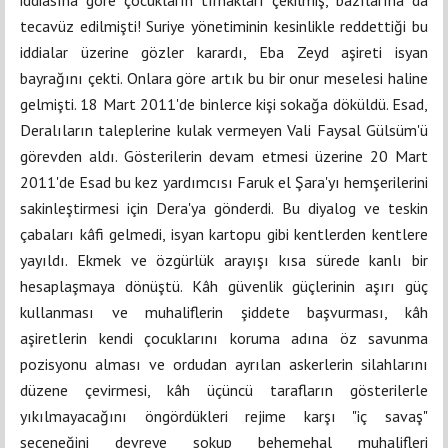
iddiasına göre çocukların tırnakları çekilmiş, bazılarına da
tecavüz edilmişti! Suriye yönetiminin kesinlikle reddettiği bu
iddialar üzerine gözler karardı, Eba Zeyd aşireti isyan
bayrağını çekti. Onlara göre artık bu bir onur meselesi haline
gelmişti. 18 Mart 2011'de binlerce kişi sokağa döküldü. Esad,
Deralıların taleplerine kulak vermeyen Vali Faysal Gülsüm'ü
görevden aldı. Gösterilerin devam etmesi üzerine 20 Mart
2011'de Esad bu kez yardımcısı Faruk el Şara'yı hemşerilerini
sakinleştirmesi için Dera'ya gönderdi. Bu diyalog ve teskin
çabaları kâfi gelmedi, isyan kartopu gibi kentlerden kentlere
yayıldı. Ekmek ve özgürlük arayışı kısa sürede kanlı bir
hesaplaşmaya dönüştü. Kâh güvenlik güçlerinin aşırı güç
kullanması ve muhaliflerin şiddete başvurması, kâh
aşiretlerin kendi çocuklarını koruma adına öz savunma
pozisyonu alması ve ordudan ayrılan askerlerin silahlarını
düzene çevirmesi, kâh üçüncü tarafların gösterilerle
yıkılmayacağını öngördükleri rejime karşı "iç savaş"
seçeneğini devreye sokup behemehal muhalifleri