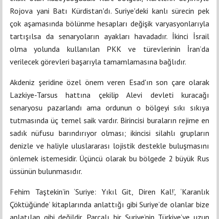
Rojova yani Batı Kürdistan'dı. Suriye'deki kanlı sürecin pek
çok aşamasında bölünme hesapları değişik varyasyonlarıyla
tartışılsa da senaryoların ayakları havadadır. İkinci İsrail
olma yolunda kullanılan PKK ve türevlerinin İran’da
verilecek görevleri başarıyla tamamlamasına bağlıdır.
Akdeniz şeridine özel önem veren Esad'ın son çare olarak
Lazkiye-Tarsus hattına çekilip Alevi devleti kuracağı
senaryosu pazarlandı ama ordunun o bölgeyi sıkı sıkıya
tutmasında üç temel saik vardır. Birincisi buraların rejime en
sadık nüfusu barındırıyor olması; ikincisi silahlı grupların
denizle ve haliyle uluslararası lojistik destekle buluşmasını
önlemek istemesidir. Üçüncü olarak bu bölgede 2 büyük Rus
üssünün bulunmasıdır.
Fehim Taştekin’in ‘Suriye: Yıkıl Git, Diren Kal!’, ‘Karanlık
Çöktüğünde’ kitaplarında anlattığı gibi Suriye’de olanlar bize
anlatılan gibi değildir. Parçalı bir Suriye’nin Türkiye’ye uzun