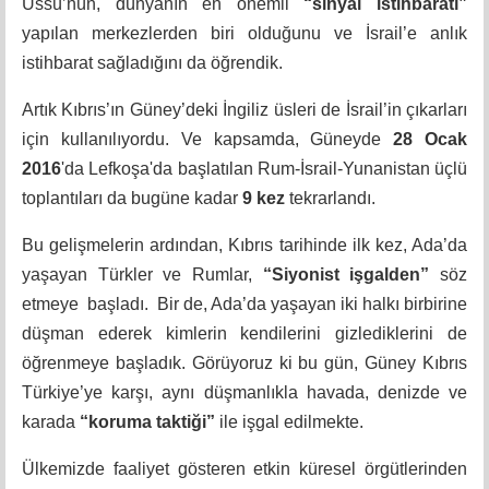
Üssü’nün, dünyanın en önemli
“sinyal istihbaratı”
yapılan merkezlerden biri olduğunu ve İsrail’e anlık
istihbarat sağladığını da öğrendik.
Artık
Kıbrıs’ın Güney’deki İngiliz üsleri de İsrail’in çıkarları
için kullanılıyordu. Ve kapsamda, Güneyde
28 Ocak
2016
'da Lefkoşa'da başlatılan Rum-İsrail-Yunanistan üçlü
toplantıları da bugüne kadar
9 kez
tekrarlandı.
Bu gelişmelerin ardından, Kıbrıs tarihinde ilk kez, Ada’da
yaşayan Türkler ve Rumlar,
“Siyonist işgalden”
söz
etmeye başladı. Bir de, Ada’da yaşayan iki halkı birbirine
düşman ederek kimlerin kendilerini gizlediklerini de
öğrenmeye başladık. Görüyoruz ki bu gün, Güney Kıbrıs
Türkiye’ye karşı, aynı düşmanlıkla havada, denizde ve
karada
“koruma taktiği”
ile işgal edilmekte.
Ülkemizde faaliyet gösteren etkin küresel örgütlerinden