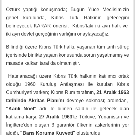
Öztürk yaptığı konuşmada;
Bugün Yüce Meclisimizin
genel kurulunda, Kıbrıs Türk Halkının geleceğini
belirleyecek KARAR önerisi, Kıbrıs’taki iki ayrı halk ve
iki ayrı devlet gerçeğinin varlığını onaylayacağız.
Bilindiği üzere Kıbrıs Türk halkı, yaşanan tüm tarih süreç
içerisinde birlikte yaşam konusunda sorun yaşatmamış ve
masada kalkan taraf da olmamıştır.
Hatırlanacağı üzere Kıbrıs Türk halkının katılımcı ortak
olduğu 1960
Kuruluş
Antlaşması ile kurulan Kıbrıs
Cumhuriyeti varken; Kıbrıs Rum tarafının,
21 Aralık 1963
tarihinde Akritas Planı’nı
devreye sokması; ardından,
"Kanlı Noel"
adı ile bilinen saldırı ile gelecek olan
katliama karşı,
27 Aralık 1963
'te Türkiye, Yunanistan ve
İngiltere'den oluşan 3 garantör ülkenin askerlerinin yer
aldığı,
"Barış Koruma Kuvveti"
oluşturuldu.