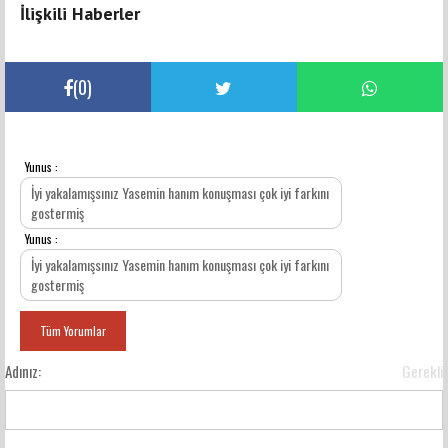
İlişkili Haberler
(
0
)
Yunus :
YORUMLAR
İyi yakalamışsınız Yasemin hanım konuşması çok iyi farkını
gostermiş
Yunus :
İyi yakalamışsınız Yasemin hanım konuşması çok iyi farkını
gostermiş
Tüm Yorumlar
Adınız:
Gerekli