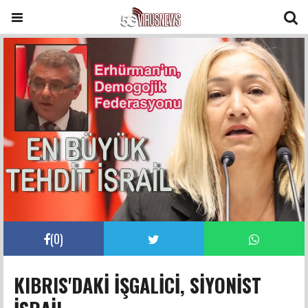
(
0
)
KIBRIS'DAKİ İŞGALİCİ, SİYONİST