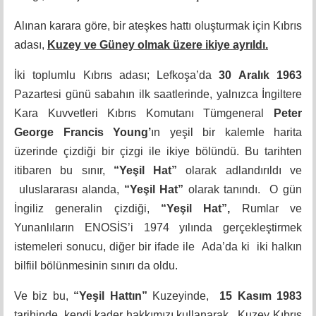
Alınan karara göre, bir ateşkes hattı oluşturmak için Kıbrıs
adası,
Kuzey ve Güney olmak üzere ikiye ayrıldı.
İki toplumlu Kıbrıs adası; Lefkoşa’da
30 Aralık 1963
Pazartesi günü sabahın ilk saatlerinde, yalnızca İngiltere
Kara Kuvvetleri Kıbrıs Komutanı
Tümgeneral
Peter
George Francis Young’
ın
yeşil bir kalemle harita
üzerinde çizdiği bir çizgi ile ikiye bölündü. Bu tarihten
itibaren bu sınır,
“Yeşil Hat”
olarak adlandırıldı ve
uluslararası alanda,
“Yeşil Hat”
olarak tanındı. O gün
İngiliz generalin çizdiği,
“Yeşil Hat”,
Rumlar ve
Yunanlıların ENOSİS’i 1974 yılında gerçekleştirmek
istemeleri sonucu, diğer bir ifade ile Ada’da ki iki halkın
bilfiil bölünmesinin sınırı da oldu.
Ve biz bu,
“Yeşil Hattın”
Kuzeyinde,
15 Kasım 1983
tarihinde, kendi kader hakkımızı kullanarak, Kuzey Kıbrıs