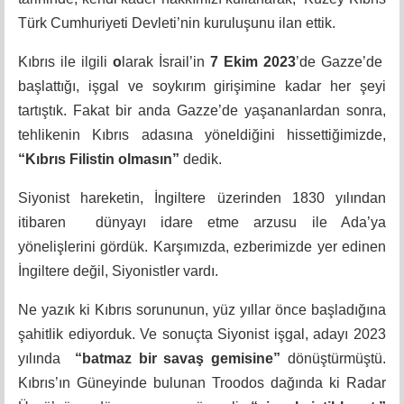
Türk Cumhuriyeti Devleti’nin kuruluşunu ilan ettik.
Kıbrıs ile ilgili
o
larak İsrail’in
7 Ekim 2023
’de Gazze’de
başlattığı, işgal ve soykırım girişimine kadar her şeyi
tartıştık. Fakat bir anda Gazze’de yaşananlardan sonra,
tehlikenin Kıbrıs adasına yöneldiğini hissettiğimizde,
“Kıbrıs Filistin olmasın”
dedik.
Siyonist hareketin, İngiltere üzerinden 1830 yılından
itibaren dünyayı idare etme arzusu ile Ada’ya
yönelişlerini gördük. Karşımızda, ezberimizde yer edinen
İngiltere değil, Siyonistler vardı.
Ne yazık ki Kıbrıs sorununun, yüz yıllar önce başladığına
şahitlik ediyorduk. Ve sonuçta Siyonist işgal, adayı 2023
yılında
“batmaz bir savaş gemisine”
dönüştürmüştü.
Kıbrıs’ın Güneyinde bulunan Troodos dağında ki Radar