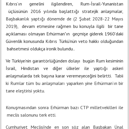
Kıbrıs’ın genelini ilgilendiren, Rum-İsrail-Yunanistan
üçlüsünün 2016 yılında başlattığı stratejik anlaşmalar
,
Başbakanlık yaptığı dönemde de (2 Şubat 2028-22 Mayıs
2019),
devam etmesine rağmen bu konuyla ilgili bir tane
açıklaması olmayan
Erhürman
’
ın geçmişe giderek 1960’daki
Güvenlik konusunda Kıbrıs Türkü’nün veto hakkı olduğundan
bahsetmesi oldukça ironik bulundu..
Ve Türkiye’nin garantörlüğünden dolayı bugün Rum kesiminin
İsrail, Hindistan ve diğer ülkeler ile yaptığı askeri
anlaşmalarda tek başına karar veremeyeceğini belirtti.
Tabii
ki Rumlar tüm bu anlaşmaları yaparken yine Erhürman’ın bir
tane eleştirisi yoktu.
Konuşmasından sonra Erhürman bazı CTP milletvekilleri ile
meclis salonunu terk etti.
Cumhuriyet Meclisi’nde en son söz alan Başbakan Ünal