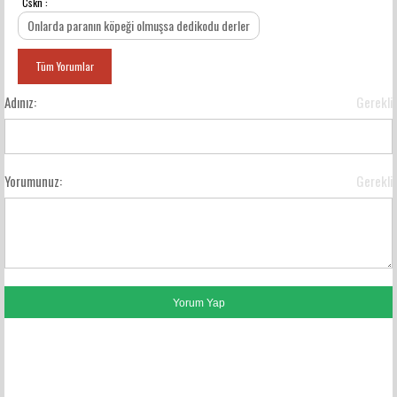
Cskn :
YORUMLAR
Onlarda paranın köpeği olmuşsa dedikodu derler
Tüm Yorumlar
Adınız:
Gerekli
Yorumunuz:
Gerekli
FACEBOOK YORUMLARI