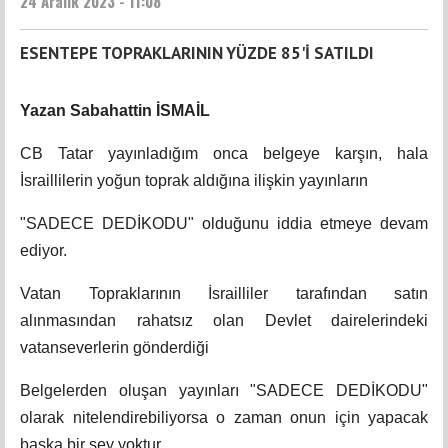
24 Aralık 2023 - 11:08
ESENTEPE TOPRAKLARININ YÜZDE 85'İ SATILDI
Yazan Sabahattin İSMAİL
CB Tatar yayınladığım onca belgeye karşın, hala
İsraillilerin yoğun toprak aldığına ilişkin yayınların
"SADECE DEDİKODU" olduğunu iddia etmeye devam
ediyor.
Vatan Topraklarının İsrailliler tarafından satın
alınmasından rahatsız olan Devlet dairelerindeki
vatanseverlerin gönderdiği
Belgelerden oluşan yayınları "SADECE DEDİKODU"
olarak nitelendirebiliyorsa o zaman onun için yapacak
başka bir şey yoktur.