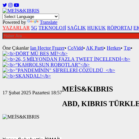
Powered by
Translate
YAZARLAR
5G
TEKNOLOJİ
SAĞLIK
HUKUK
RÖPORTAJ
E
Öne Çıkanlar
Ian Hector Frazer
•
CoVidd
•
AK Parti
•
Herkes
•
Tıp
•
MEİS&KIBRIS
17 Şubat 2025 Pazartesi 18:57
ABD, KIBRIS TÜRKLE