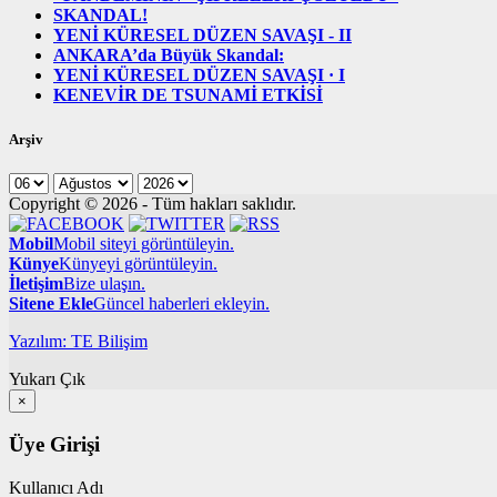
SKANDAL!
YENİ KÜRESEL DÜZEN SAVAŞI - II
ANKARA’da Büyük Skandal:
YENİ KÜRESEL DÜZEN SAVAŞI · I
KENEVİR DE TSUNAMİ ETKİSİ
Arşiv
Copyright © 2026 - Tüm hakları saklıdır.
Mobil
Mobil siteyi görüntüleyin.
Künye
Künyeyi görüntüleyin.
İletişim
Bize ulaşın.
Sitene Ekle
Güncel haberleri ekleyin.
Yazılım: TE Bilişim
Yukarı Çık
×
Üye Girişi
Kullanıcı Adı