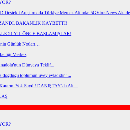
İYOR?
 Destekli Araştırmada Türkiye Mercek Altında: 5GVirusNews Akade
ZANDI, BAKANLIK KAYBETTİ!
ALE 51 YIL ÖNCE BAŞLAMIŞLAR!
in Günlük Notları…
bettiği Merkez
nadolu'nun Dünyaya Teklif...
a doğduğu toplumun üvey evladıdır."...
 Kararını Yok Saydı! DANIŞTAY’da Altı...
ULAŞ
İYOR?