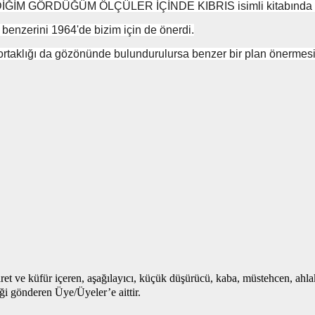
BİLDİĞİM GÖRDÜĞÜM ÖLÇÜLER İÇİNDE KIBRIS isimli kitabında var
n benzerini 1964'de bizim için de önerdi.
ortaklığı da gözönünde bulundurulursa benzer bir plan önermesi i
aret ve küfür içeren, aşağılayıcı, küçük düşürücü, kaba, müstehcen, ahlaka
iği gönderen Üye/Üyeler’e aittir.