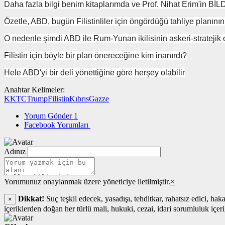
Daha fazla bilgi benim kitaplarımda ve Prof. Nihat Erim'in 
Özetle, ABD, bugün Filistinliler için öngördüğü tahliye planını
O nedenle şimdi ABD ile Rum-Yunan ikilisinin askeri-stratejik 
Filistin için böyle bir plan önereceğine kim inanırdı?
Hele ABD'yi bir deli yönettiğine göre herşey olabilir
Anahtar Kelimeler:
KKTC
Trump
Filistin
Kıbrıs
Gazze
Yorum Gönder
1
Facebook Yorumları
Adınız
Yorumunuz onaylanmak üzere yöneticiye iletilmiştir.
×
Dikkat!
Suç teşkil edecek, yasadışı, tehditkar, rahatsız edici, hak
×
içeriklerden doğan her türlü mali, hukuki, cezai, idari sorumluluk içer