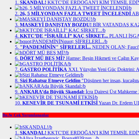
1.
SKANDAL!
KKTC'DE ERDOĞAN'I KİM TEMSİL ED
2.
26, 5 MİLYONDAN FAZLA TWEET İNCELENDİ
ABD
3.
MASKEYİ DANIŞTAY BOZDU!
BİR VATANDAŞ KA
4.
KKTC’DE “İSRAİLLİ” KAÇ ŞİRKET...
PLANLI İŞG
5.
"PANDEMİNİN" ŞİFRELERİ...
NEDEN OLAN; Fauci'n
6.
DÖRT MÜ BEŞ Mİ?
Hamse: Beşin Hikmeti ve Çağın Kay
7.
GASTRO POLİTİKA
XXI. Yüzyılın Yeni Güç Doktrini: A
8.
Sizi Rahatsız Etmeye Geldim
"Düşünen her insan, kucağın
9.
ANKARA’da Büyük Skandal:
İcra Dairesi Üst Mahkeme
10.
KENEVİR DE TSUNAMİ ETKİSİ
Yazan Dr. Erdem 
Bu Ay Çok Yorumlananlar
1.
SKANDAL!
KKTC'DE ERDOĞAN'I KİM TEMSİL ED