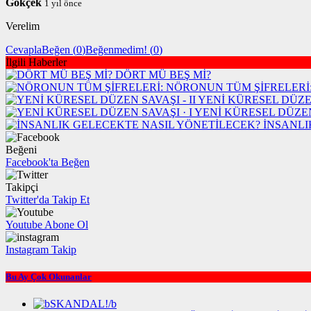
Gökçek
1 yıl önce
Verelim
Cevapla
Beğen (
0
)
Beğenmedim! (
0
)
İlgili Haberler
DÖRT MÜ BEŞ Mİ?
NÖRONUN TÜM ŞİFRELERİ
YENİ KÜRESEL DÜZEN
YENİ KÜRESEL DÜZEN 
İNSANLI
Beğeni
Facebook'ta Beğen
Takipçi
Twitter'da Takip Et
Youtube Abone Ol
Instagram Takip
Bu Ay Çok Okunanlar