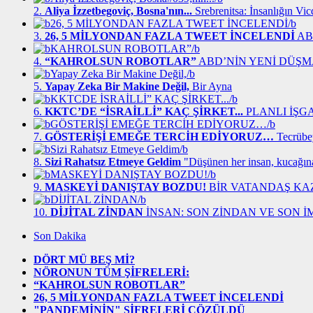
2.
Aliya İzzetbegoviç, Bosna'nın...
Srebrenitsa: İnsanlığın Vi
3.
26, 5 MİLYONDAN FAZLA TWEET İNCELENDİ
ABD
4.
“KAHROLSUN ROBOTLAR”
ABD’NİN YENİ DÜŞM
5.
Yapay Zeka Bir Makine Değil,
Bir Ayna
6.
KKTC’DE “İSRAİLLİ” KAÇ ŞİRKET...
PLANLI İŞG
7.
GÖSTERİŞİ EMEĞE TERCİH EDİYORUZ…
Tecrübe
8.
Sizi Rahatsız Etmeye Geldim
"Düşünen her insan, kucağın
9.
MASKEYİ DANIŞTAY BOZDU!
BİR VATANDAŞ KA
10.
DİJİTAL ZİNDAN
İNSAN: SON ZİNDAN VE SON 
Son Dakika
DÖRT MÜ BEŞ Mİ?
NÖRONUN TÜM ŞİFRELERİ:
“KAHROLSUN ROBOTLAR”
26, 5 MİLYONDAN FAZLA TWEET İNCELENDİ
"PANDEMİNİN" ŞİFRELERİ ÇÖZÜLDÜ