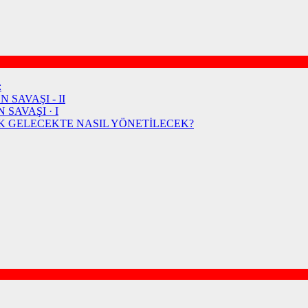
:
 SAVAŞI - II
SAVAŞI · I
K GELECEKTE NASIL YÖNETİLECEK?