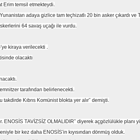
at Erim temsil etmekteydi.
nanistan adaya gizlice tam teçhizatlı 20 bin asker çıkardı ve Tü
erlerini 64 savaş uçağı ile vurdu.
ye kiraya verilecekti .
sinde olacaktı
caktı.
mnitzer tarafından belirlenecekti.
takdirde Kıbrıs Komünist blokta yer alır" demişti.
ENOSİS TAVİZSİZ OLMALIDIR" diyerek açgözlülükle planı yin
edeniyle bir kez daha ENOSİS'in kıyısından dönmüş olduk.