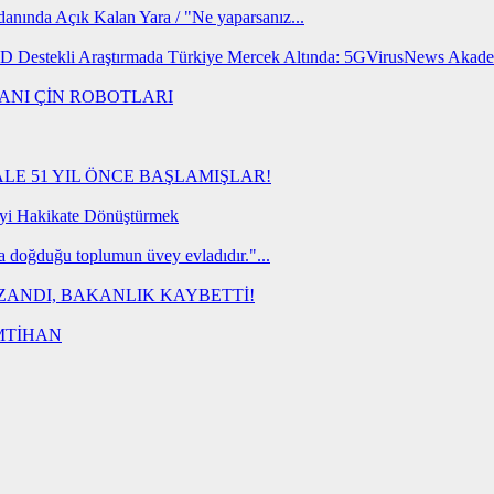
cdanında Açık Kalan Yara / "Ne yaparsanız...
 Destekli Araştırmada Türkiye Mercek Altında: 5GVirusNews Akade
ANI ÇİN ROBOTLARI
ALE 51 YIL ÖNCE BAŞLAMIŞLAR!
yi Hakikate Dönüştürmek
a doğduğu toplumun üvey evladıdır."...
ZANDI, BAKANLIK KAYBETTİ!
İMTİHAN