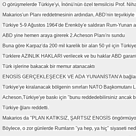
O görüşmelerde Türkiye'yi, İnönü'nün özel temsilcisi Prof. Nih
Makarios'un Planı reddetmesinin ardından, ABD'nin teşvikiyle Yu
Türkiye 5-9 Ağustos 1964'de Erenköy'e saldıran Rum-Yunan ask
ABD yine hemen araya girerek 2.Acheson Planı'nı sundu
Buna göre Karpaz'da 200 mil karelik bir alan 50 yıl için Türkiye'
Türklere AZINLIK HAKLARI verilecek ve bu haklar ABD garanti
Türk işlerine bakacak bir memur atanacaktı
ENOSİS GERÇEKLEŞECEK VE ADA YUNANİSTAN'A bağlana
Türkiye'ye kiralanacak bölgenin sınırları NATO Başkomutanı Le
Acheson,Türkiye'ye baskı için "bunu reddedebilirsiniz ancak bu 
Türkiye ğlanı reddetti.
Makarios da "PLAN KATIKSIZ, ŞARTSIZ ENOSİS öngörmüyor. 
Böylece, o zor günlerde Rumların "ya hep, ya hiç" siyaseti n