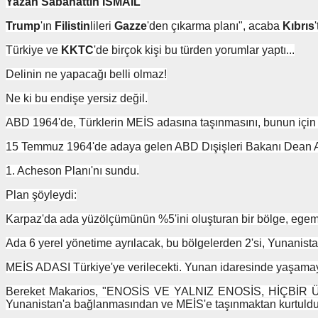
Yazan Sabahattin İSMAİL
Trump
'ın
Filistin
lileri
Gazze
'den çıkarma planı", acaba
Kıbrıs
Türkiye ve
KKTC
'de birçok kişi bu türden yorumlar yaptı...
Delinin ne yapacağı belli olmaz!
Ne ki bu endişe yersiz değil.
ABD 1964'de, Türklerin MEİS adasına taşınmasını, bunun için M
15 Temmuz 1964'de adaya gelen ABD Dışişleri Bakanı Dean
1. Acheson Planı'nı sundu.
Plan şöyleydi:
Karpaz'da ada yüzölçümünün %5'ini oluşturan bir bölge, egemen
Ada 6 yerel yönetime ayrılacak, bu bölgelerden 2'si, Yunanis
MEİS ADASI Türkiye'ye verilecekti. Yunan idaresinde yaşama
Bereket Makarios, "ENOSİS VE YALNIZ ENOSİS, HİÇBİR ÜL
Yunanistan'a bağlanmasından ve MEİS'e taşınmaktan kurtuldu