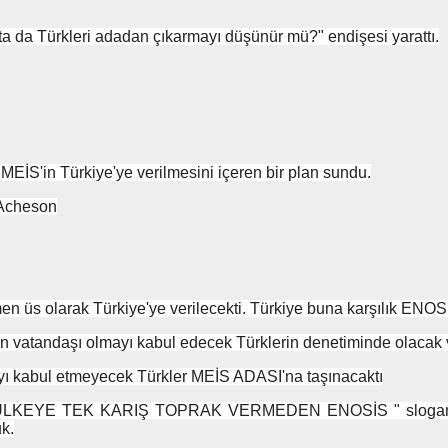
'ta da Türkleri adadan çıkarmayı düşünür mü?" endişesi yarattı.
EİS'in Türkiye'ye verilmesini içeren bir plan sundu.
 Acheson
 üs olarak Türkiye'ye verilecekti. Türkiye buna karşılık ENOSİ
tan vatandaşı olmayı kabul edecek Türklerin denetiminde olaca
yı kabul etmeyecek Türkler MEİS ADASI'na taşınacaktı
KEYE TEK KARIŞ TOPRAK VERMEDEN ENOSİS " sloganı ile a
k.