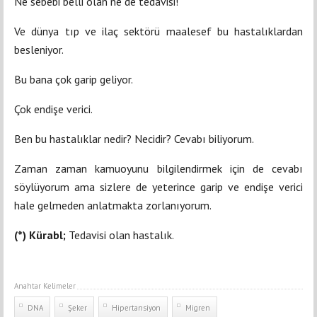
Ne sebebi belli olan ne de tedavisi!
Ve dünya tıp ve ilaç sektörü maalesef bu hastalıklardan
besleniyor.
Bu bana çok garip geliyor.
Çok endişe verici.
Ben bu hastalıklar nedir? Necidir? Cevabı biliyorum.
Zaman zaman kamuoyunu bilgilendirmek için de cevabı
söylüyorum ama sizlere de yeterince garip ve endişe verici
hale gelmeden anlatmakta zorlanıyorum.
(*) Kürabl;
Tedavisi olan hastalık.
Anahtar Kelimeler
DNA
Şeker
Hipertansiyon
Migren