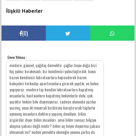
İlişkili Haberler
(
0
)
Emre Yılmaz :
YORUMLAR
modern, güncel, çağdaş demektir. çağlar boyu doğa bizi
hiç yalnız bırakmadı. biz kendimizi yalnızlaştırdık. bunu
bazen kendimizi labratuarlara hapsederek bazen
bahçeleri terkedip apartmanlara girerek yaptık. ve halen
yapıyoruz. modern tıp kendini labratuarlara kapatmış
insanlarla, hastanelere kapatmış hekimlerle dolu. çok
yazıktır hekim bile diyemiyoruz. sadece alanında yazılar
yazmış, veya iki minerali biribirine karıştırarak tüplerle
oynamış insanlara doktora yapmış deniliyor. bilim
özgürdür diyor bilim insanları. ama bilim sonsuz bilgiye
ulaşma çabası değil midir? bilim aç beyni doyurma çabası
olmamalı mı? neden yemekte ekmeğin yanına çorba da