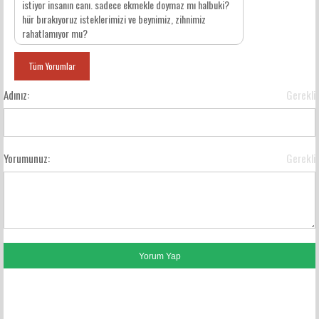
istiyor insanın canı. sadece ekmekle doymaz mı halbuki?
hür bırakıyoruz isteklerimizi ve beynimiz, zihnimiz
rahatlamıyor mu?
Tüm Yorumlar
Adınız:
Gerekli
Yorumunuz:
Gerekli