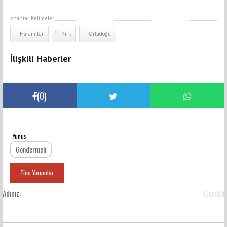
Anahtar Kelimeler
Haramiler
Kırk
Ortadoğu
İlişkili Haberler
(
0
)
Yunus :
YORUMLAR
Göndermeli
Tüm Yorumlar
Adınız:
Gerekli