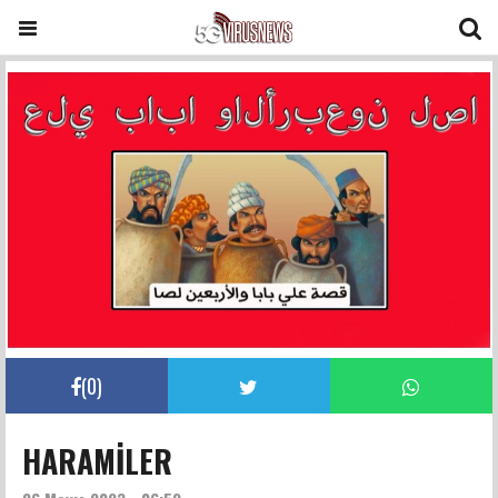
(
0
)
HARAMİLER