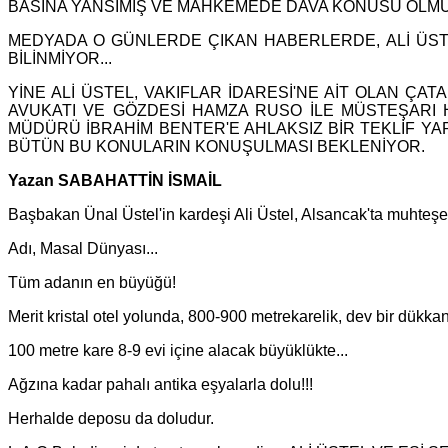
BASINA YANSIMIŞ VE MAHKEMEDE DAVA KONUSU OLM
MEDYADA O GÜNLERDE ÇIKAN HABERLERDE, ALİ ÜSTEL
BİLİNMİYOR...
YİNE ALİ ÜSTEL, VAKIFLAR İDARESİ'NE AİT OLAN ÇA
AVUKATI VE GÖZDESİ HAMZA RUSO İLE MÜSTEŞARI H
MÜDÜRÜ İBRAHİM BENTER'E AHLAKSIZ BİR TEKLİF YAP
BÜTÜN BU KONULARIN KONUŞULMASI BEKLENİYOR.
Yazan SABAHATTİN İSMAİL
Başbakan Ünal Üstel'in kardeşi Ali Üstel, Alsancak'ta muhteşem
Adı, Masal Dünyası...
Tüm adanın en büyüğü!
Merit kristal otel yolunda, 800-900 metrekarelik, dev bir dükkan
100 metre kare 8-9 evi içine alacak büyüklükte...
Ağzına kadar pahalı antika eşyalarla dolu!!!
Herhalde deposu da doludur.