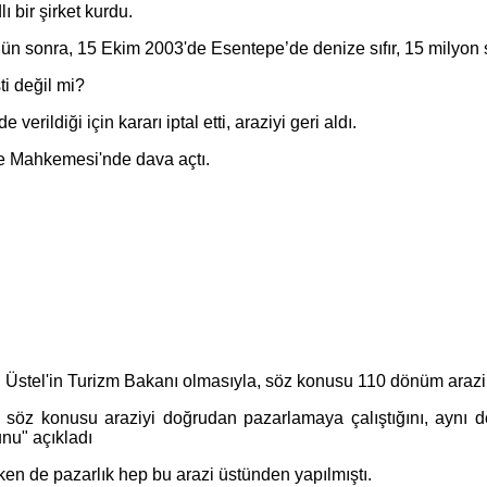
bir şirket kurdu.
n sonra, 15 Ekim 2003'de Esentepe’de denize sıfır, 15 milyon s
ti değil mi?
ildiği için kararı iptal etti, araziyi geri aldı.
are Mahkemesi'nde dava açtı.
stel'in Turizm Bakanı olmasıyla, söz konusu 110 dönüm arazi ye
 söz konusu araziyi doğrudan pazarlamaya çalıştığını, aynı d
unu" açıkladı
n de pazarlık hep bu arazi üstünden yapılmıştı.