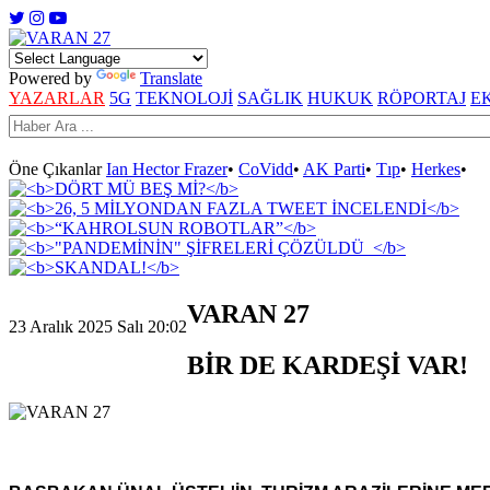
Powered by
Translate
YAZARLAR
5G
TEKNOLOJİ
SAĞLIK
HUKUK
RÖPORTAJ
E
Öne Çıkanlar
Ian Hector Frazer
•
CoVidd
•
AK Parti
•
Tıp
•
Herkes
•
VARAN 27
23 Aralık 2025 Salı 20:02
BİR DE KARDEŞİ VAR!