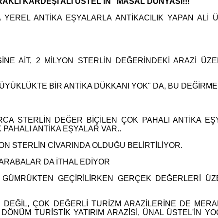
KLI KARDEŞİ ALİ ÜSTEL'İN "MASAL DÜNYASI!!!"
YEREL ANTİKA EŞYALARLA ANTİKACILIK YAPAN ALİ Ü
SİNE AİT, 2 MİLYON STERLİN DEĞERİNDEKİ ARAZİ ÜZ
BÜYÜKLÜKTE BİR ANTİKA DÜKKANI YOK" DA, BU DEĞİRM
RCA STERLİN DEĞER BİÇİLEN ÇOK PAHALI ANTİKA EŞ
PAHALI ANTİKA EŞYALAR VAR..
ON STERLİN CİVARINDA OLDUĞU BELİRTİLİYOR.
 ARABALAR DA İTHAL EDİYOR
 GÜMRÜKTEN GEÇİRİLİRKEN GERÇEK DEĞERLERİ ÜZE
LI DEĞİL, ÇOK DEĞERLİ TURİZM ARAZİLERİNE DE MER
0 DÖNÜM TURİSTİK YATIRIM ARAZİSİ, ÜNAL ÜSTEL'İN Y