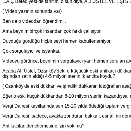
L.A.Ç Belediyesi de tanıtımı olsun diye, ALİ ÜSTEL VE EŞİ SER
( Video yazının sonunda var)
Ben de o videodan öğrendim...
Ama beynim birçok insandan çok farklı çalışıyor.
Duyduğu gördüğü hiçbir şeyi hemen kabullenemiyor.
Çok sorgulayıcı ve isyankar...
Videoyu görünce, beynimin sorgulayıcı yanı hemen soruları ardı
Acaba Ali Üstel, Ozanköy'deki o küçücük eski antikacı dükkanı
dışından satın aldığı 4-5 milyon sterlinlik antika koydu?
( Ozanköy'de eski dükkan ve şimdiki dükkanın fotoğrafları aş
Eğer o eski küçük dükkandan 8-10 milyon sterlin kazandıysa, 
Vergi Dairesi kayıtlarında son 15-20 yılda ödediği toplam verg
Vergi Dairesi, sadece, ayakta zor duran bakkalı, esnafı mı den
Antikacıları denetlemesine izin yok mu?