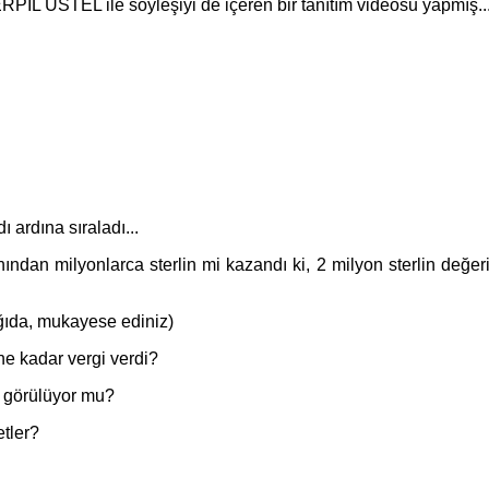
PİL ÜSTEL ile söyleşiyi de içeren bir tanıtım videosu yapmış..
 ardına sıraladı...
ndan milyonlarca sterlin mi kazandı ki, 2 milyon sterlin değeri
ağıda, mukayese ediniz)
ne kadar vergi verdi?
i görülüyor mu?
etler?