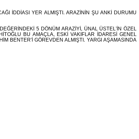
ĞI İDDİASI YER ALMIŞTI. ARAZİNİN ŞU ANKİ DURUMU
 DEĞERİNDEKİ 5 DÖNÜM ARAZİYİ, ÜNAL ÜSTEL'İN ÖZEL
HİTOĞLU BU AMAÇLA, ESKİ VAKIFLAR İDARESİ GENEL
AHİM BENTER'İ GÖREVDEN ALMIŞTI. YARGI AŞAMASINDA