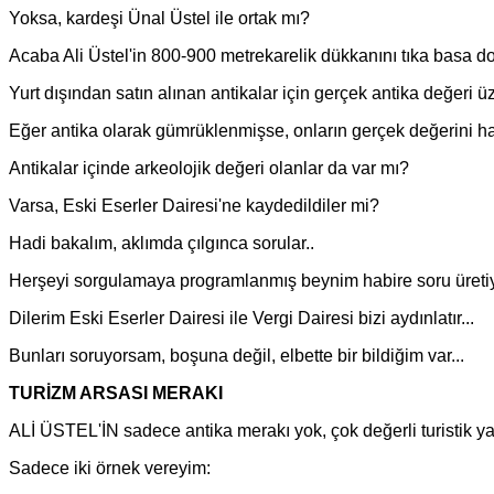
Yoksa, kardeşi Ünal Üstel ile ortak mı?
Acaba Ali Üstel'in 800-900 metrekarelik dükkanını tıka basa dol
Yurt dışından satın alınan antikalar için gerçek antika değeri ü
Eğer antika olarak gümrüklenmişse, onların gerçek değerini han
Antikalar içinde arkeolojik değeri olanlar da var mı?
Varsa, Eski Eserler Dairesi'ne kaydedildiler mi?
Hadi bakalım, aklımda çılgınca sorular..
Herşeyi sorgulamaya programlanmış beynim habire soru üretiy
Dilerim Eski Eserler Dairesi ile Vergi Dairesi bizi aydınlatır...
Bunları soruyorsam, boşuna değil, elbette bir bildiğim var...
TURİZM ARSASI MERAKI
ALİ ÜSTEL'İN sadece antika merakı yok, çok değerli turistik yat
Sadece iki örnek vereyim: