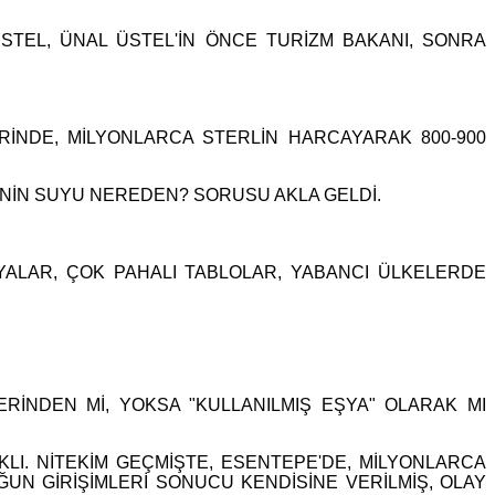
STEL, ÜNAL ÜSTEL'İN ÖNCE TURİZM BAKANI, SONRA
ERİNDE, MİLYONLARCA STERLİN HARCAYARAK 800-900
ENİN SUYU NEREDEN? SORUSU AKLA GELDİ.
YALAR, ÇOK PAHALI TABLOLAR, YABANCI ÜLKELERDE
RİNDEN Mİ, YOKSA "KULLANILMIŞ EŞYA" OLARAK MI
AKLI. NİTEKİM GEÇMİŞTE, ESENTEPE'DE, MİLYONLARCA
OĞUN GİRİŞİMLERİ SONUCU KENDİSİNE VERİLMİŞ, OLAY