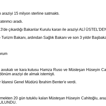
araziyi 15 milyon sterline satmaktı.
tırımcı aradı.
de çıkardığı Bakanlar Kurulu kararı ile araziyi ALİ ÜSTEL'DEN 
e Turizm Bakanı, ardından Sağlık Bakanı ve son 3 yıldır Başbak
yorum
l avukatı ve kara kutusu Hamza Ruso ve Müsteşarı Hüseyin Cahit
 dönüm araziyi de almak istemişti.
ar İdaresi Genel Müdürü İbrahim Benter'e verdi.
t vermekten 20 gün tutuklu kalan Müsteşarı Hüseyin Cahitoğlu,
BULUNDU.