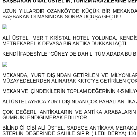
BAŞBAKAN ÜNAL ÜSTEL'İN, TURİZM ARAZİLERİNE MERA
UZUN YILLARDIR OZANKÖY'DE KÜÇÜK BİR MEKANDA 
BAŞBAKAN OLMASINDAN SONRA UÇUŞA GEÇTİ!!!
ALİ ÜSTEL, MERİT KRİSTAL HOTEL YOLUNDA, KENDİ
METREKARELİK DEVASA BİR ANTİKA DÜKKANI AÇTI.
KENDİ İFADESİYLE "GÜNEY DE DAHİL, TÜM ADADA BU 
MEKANDA, YURT DIŞINDAN GETİRİLEN VE MİLYONLA
MÜZAYEDELERDEN ALINARAK KKTC’YE GETİRİLEN ÇOK 
MEKAN VE İÇİNDEKİLERİN TOPLAM DEĞERİNİN 4-5 MİLY
ALİ ÜSTEL AYRICA YURT DIŞINDAN ÇOK PAHALI ANTİKA
ÇOK DEĞERLİ ANTİKALARIN VE ANTİKA ARABALARIN
GÜMRÜKLENDİĞİ MERAK EDİLİYOR
BİLİNDİĞİ GİBİ ALİ ÜSTEL, SADECE ANTİKAYA MERAK
STERLİN DEĞERİNDE SAHİLE SIFIR ( LEBİ DERYA) 11