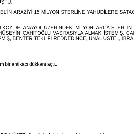
UŞTU.
'İN ARAZİYİ 15 MİLYON STERLİNE YAHUDİLERE SATACA
TALKÖY'DE, ANAYOL ÜZERİNDEKİ MİLYONLARCA STERLİN
ÜSEYİN CAHİTOĞLU VASITASIYLA ALMAK İSTEMİŞ, CA
MIŞ, BENTER TEKLİFİ REDDEDİNCE, ÜNAL ÜSTEL, İBR
 bir antikacı dükkanı açtı..
.