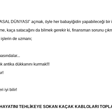
"MASAL DÜNYASI" açmak, öyle her babayiğidin yapabileceği bir iş
 kime, kaça satacağını da bilmek gerekir ki, finansman sorunu çık
 işlerin de uzmanı;
ındalar...
k antika dükkanını kurmak!!!
ur!
yi bilir!
AN HAYATINI TEHLİKEYE SOKAN KAÇAK KABLOLARI TOPL