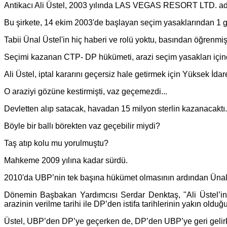
Antikacı Ali Üstel, 2003 yılında LAS VEGAS RESORT LTD. adlı 
Bu şirkete, 14 ekim 2003'de başlayan seçim yasaklarından 1 gü
Tabii Ünal Üstel'in hiç haberi ve rolü yoktu, basından öğrenmiş
Seçimi kazanan CTP- DP hükümeti, arazi seçim yasakları içinde ver
Ali Üstel, iptal kararını geçersiz hale getirmek için Yüksek İd
O araziyi gözüne kestirmişti, vaz geçemezdi...
Devletten alıp satacak, havadan 15 milyon sterlin kazanacaktı.
Böyle bir ballı börekten vaz geçebilir miydi?
Taş atıp kolu mu yorulmuştu?
Mahkeme 2009 yılına kadar sürdü.
2010'da UBP’nin tek başına hükümet olmasının ardından Ünal Ü
Dönemin Başbakan Yardımcısı Serdar Denktaş, "Ali Üstel’in
arazinin verilme tarihi ile DP’den istifa tarihlerinin yakın olduğ
Üstel, UBP’den DP’ye geçerken de, DP’den UBP’ye geri gelirke