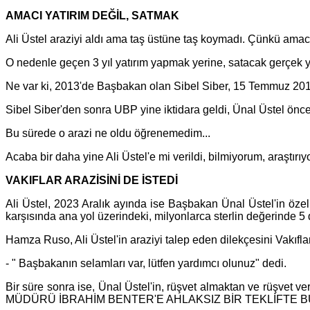
AMACI YATIRIM DEĞİL, SATMAK
Ali Üstel araziyi aldı ama taş üstüne taş koymadı. Çünkü amacı 
O nedenle geçen 3 yıl yatırım yapmak yerine, satacak gerçek ya
Ne var ki, 2013'de Başbakan olan Sibel Siber, 15 Temmuz 2013'
Sibel Siber'den sonra UBP yine iktidara geldi, Ünal Üstel önc
Bu sürede o arazi ne oldu öğrenemedim...
Acaba bir daha yine Ali Üstel'e mi verildi, bilmiyorum, araştırı
VAKIFLAR ARAZİSİNİ DE İSTEDİ
Ali Üstel, 2023 Aralık ayında ise Başbakan Ünal Üstel'in öze
karşısında ana yol üzerindeki, milyonlarca sterlin değerinde 5
Hamza Ruso, Ali Üstel'in araziyi talep eden dilekçesini Vakıfl
- " Başbakanın selamları var, lütfen yardımcı olunuz" dedi.
Bir süre sonra ise, Ünal Üstel'in, rüşvet almaktan ve rüşve
MÜDÜRÜ İBRAHİM BENTER'E AHLAKSIZ BİR TEKLİFTE 