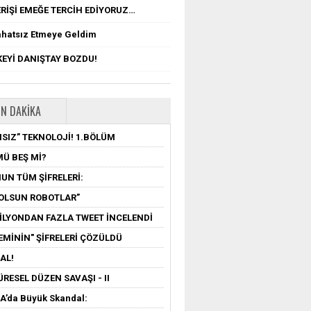
RİŞİ EMEĞE TERCİH EDİYORUZ…
ahatsız Etmeye Geldim
EYİ DANIŞTAY BOZDU!
N DAKIKA
SIZ” TEKNOLOJİ! 1.BÖLÜM
MÜ BEŞ Mİ?
UN TÜM ŞİFRELERİ:
OLSUN ROBOTLAR”
MİLYONDAN FAZLA TWEET İNCELENDİ
EMİNİN" ŞİFRELERİ ÇÖZÜLDÜ
AL!
ÜRESEL DÜZEN SAVAŞI - II
’da Büyük Skandal: