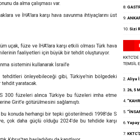
onunu da alma çalışması var.
8.
GASTR
çaklara ve İHA'lara karşı hava savunma ihtiyaçlarını üst
9.
ANKAR
10.
Sizi 
 uçak, füze ve İHA'lara karşı etkili olması Türk hava
lerinin faaliyetleri için büyük bir tehdit oluşturuyor.
KKTC'DE
TEMSİL 
nma sistemini kullanarak İsrail'e
ehditleri önleyebileceği gibi, Türkiye'nin bölgedeki
2.
Aliya 
r tehdit yaratacak.
3.
26, 5
 300 füzeleri alınca Türkiye bu füzeleri imha etme
4.
“KAHR
rine Girit'e götürülmesini sağlamıştı.
5.
“İNSA
 bu konuda herhangi bir tepki gösterilmedi 1998'de S
iye, çok daha güçlü olduğu 2024'de bu tehdide karşı
6.
Yapay 
7.
KKTC’D
tık Kıbrıs'tan başladığını da kanıtlıyor.