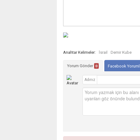
Anahtar Kelimeler:
İsrail
Demir Kube
Yorum Gönder
0
Facebook Yoruml
Adınız