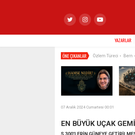
YAZARLAR
ÖNE ÇIKANLAR
Özlem Türeci
Bern
•
07 Aralık 2024 Cumartesi 00:01
EN BÜYÜK UÇAK GEMİS
S 300'LERİN GÜNEYE GETİRİLME