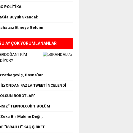
O POLİTİKA
A’da Büyük Skandal:
Rahatsız Etmeye Geldim
BU AY ÇOK YORUMLANANLAR
 ERDOĞAN'I KİM
EDİYOR?
İzzetbegoviç, Bosna'nın...
 MİLYONDAN FAZLA TWEET İNCELENDİ
OLSUN ROBOTLAR”
NSIZ” TEKNOLOJİ! 1.BÖLÜM
Zeka Bir Makine Değil,
E “İSRAİLLİ” KAÇ ŞİRKET...