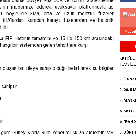
esas olarak Sovyet/Rus BUK ve TorM1 sistemlerine
erini modernize ederek, uçaksavar platformuyla ağ
, böylelikle kısa, orta ve uzun menzilli füzeler
ahlı İHA'lardan, karadan karaya füzelerden ve balistik
ildi.
Youtu
şa FIR Hattının tamamını ve 15 ile 150 km arasındaki
hangi bir sistemden gelen tehditlere karşı
KKTC'DE
TEMSİL 
oluşan bir aileye sahip olduğu belirtilerek şu bilgiler
2.
“İNSA
sahiptir
3.
26, 5
r
4.
MASKE
5.
KKTC’D
ir
6.
"PANDE
ere göre Güney Kıbrıs Rum Yönetimi şu an sistemin MR
7.
DÖRT 