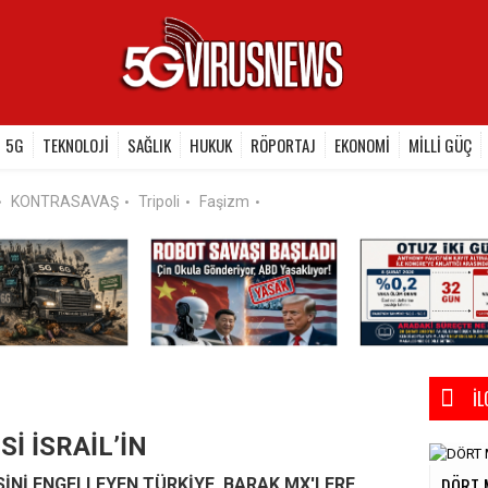
5G
TEKNOLOJİ
SAĞLIK
HUKUK
RÖPORTAJ
EKONOMİ
MİLLİ GÜÇ
KONTRASAVAŞ
Tripoli
Faşizm
•
•
•
•
İL
İ İSRAİL’İN
DÖRT 
SİNİ ENGELLEYEN TÜRKİYE, BARAK MX'LERE