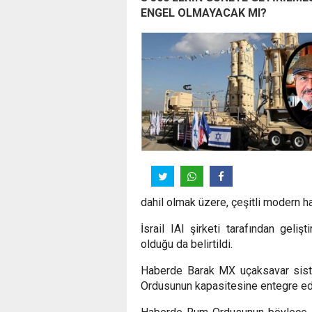
ENGEL OLMAYACAK MI?
dahil olmak üzere, çeşitli modern h
İsrail IAI şirketi tarafından geli
olduğu da belirtildi.
Haberde Barak MX uçaksavar siste
Ordusunun kapasitesine entegre edil