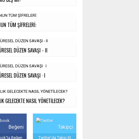
UN TÜM ŞİFRELERİ:
ÜRESEL DÜZEN SAVAŞI - II
ÜRESEL DÜZEN SAVAŞI · I
IK GELECEKTE NASIL YÖNETİLECEK?
Beğeni
Takipçi
ok'ta Beğen
Twitter'da Takip Et