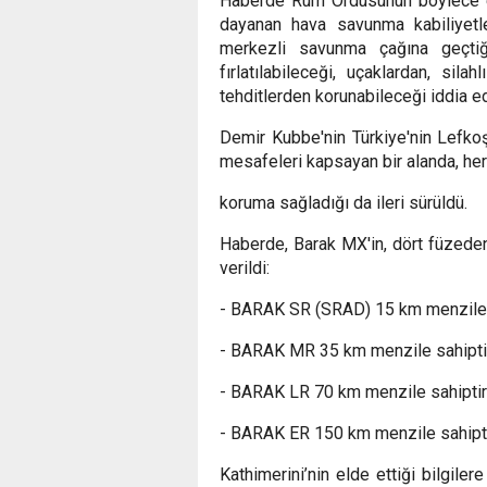
Haberde Rum Ordusunun böylece 
dayanan hava savunma kabiliyetl
merkezli savunma çağına geçtiği
fırlatılabileceği, uçaklardan, sil
tehditlerden korunabileceği iddia ed
Demir Kubbe'nin Türkiye'nin Lefko
mesafeleri kapsayan bir alanda, her
koruma sağladığı da ileri sürüldü.
Haberde, Barak MX'in, dört füzeden 
verildi:
- BARAK SR (SRAD) 15 km menzile 
- BARAK MR 35 km menzile sahipti
- BARAK LR 70 km menzile sahiptir
- BARAK ER 150 km menzile sahipt
Kathimerini’nin elde ettiği bilgil