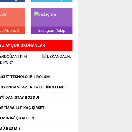
be Abone Ol
Instagram Takip
BU AY ÇOK OKUNANLAR
 ERDOĞAN'I KİM
EDİYOR?
NSIZ” TEKNOLOJİ! 1.BÖLÜM
 MİLYONDAN FAZLA TWEET İNCELENDİ
Yİ DANIŞTAY BOZDU!
E “İSRAİLLİ” KAÇ ŞİRKET...
MİNİN" ŞİFRELERİ...
MÜ BEŞ Mİ?