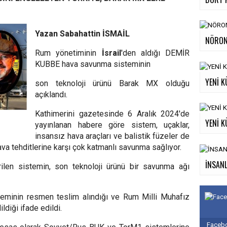
Yazan Sabahattin İSMAİL
NÖRON
Rum yönetiminin
İsrail
'den aldığı DEMİR
KUBBE hava savunma sisteminin
YENİ K
son teknoloji ürünü Barak MX olduğu
açıklandı.
Kathimerini gazetesinde 6 Aralık 2024'de
YENİ K
yayınlanan habere göre sistem, uçaklar,
insansız hava araçları ve balistik füzeler de
ava tehditlerine karşı çok katmanlı savunma sağlıyor.
İNSANL
ştirilen sistemin, son teknoloji ürünü bir savunma ağı
minin resmen teslim alındığı ve Rum Milli Muhafız
diği ifade edildi.
Facebo