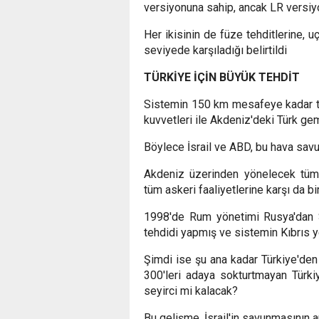
versiyonuna sahip, ancak LR versiy
Her ikisinin de füze tehditlerine, u
seviyede karşıladığı belirtildi
TÜRKİYE İÇİN BÜYÜK TEHDİT
Sistemin 150 km mesafeye kadar tüm
kuvvetleri ile Akdeniz'deki Türk gemi
Böylece İsrail ve ABD, bu hava savu
Akdeniz üzerinden yönelecek tüm t
tüm askeri faaliyetlerine karşı da bi
1998'de Rum yönetimi Rusya'dan S
tehdidi yapmış ve sistemin Kıbrıs ye
Şimdi ise şu ana kadar Türkiye'den
300'leri adaya sokturtmayan Türk
seyirci mi kalacak?
Bu gelişme, İsrail'in savunmasının ar