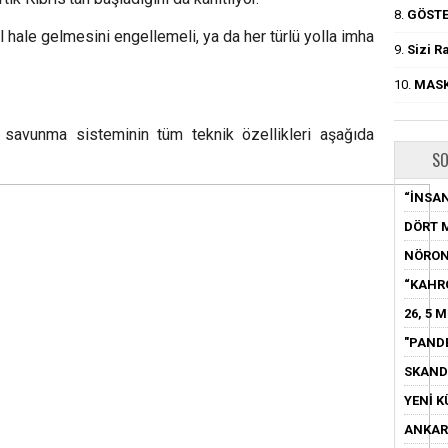
8.
GÖSTE
 hale gelmesini engellemeli, ya da her türlü yolla imha
9.
Sizi R
10.
MASK
savunma sisteminin tüm teknik özellikleri aşağıda
SO
“İNSAN
DÖRT 
NÖRON
“KAHR
26, 5 
"PAND
SKAND
YENİ K
ANKARA