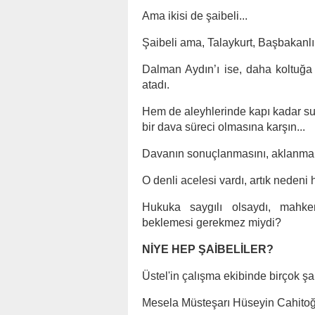
Ama ikisi de şaibeli...
Şaibeli ama, Talaykurt, Başbakanl
Dalman Aydın’ı ise, daha kolt
atadı.
Hem de aleyhlerinde kapı kadar 
bir dava süreci olmasına karşın...
Davanın sonuçlanmasını, aklanmala
O denli acelesi vardı, artık nedeni 
Hukuka saygılı olsaydı, mahk
beklemesi gerekmez miydi?
NİYE HEP ŞAİBELİLER?
Üstel'in çalışma ekibinde birçok ş
Mesela Müsteşarı Hüseyin Cahitoğlu