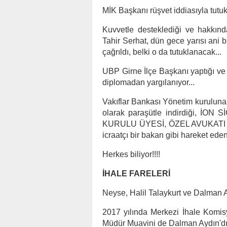
MİK Başkanı rüşvet iddiasıyla tutu
Kuvvetle desteklediği ve hakkınd
Tahir Serhat, dün gece yarısı ani 
çağrıldı, belki o da tutuklanacak...
UBP Girne İlçe Başkanı yaptığı v
diplomadan yargılanıyor...
Vakıflar Bankası Yönetim kuruluna 
olarak paraşütle indirdiği, 
KURULU ÜYESİ, ÖZEL AVUKATI Ham
icraatçı bir bakan gibi hareket ed
Herkes biliyor!!!!
İHALE FARELERİ
Neyse, Halil Talaykurt ve Dalman 
2017 yılında Merkezi İhale Komis
Müdür Muavini de Dalman Aydın'dı.