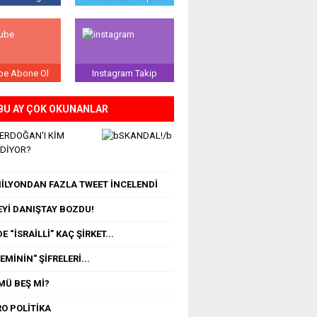
be Abone Ol
Instagram Takip
BU AY ÇOK OKUNANLAR
 ERDOĞAN'I KİM
EDİYOR?
 MİLYONDAN FAZLA TWEET İNCELENDİ
Yİ DANIŞTAY BOZDU!
E “İSRAİLLİ” KAÇ ŞİRKET...
MİNİN" ŞİFRELERİ...
MÜ BEŞ Mİ?
O POLİTİKA