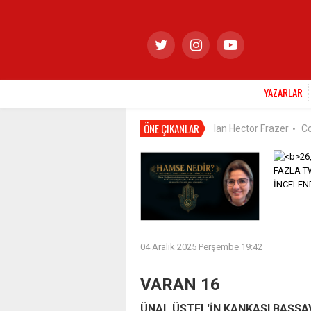
YAZARLAR
ÖNE ÇIKANLAR
Ian Hector Frazer
C
•
04 Aralık 2025 Perşembe 19:42
VARAN 16
ÜNAL ÜSTEL'İN KANKASI BAŞSA