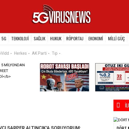
5G
TEKNOLOJİ
SAĞLIK
HUKUK
RÖPORTAJ
EKONOMİ
MİLLİ GÜÇ
oVidd
Herkes
AK Parti
Tıp
•
•
•
•
İL
DÖRT 
VCI SARPER ALTINCIK'A SORUYORUM: