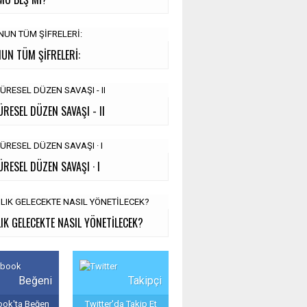
UN TÜM ŞİFRELERİ:
ÜRESEL DÜZEN SAVAŞI - II
ÜRESEL DÜZEN SAVAŞI · I
IK GELECEKTE NASIL YÖNETİLECEK?
Beğeni
Takipçi
ok'ta Beğen
Twitter'da Takip Et