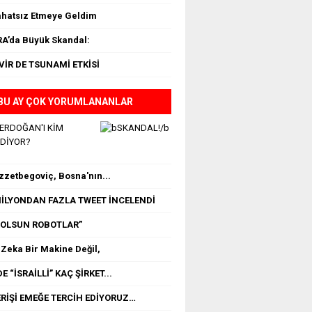
ahatsız Etmeye Geldim
A’da Büyük Skandal:
VİR DE TSUNAMİ ETKİSİ
BU AY ÇOK YORUMLANANLAR
 ERDOĞAN'I KİM
EDİYOR?
İzzetbegoviç, Bosna'nın...
 MİLYONDAN FAZLA TWEET İNCELENDİ
OLSUN ROBOTLAR”
Zeka Bir Makine Değil,
E “İSRAİLLİ” KAÇ ŞİRKET...
RİŞİ EMEĞE TERCİH EDİYORUZ…