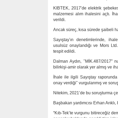
KIBTEK, 2017'de elektrik şebekesi
malzemesi alım ihalesini açtı. İha
verildi.
Ancak süreç, kısa sürede şaibeli ha
Sayıştay'ın denetimlerinde, ihale
usulsüz onaylandığı ve Mors Ltd. l
tespit edildi.
Dalman Aydın, "MİK.487/2017” num
bilirkişi-amir olarak yer almış ve i
İhale ile ilgili Sayıştay raporun
onay verdiği" vurgulanmış ve soruş
Nitekim, 2021’de bu soruşturma çe
Başbakan yardımcısı Erhan Arıklı, 
“Kıb-Tek’te vurgunu bitireceğiz de