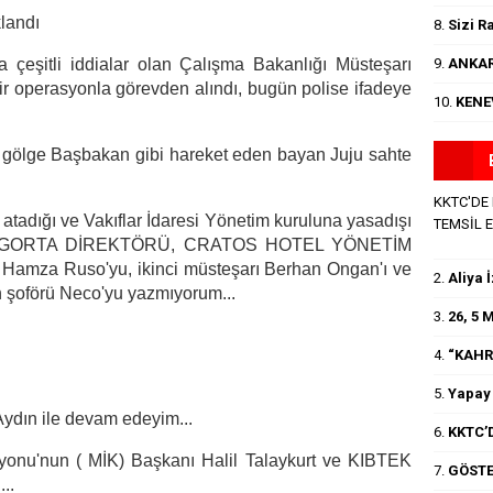
klandı
8.
Sizi R
9.
ANKAR
a çeşitli iddialar olan Çalışma Bakanlığı Müsteşarı
bir operasyonla görevden alındı, bugün polise ifadeye
10.
KENE
e gölge Başbakan gibi hareket eden bayan Juju sahte
KKTC'DE
atadığı ve Vakıflar İdaresi Yönetim kuruluna yasadışı
TEMSİL 
İON SİGORTA DİREKTÖRÜ, CRATOS HOTEL YÖNETİM
za Ruso'yu, ikinci müsteşarı Berhan Ongan'ı ve
2.
Aliya 
en şoförü Neco'yu yazmıyorum...
3.
26, 5
4.
“KAHR
5.
Yapay 
Aydın ile devam edeyim...
6.
KKTC’D
yonu'nun ( MİK) Başkanı Halil Talaykurt ve KIBTEK
7.
GÖSTE
..