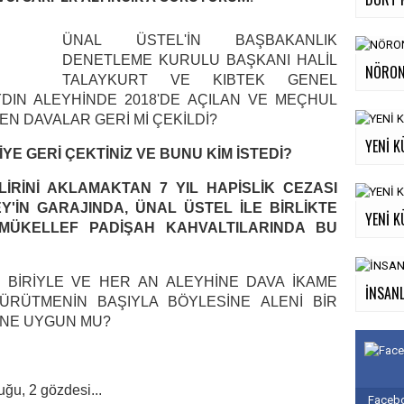
ÜNAL ÜSTEL'İN BAŞBAKANLIK
DENETLEME KURULU BAŞKANI HALİL
NÖRON
TALAYKURT VE KIBTEK GENEL
DIN ALEYHİNDE 2018'DE AÇILAN VE MEÇHUL
EN DAVALAR GERİ Mİ ÇEKİLDİ?
YENİ K
YE GERİ ÇEKTİNİZ VE BUNU KİM İSTEDİ?
LİRİNİ AKLAMAKTAN 7 YIL HAPİSLİK CEZASI
Y'İN GARAJINDA, ÜNAL ÜSTEL İLE BİRLİKTE
YENİ K
 MÜKELLEF PADİŞAH KAHVALTILARINDA BU
LI BİRİYLE VE HER AN ALEYHİNE DAVA İKAME
İNSANL
ÜRÜTMENİN BAŞIYLA BÖYLESİNE ALENİ BİR
İNE UYGUN MU?
uğu, 2 gözdesi...
Facebo