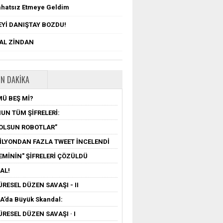
ahatsız Etmeye Geldim
Yİ DANIŞTAY BOZDU!
TAL ZİNDAN
N DAKIKA
MÜ BEŞ Mİ?
UN TÜM ŞİFRELERİ:
OLSUN ROBOTLAR”
MİLYONDAN FAZLA TWEET İNCELENDİ
EMİNİN" ŞİFRELERİ ÇÖZÜLDÜ
AL!
ÜRESEL DÜZEN SAVAŞI - II
’da Büyük Skandal:
ÜRESEL DÜZEN SAVAŞI · I