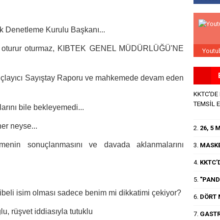
ık Denetleme Kurulu Başkanı...
uğa oturur oturmaz, KIBTEK GENEL MÜDÜRLÜĞÜ'NE
Youtu
suçlayıcı Sayıştay Raporu ve mahkemede devam eden
KKTC'DE
TEMSİL 
rını bile bekleyemedi...
her neyse...
2.
26, 5
emenin sonuçlanmasını ve davada aklanmalarını
3.
MASKE
4.
KKTC’D
5.
"PANDE
aibeli isim olması sadece benim mi dikkatimi çekiyor?
6.
DÖRT 
, rüşvet iddiasıyla tutuklu
7.
GASTR