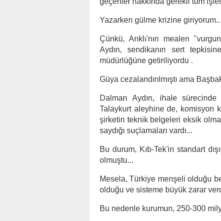
geçenler hakkında gerekli tüm işle
Yazarken gülme krizine giriyorum..
Çünkü, Arıklı'nın mealen "vurgu
Aydın, sendikanın sert tepkisi
müdürlüğüne getiriliyordu .
Güya cezalandırılmıştı ama Başbakan
Dalman Aydın, ihale sürecinde 
Talaykurt aleyhine de, komisyon ka
şirketin teknik belgeleri eksik ol
saydığı suçlamaları vardı...
Bu durum, Kıb-Tek'in standart dı
olmuştu...
Mesela, Türkiye menşeli olduğu be
olduğu ve sisteme büyük zarar verdiğ
Bu nedenle kurumun, 250-300 milyon