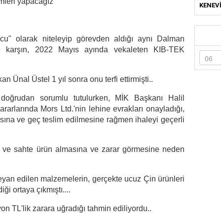
mleri yapacağız”
KENEVİ
ncu" olarak niteleyip görevden aldığı aynı Dalman
ne karşın, 2022 Mayıs ayında vekaleten KIB-TEK
 Ünal Üstel 1 yıl sonra onu terfi ettirmişti..
doğrudan sorumlu tutulurken, MİK Başkanı Halil
rarlarında Mors Ltd.'nin lehine evrakları onayladığı,
masına ve geç teslim edilmesine rağmen ihaleyi geçerli
şı ve sahte ürün almasına ve zarar görmesine neden
yan edilen malzemelerin, gerçekte ucuz Çin ürünleri
i ortaya çıkmıştı....
 TL'lik zarara uğradığı tahmin ediliyordu..