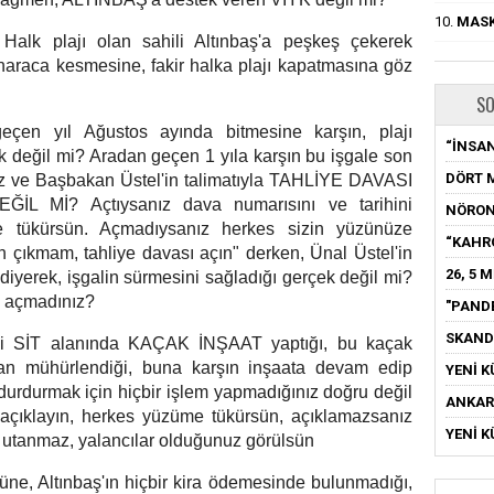
10.
MASK
z Halk plajı olan sahili Altınbaş'a peşkeş çekerek
kı haraca kesmesine, fakir halka plajı kapatmasına göz
SO
geçen yıl Ağustos ayında bitmesine karşın, plajı
“İNSAN
ek değil mi? Aradan geçen 1 yıla karşın bu işgale son
DÖRT 
ız ve Başbakan Üstel'in talimatıyla TAHLİYE DAVASI
 Mİ? Açtıysanız dava numarısını ve tarihini
NÖRON
e tükürsün. Açmadıysanız herkes sizin yüzünüze
“KAHR
n çıkmam, tahliye davası açın" derken, Ünal Üstel'in
26, 5 
 diyerek, işgalin sürmesini sağladığı gerçek değil mi?
sı açmadınız?
"PAND
SKAND
arihi SİT alanında KAÇAK İNŞAAT yaptığı, bu kaçak
dan mühürlendiği, buna karşın inşaata devam edip
YENİ K
ı durdurmak için hiçbir işlem yapmadığınız doğru değil
ANKARA
i açıklayın, herkes yüzüme tükürsün, açıklamazsanız
YENİ K
 utanmaz, yalancılar olduğunuz görülsün
ne, Altınbaş'ın hiçbir kira ödemesinde bulunmadığı,