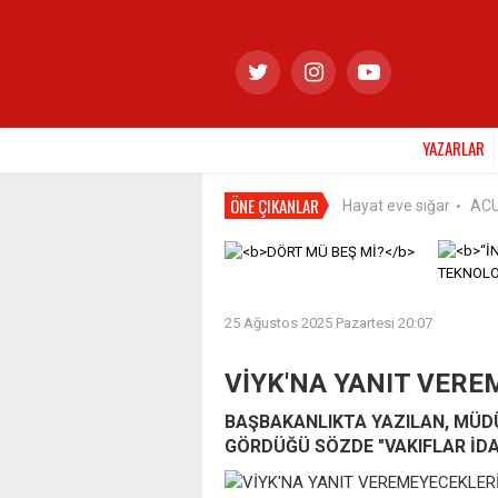
YAZARLAR
ÖNE ÇIKANLAR
Hayat eve sığar
AC
•
25 Ağustos 2025 Pazartesi 20:07
VİYK'NA YANIT VERE
BAŞBAKANLIKTA YAZILAN, MÜD
GÖRDÜĞÜ SÖZDE "VAKIFLAR İDA