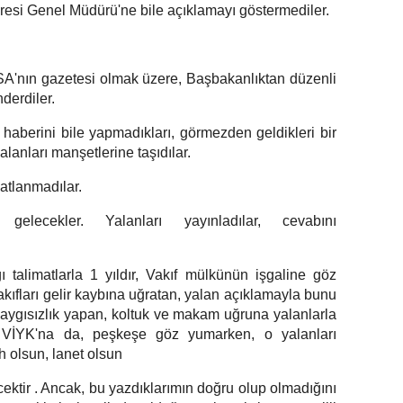
aresi Genel Müdürü'ne bile açıklamayı göstermediler.
SA'nın gazetesi olmak üzere, Başbakanlıktan düzenli
erdiler.
haberini bile yapmadıkları, görmezden geldikleri bir
alanları manşetlerine taşıdılar.
atlanmadılar.
ecekler. Yalanları yayınladılar, cevabını
ı talimatlarla 1 yıldır, Vakıf mülkünün işgaline göz
ıfları gelir kaybına uğratan, yalan açıklamayla bunu
aygısızlık yapan, koltuk ve makam uğruna yalanlarla
 VİYK'na da, peşkeşe göz yumarken, o yalanları
h olsun, lanet olsun
ktir . Ancak, bu yazdıklarımın doğru olup olmadığını