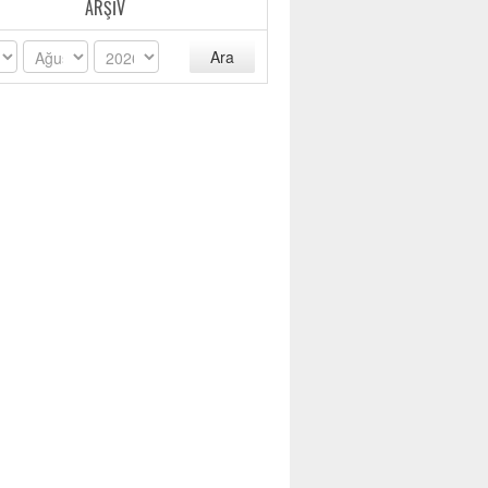
ARŞIV
Ara