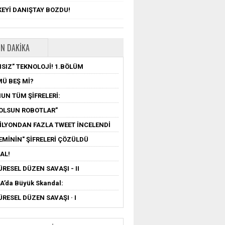
EYİ DANIŞTAY BOZDU!
N DAKIKA
SIZ” TEKNOLOJİ! 1.BÖLÜM
MÜ BEŞ Mİ?
UN TÜM ŞİFRELERİ:
OLSUN ROBOTLAR”
MİLYONDAN FAZLA TWEET İNCELENDİ
EMİNİN" ŞİFRELERİ ÇÖZÜLDÜ
AL!
ÜRESEL DÜZEN SAVAŞI - II
’da Büyük Skandal:
ÜRESEL DÜZEN SAVAŞI · I