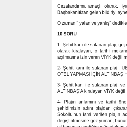
Cezalandırma amaçlı olarak, liy
Başbakanlıktan gelen bildiriyi ayne
O zaman " yalan ve yanlış" dedikle
10 SORU
1- Şehit kanı ile sulanan plajı,
olarak kiralayan, o tarihi m
açılmasına izin veren VİYK değil m
2- Şehit kanı ile sulanan plaj
OTEL YAPMASI İÇİN ALTINBAŞ H
3- Şehit kanı ile sulanan plajı ve
ALTINBAŞ'A kiralayan VİYK değil
4- Plajın anlamını ve tarihi öne
şehidimizin adını plajdan çıka
Sokollu'nun ismi verilen plajı
değiştirilmesine göz yuman, bunun 
yıl boyunca verdiğim mücadeleye 