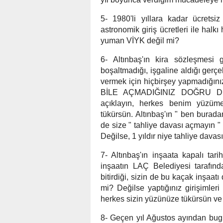
5- 1980'li yıllara kadar ücretsi
astronomik giriş ücretleri ile hal
yuman VİYK değil mi?
6- Altınbaş'ın kira sözleşmesi 
boşaltmadığı, işgaline aldığı gerç
vermek için hiçbirşey yapmadığın
BİLE AÇMADIĞINIZ DOĞRU DEĞİL
açıklayın, herkes benim yüzüm
tükürsün. Altınbaş'ın " ben burada
de size " tahliye davası açmayın "
Değilse, 1 yıldır niye tahliye dava
7- Altınbaş'ın inşaata kapalı t
inşaatın LAÇ Belediyesi tarafın
bitirdiği, sizin de bu kaçak inşaat
mi? Değilse yaptığınız girişimler
herkes sizin yüzünüze tükürsün ve
8- Geçen yıl Ağustos ayından bugü