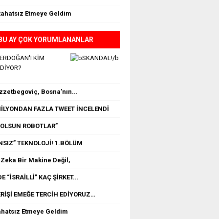
Rahatsız Etmeye Geldim
BU AY ÇOK YORUMLANANLAR
 ERDOĞAN'I KİM
EDİYOR?
İzzetbegoviç, Bosna'nın...
 MİLYONDAN FAZLA TWEET İNCELENDİ
OLSUN ROBOTLAR”
NSIZ” TEKNOLOJİ! 1.BÖLÜM
Zeka Bir Makine Değil,
E “İSRAİLLİ” KAÇ ŞİRKET...
RİŞİ EMEĞE TERCİH EDİYORUZ…
ahatsız Etmeye Geldim