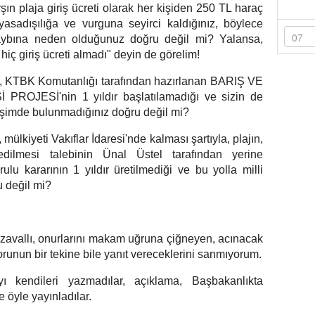
n plaja giriş ücreti olarak her kişiden 250 TL haraç
yasadışılığa ve vurguna seyirci kaldığınız, böylece
 kaybına neden olduğunuz doğru değil mi? Yalansa,
 hiç giriş ücreti almadı" deyin de görelim!
yle, KTBK Komutanlığı tarafından hazırlanan BARIŞ VE
JESİ'nin 1 yıldır başlatılamadığı ve sizin de
irişimde bulunmadığınız doğru değil mi?
lkiyeti Vakıflar İdaresi'nde kalması şartıyla, plajın,
dilmesi talebinin Ünal Üstel tarafından yerine
rulu kararının 1 yıldır üretilmediği ve bu yolla milli
u değil mi?
 zavallı, onurlarını makam uğruna çiğneyen, acınacak
orunun bir tekine bile yanıt vereceklerini sanmıyorum.
ı kendileri yazmadılar, açıklama, Başbakanlıkta
e öyle yayınladılar.