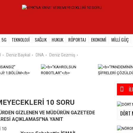
5G
TEKNOLOJİ
SAĞLIK
HUKUK
RÖPORTAJ
EKONOMİ
MİLLİ GÜÇ
U
Deniz Baykal
DNA
Deniz Gezmiş
•
•
•
•
İL
MEYECEKLERİ 10 SORU
DÖRT 
ÜRDEN GİZLENEN VE MÜDÜRÜN GAZETEDE
RESİ AÇIKLAMASI"NA YANIT