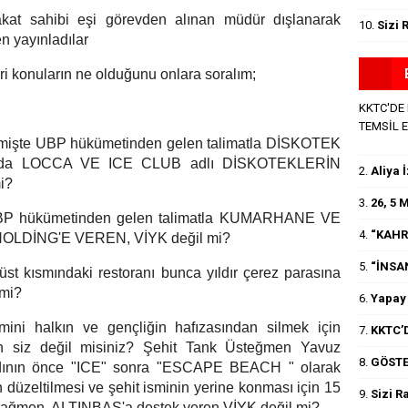
akat sahibi eşi görevden alınan müdür dışlanarak
10.
Sizi 
n yayınladılar
ri konuların ne olduğunu onlara soralım;
KKTC'DE
TEMSİL 
 geçmişte UBP hükümetinden gelen talimatla DİSKOTEK
ekanda LOCCA VE ICE CLUB adlı DİSKOTEKLERİN
2.
Aliya 
i?
3.
26, 5
ı, UBP hükümetinden gelen talimatla KUMARHANE VE
4.
“KAHR
OLDİNG'E VEREN, VİYK değil mi?
5.
“İNSA
 üst kısmındaki restoranı bunca yıldır çerez parasına
 mi?
6.
Yapay 
mini halkın ve gençliğin hafızasından silmek için
7.
KKTC’D
ran siz değil misiniz? Şehit Tank Üsteğmen Yavuz
8.
GÖSTE
n adının önce "ICE" sonra "ESCAPE BEACH " olarak
düzeltilmesi ve şehit isminin yerine konması için 15
9.
Sizi R
rağmen, ALTINBAŞ'a destek veren VİYK değil mi?