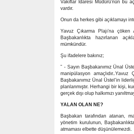
Vakıflar İdaresi Müdürü'nün bu a
vardır.
Onun da herkes gibi açıklamayı in
Yavuz Çıkarma Plajı'na çöken A
Başbakanlıkta hazırlanan a
mümkündür.
Şu ifadelere bakınız;
" - Sayın Başbakanımız Ünal Üstel
manipülasyon amaçlıdır..Yavuz Ç
Başbakanımız Ünal Üstel’in liderl
planlanmıştır. Herhangi bir kişi, ku
gerçek dışı olup halkımızı yanıltmay
YALAN OLAN NE?
Başbakan tarafından atanan, mak
yönetim kurulunun, Başbakanlıktan
atmaması elbette düşünülemezdi.