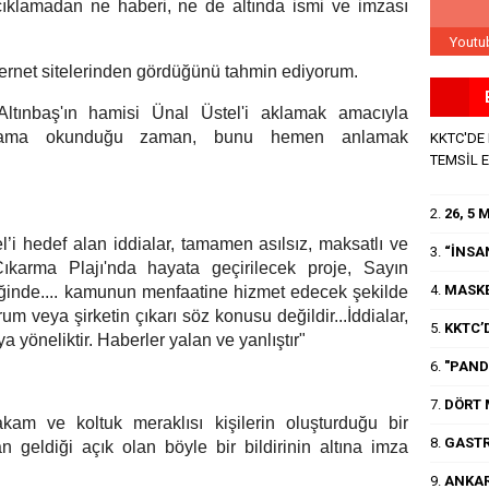
çıklamadan ne haberi, ne de altında ismi ve imzası
Youtu
ternet sitelerinden gördüğünü tahmin ediyorum.
ltınbaş'ın hamisi Ünal Üstel'i aklamak amacıyla
çıklama okunduğu zaman, bunu hemen anlamak
KKTC'DE
TEMSİL 
2.
26, 5
’i hedef alan iddialar, tamamen asılsız, maksatlı ve
3.
“İNSA
ıkarma Plajı'nda hayata geçirilecek proje, Sayın
4.
MASKE
iğinde.... kamunun menfaatine hizmet edecek şekilde
rum veya şirketin çıkarı söz konusu değildir...İddialar,
5.
KKTC’D
a yöneliktir. Haberler yalan ve yanlıştır"
6.
"PANDE
7.
DÖRT 
am ve koltuk meraklısı kişilerin oluşturduğu bir
8.
GASTR
 geldiği açık olan böyle bir bildirinin altına imza
9.
ANKAR