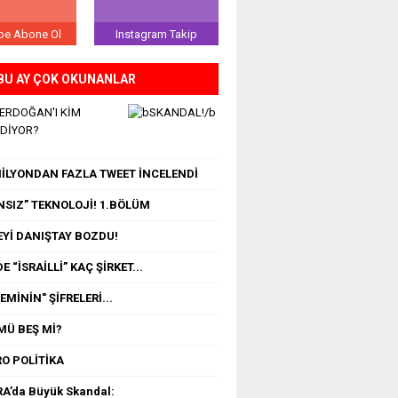
be Abone Ol
Instagram Takip
BU AY ÇOK OKUNANLAR
 ERDOĞAN'I KİM
EDİYOR?
 MİLYONDAN FAZLA TWEET İNCELENDİ
NSIZ” TEKNOLOJİ! 1.BÖLÜM
Yİ DANIŞTAY BOZDU!
E “İSRAİLLİ” KAÇ ŞİRKET...
MİNİN" ŞİFRELERİ...
MÜ BEŞ Mİ?
O POLİTİKA
A’da Büyük Skandal: