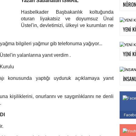
Yazan Sabahattin İSMAİL
NÖRON
Hasbelkader Başbakanlık koltuğunda
oturan liyakatsiz ve doyumsuz Ünal
Üstel'in, devletimizi, ülkeyi ve kurumları ne
YENİ K
 yağma bilgileri yağmur gib telefonuma yağıyor...
YENİ K
Üstel'in yalanlarına yanıt verdim .
 Kurulu
İNSANL
jı konusunda yaptığı uyduruk açıklamaya yanıt
na kişiliklerini, onurlarını ve saygınlıklarını ne denli
.
DI
Facebo
r.