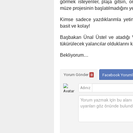
görmek isteyenler, plaja gitsin, o
müze projesinin başlatılmadığını y
Kimse sadece yazdıklarımla yeti
basit ve kolay!
Başbakan Ünal Üstel ve atadığı V
tükürülecek yalancılar olduklarını ka
Bekliyorum…
Yorum Gönder
0
Facebook Yoruml
Adınız