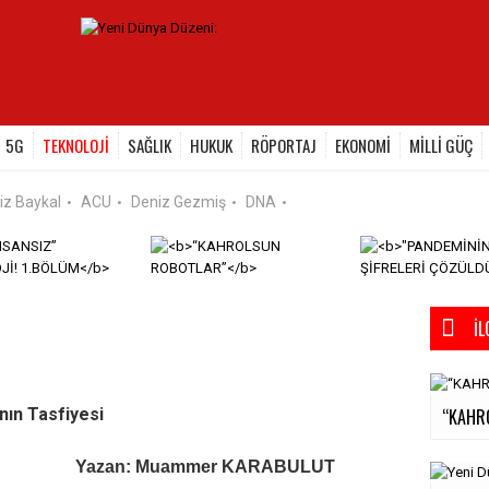
5G
TEKNOLOJİ
SAĞLIK
HUKUK
RÖPORTAJ
EKONOMİ
MİLLİ GÜÇ
iz Baykal
ACU
Deniz Gezmiş
DNA
•
•
•
•
İL
“KAHR
nın Tasfiyesi
Yazan: Muammer KARABULUT