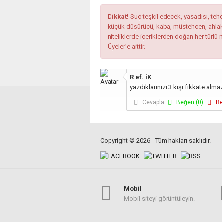
Dikkat!
Suç teşkil edecek, yasadışı, tehdi
küçük düşürücü, kaba, müstehcen, ahlaka a
niteliklerde içeriklerden doğan her türlü 
Üyeler’e aittir.
R ef. iK
yazdıklarınızı 3 kişi fikkate alm
Cevapla
Beğen (
0
)
Be
Copyright © 2026 - Tüm hakları saklıdır.
Mobil
Mobil siteyi görüntüleyin.