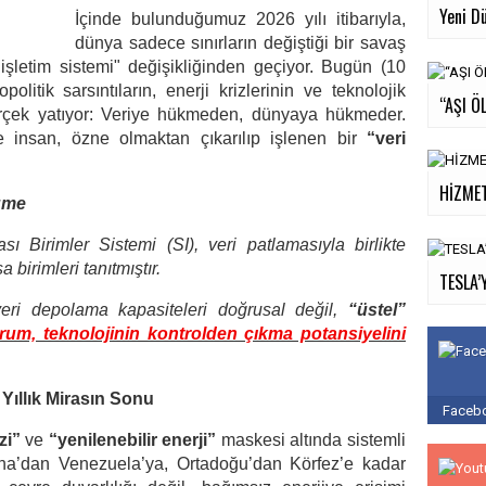
Yeni D
İçinde bulunduğumuz 2026 yılı itibarıyla,
dünya sadece sınırların değiştiği bir savaş
işletim sistemi" değişikliğinden geçiyor. Bugün (10
itik sarsıntıların, enerji krizlerinin ve teknolojik
“AŞI Ö
erçek yatıyor: Veriye hükmeden, dünyaya hükmeder.
insan, özne olmaktan çıkarılıp işlenen bir
“veri
HİZME
yüme
sı Birimler Sistemi (SI), veri patlamasıyla birlikte
 birimleri tanıtmıştır.
TESLA’
i depolama kapasiteleri doğrusal değil,
“üstel”
um, teknolojinin kontrolden çıkma potansiyelini
 Yıllık Mirasın Sonu
Facebo
izi”
ve
“yenilenebilir enerji”
maskesi altında sistemli
na’dan Venezuela’ya, Ortadoğu’dan Körfez’e kadar