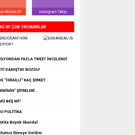
be Abone Ol
Instagram Takip
BU AY ÇOK OKUNANLAR
 ERDOĞAN'I KİM
EDİYOR?
 MİLYONDAN FAZLA TWEET İNCELENDİ
Yİ DANIŞTAY BOZDU!
E “İSRAİLLİ” KAÇ ŞİRKET...
MİNİN" ŞİFRELERİ...
MÜ BEŞ Mİ?
O POLİTİKA
A’da Büyük Skandal:
ahatsız Etmeye Geldim