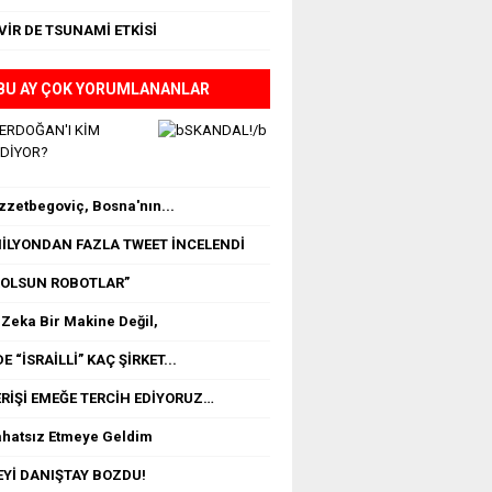
VİR DE TSUNAMİ ETKİSİ
BU AY ÇOK YORUMLANANLAR
 ERDOĞAN'I KİM
EDİYOR?
İzzetbegoviç, Bosna'nın...
 MİLYONDAN FAZLA TWEET İNCELENDİ
OLSUN ROBOTLAR”
Zeka Bir Makine Değil,
E “İSRAİLLİ” KAÇ ŞİRKET...
RİŞİ EMEĞE TERCİH EDİYORUZ…
ahatsız Etmeye Geldim
Yİ DANIŞTAY BOZDU!