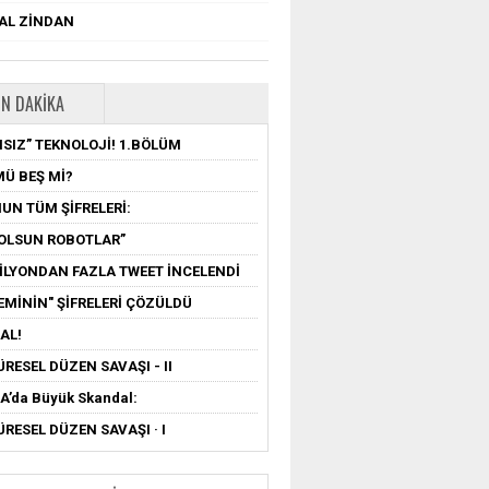
TAL ZİNDAN
N DAKIKA
SIZ” TEKNOLOJİ! 1.BÖLÜM
MÜ BEŞ Mİ?
UN TÜM ŞİFRELERİ:
OLSUN ROBOTLAR”
MİLYONDAN FAZLA TWEET İNCELENDİ
EMİNİN" ŞİFRELERİ ÇÖZÜLDÜ
AL!
ÜRESEL DÜZEN SAVAŞI - II
’da Büyük Skandal:
ÜRESEL DÜZEN SAVAŞI · I