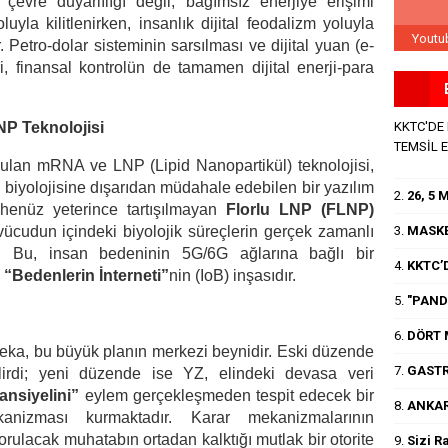
çevre duyarlılığı değil, bağımsız enerjiye erişimi
uyla kilitlenirken, insanlık dijital feodalizm yoluyla
Youtu
. Petro-dolar sisteminin sarsılması ve dijital yuan (e-
, finansal kontrolün de tamamen dijital enerji-para
KKTC'DE
NP Teknolojisi
TEMSİL 
ulan mRNA ve LNP (Lipid Nanopartikül) teknolojisi,
n biyolojisine dışarıdan müdahale edebilen bir yazılım
2.
26, 5
 henüz yeterince tartışılmayan
Florlu LNP (FLNP)
3.
MASKE
 vücudun içindeki biyolojik süreçlerin gerçek zamanlı
r. Bu, insan bedeninin 5G/6G ağlarına bağlı bir
4.
KKTC’D
i
“Bedenlerin İnterneti”
nin (IoB) inşasıdır.
5.
"PANDE
6.
DÖRT 
eka, bu büyük planın merkezi beynidir. Eski düzende
7.
GASTR
lirdi; yeni düzende ise YZ, elindeki devasa veri
ansiyelini”
eylem gerçekleşmeden tespit edecek bir
8.
ANKAR
nizması kurmaktadır. Karar mekanizmalarının
orulacak muhatabın ortadan kalktığı mutlak bir otorite
9.
Sizi R