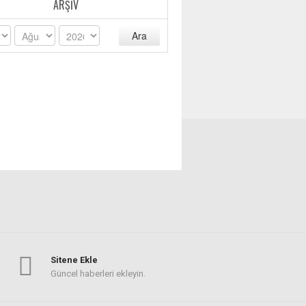
ARŞIV
Ara
Sitene Ekle
Güncel haberleri ekleyin.