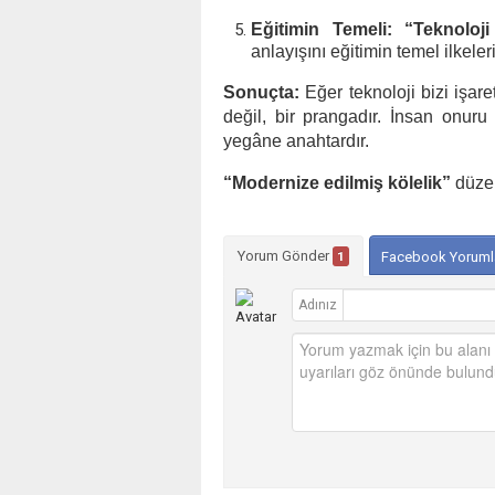
Eğitimin Temeli:
“Teknoloji
anlayışını eğitimin temel ilkeler
Sonuçta:
Eğer teknoloji bizi işaretl
değil, bir prangadır. İnsan onuru
yegâne anahtardır.
“Modernize edilmiş kölelik”
düzen
Yorum Gönder
1
Facebook Yoruml
Adınız