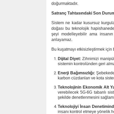
doğurmaktadır.
Satranç Tahtasındaki Son Durum
Sistem ne kadar kusursuz kurgul
doğası bu teknolojik hapishanede 
şeyi modelleyebilir ama insanın
anlayamaz.
Bu kuşatmayı etkisizleştirmek için 
Dijital Diyet:
Zihnimizi manipüla
sistemin kontrolünden geri alm
Enerji Bağımsızlığı:
Şebekeden 
karbon cüzdanları ve kota sistem
Teknolojinin Ekonomik Alt Y
verebilecek 5G-6G tabanlı sist
şekilde denetlenmesini sağlam
Teknolojiyi İnsan Denetimi
insanı kontrol etmeye yönelik h