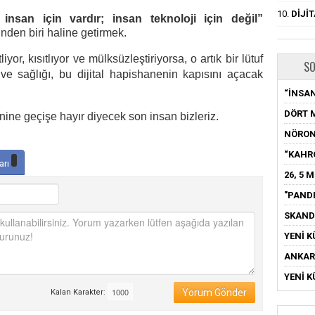
10.
DİJİ
 insan için vardır; insan teknoloji için değil”
inden biri haline getirmek.
iyor, kısıtlıyor ve mülksüzleştiriyorsa, o artık bir lütuf
SO
 ve sağlığı, bu dijital hapishanenin kapısını açacak
“İNSAN
DÖRT 
ine geçişe hayır diyecek son insan bizleriz.
NÖRON
“KAHR
arı
26, 5 
"PAND
SKAND
YENİ K
ANKARA
YENİ K
Yorum Gönder
Kalan Karakter: