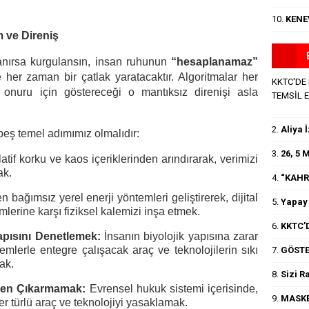
10.
KENE
 ve Direniş
anırsa kurgulansın, insan ruhunun
“hesaplanamaz”
her zaman bir çatlak yaratacaktır. Algoritmalar her
KKTC'DE
 onuru için göstereceği o mantıksız direnişi asla
TEMSİL 
2.
Aliya 
beş temel adımımız olmalıdır:
3.
26, 5
tif korku ve kaos içeriklerinden arındırarak, verimizi
ak.
4.
“KAHR
bağımsız yerel enerji yöntemleri geliştirerek, dijital
5.
Yapay 
lerine karşı fiziksel kalemizi inşa etmek.
6.
KKTC’D
apısını Denetlemek:
İnsanın biyolojik yapısına zarar
emlerle entegre çalışacak araç ve teknolojilerin sıkı
7.
GÖSTE
ak.
8.
Sizi R
nden Çıkarmamak:
Evrensel hukuk sistemi içerisinde,
9.
MASKE
er türlü araç ve teknolojiyi yasaklamak.