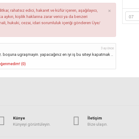
×
tkar, rahatsız edici, hakaret ve küfür içeren, aşağılayıcı,
ykırı, kişilik haklarına zarar verici ya da benzeri
mali, hukuki, cezai, idari sorumluluk içeriği gönderen Üye/
3 ay önce
az. boşuna ugraşmayin. yapacağınız en iyi iş bu siteyi kapatmak ..
ğenmedim! (
0
)
Künye
İletişim
Künyeyi görüntüleyin.
Bize ulaşın.