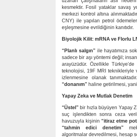
uzanan çatışmaların asıl nedeni 
kesmektir. Fosil yataklar savaş yol
merkezi kontrol altına alınmaktadır
CNY) ile yapılan petrol ödemeleri
eşleşmesine evrildiğinin kanıtıdır.
Biyolojik Kilit: mRNA ve Florlu L
“Planlı salgın”
ile hayatımıza sok
sadece bir aşı yöntemi değil; insa
arayüzüdür. Özellikle Türkiye'de
teknolojisi, 19F MRI teknikleriyle
izlenmesine olanak tanımaktadı
“donanım”
haline getirilmesi, yan
Yapay Zeka ve Mutlak Denetim
“Üstel”
bir hızla büyüyen Yapay Z
suç işlendikten sonra ceza veri
havuzuyla kişinin
“itiraz etme pot
“tahmin edici denetim”
meka
algoritmalar devredilmesi, hesap s