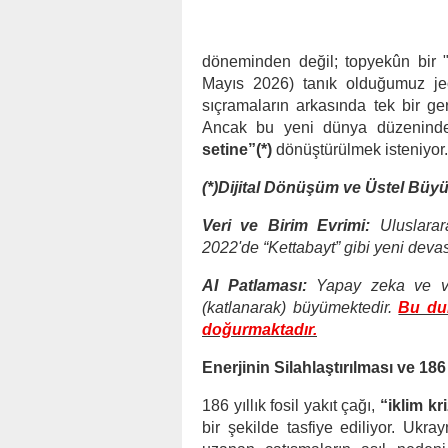
döneminden değil; topyekûn bir "
Mayıs 2026) tanık olduğumuz jeopol
sıçramaların arkasında tek bir g
Ancak bu yeni dünya düzeninde 
setine”(*)
dönüştürülmek isteniyor.
(*)Dijital Dönüşüm ve Üstel Bü
Veri ve Birim Evrimi:
Uluslarara
2022'de “Kettabayt” gibi yeni devasa
AI Patlaması:
Yapay zeka ve ver
(katlanarak) büyümektedir.
Bu dur
doğurmaktadır.
Enerjinin Silahlaştırılması ve 186
186 yıllık fosil yakıt çağı,
“iklim kr
bir şekilde tasfiye ediliyor.
Ukray