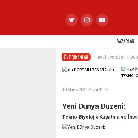
YAZARLAR
ÖNE ÇIKANLAR
Hayat eve sığar
Den
•
10 Mayıs 2026 Pazar 12:14
Yeni Dünya Düzeni:
Tekno-Biyolojik Kuşatma ve İnsa