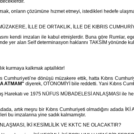
deceklerdir.
ursak, onların çözümüne hızmet etmeyi, istedikleri hedefe ula
E MÜZAKERE, İLLE DE ORTAKLIK, İLLE DE KIBRIS CUMHURİYETİ"
ını kendi imzaları ile kabul etmişlerdir. Buna göre Rumlar, eg
inde yer alan Self determinasyon haklarını TAKSİM yönünde kull
ık kurmaya kalkmak aptallıktır!
s Cumhuriyeti'ne dönüşü müzakere ettik, hatta Kıbrıs Cumhuriy
ZA ATMAM"
diyerek, OTONOMİYİ bile reddetti. Yani Kıbrıs Cum
rış Harekatı ve 1975 NÜFUS MÜBADELESİ ANLAŞMASI ile her ik
 adada, artık meşru bir Kıbrıs Cumhuriyeti olmadığını adada
leri bu imzalarına yine sadık kalmamıştır.
 ANLAŞMASI, İKİ KESİMLİLİK VE KKTC NE OLACAKTIR?