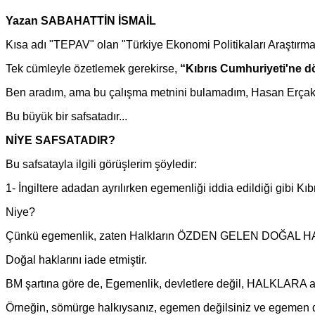
Yazan SABAHATTİN İSMAİL
Kısa adı "TEPAV" olan "Türkiye Ekonomi Politikaları Araştırma V
Tek cümleyle özetlemek gerekirse,
“Kıbrıs Cumhuriyeti'ne d
Ben aradım, ama bu çalışma metnini bulamadım, Hasan Erçakıc
Bu büyük bir safsatadır...
NİYE SAFSATADIR?
Bu safsatayla ilgili görüşlerim şöyledir:
1- İngiltere adadan ayrılırken egemenliği iddia edildiği gibi Kıbr
Niye?
Çünkü egemenlik, zaten Halkların ÖZDEN GELEN DOĞAL 
Doğal haklarını iade etmiştir.
BM şartına göre de, Egemenlik, devletlere değil, HALKLARA ait
Örneğin, sömürge halkıysanız, egemen değilsiniz ve egemen dev