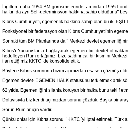
İngiltere daha 1954 BM görüşmelerinde, ardından 1955 Londra 
halkın da ayrı Self-determinsyon hakkına sahip olduğunu" beya
Kıbrıs Cumhuriyeti, egemenlik hakkına sahip olan bu iki 
Fonksiyonel bir federasyon olan Kıbrıs Cumhuriyeti'nin egeme
Sonraki tüm BM Planlarında da " Merkezi devlet egemenliği
Kıbrıs'ı Yunanistan'a bağlayarak egemen bir devlet ol
hedefleyen Rum ortağımız, bize saldırınca, bir kısmını Merke
ilan ettiğimiz KKTC 'de konsolide ettik.
Böylece Kıbrıs sorununu bizim açımızdan esasen çözmüş oldu
Egemen devlet- EGEMEN HALK statüsünü terk etmek artık sö
62 yıldır, Egemenliğini silahla koruyan bir halka bunu teklif etm
Dolayısıyla biz kendi açımızdan sorunu çözdük. Başka bir ara
Sorun Rumlar için vardır.
Çünkü onlar için Kıbrıs sorunu, "KKTC 'yi iptal ettirmek, Tür