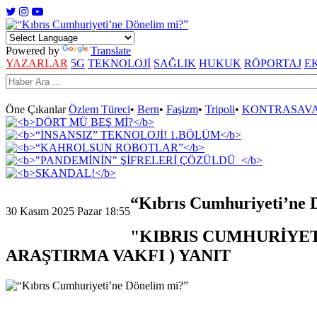
Powered by
Translate
YAZARLAR
5G
TEKNOLOJİ
SAĞLIK
HUKUK
RÖPORTAJ
E
Öne Çıkanlar
Özlem Türeci
•
Bern
•
Faşizm
•
Tripoli
•
KONTRASAV
“Kıbrıs Cumhuriyeti’ne 
30 Kasım 2025 Pazar 18:55
"KIBRIS CUMHURİYET
ARAŞTIRMA VAKFI ) YANIT