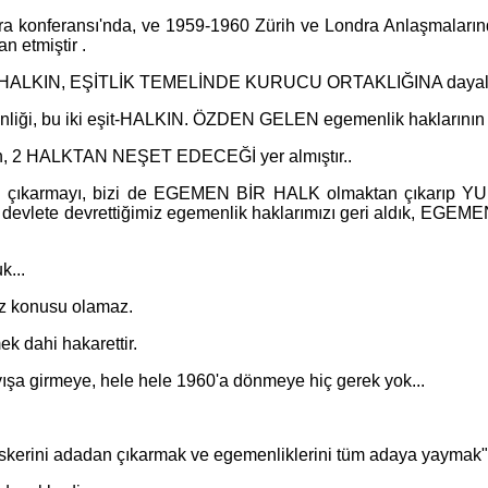
konferansı'nda, ve 1959-1960 Zürih ve Londra Anlaşmalarında, K
n etmiştir .
EŞİT HALKIN, EŞİTLİK TEMELİNDE KURUCU ORTAKLIĞINA dayalı 
nliği, bu iki eşit-HALKIN. ÖZDEN GELEN egemenlik haklarının b
nin, 2 HALKTAN NEŞET EDECEĞİ yer almıştır..
maktan çıkarmayı, bizi de EGEMEN BİR HALK olmaktan çı
zi devlete devrettiğimiz egemenlik haklarımızı geri aldık, EGEM
k...
z konusu olamaz.
ek dahi hakarettir.
yışa girmeye, hele hele 1960'a dönmeye hiç gerek yok...
k askerini adadan çıkarmak ve egemenliklerini tüm adaya yaymak