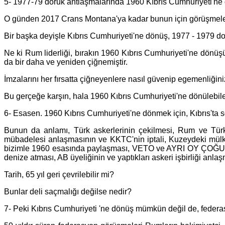
5- 1977-79 doruk antlaşmalarında 1960 Kıbrıs Cumhuriyeti'
O günden 2017 Crans Montana'ya kadar bunun için görüşmeler
Bir başka deyişle Kıbrıs Cumhuriyeti'ne dönüş, 1977 - 1979 doru
Ne ki Rum liderliği, bırakın 1960 Kıbrıs Cumhuriyeti'ne dönüşü,
da bir daha ve yeniden çiğnemiştir.
İmzalarını her fırsatta çiğneyenlere nasıl güvenip egemenliği
Bu gerçeğe karşın, hala 1960 Kıbrıs Cumhuriyeti'ne dönülebile
6- Esasen. 1960 Kıbrıs Cumhuriyeti'ne dönmek için, Kıbrıs'ta
Bunun da anlamı, Türk askerlerinin çekilmesi, Rum ve Türk 
mübadelesi anlaşmasının ve KKTC'nin iptali, Kuzeydeki mülki
bizimle 1960 esasında paylaşması, VETO ve AYRI OY ÇOĞUNLU
denize atması, AB üyeliğinin ve yaptıkları askeri işbirliği anl
Tarih, 65 yıl geri çevrilebilir mi?
Bunlar deli saçmalığı değilse nedir?
7- Peki Kıbrıs Cumhuriyeti 'ne dönüş mümkün değil de, fed