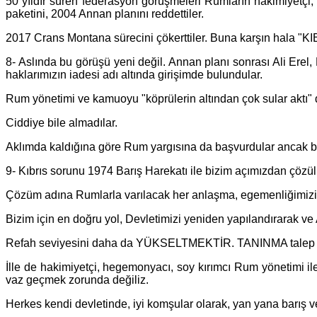
50 yıldır süren federasyon görüşmeleri Rumların hakimiyetçi,
paketini, 2004 Annan planını reddettiler.
2017 Crans Montana sürecini çökerttiler. Buna karşın hala "
8- Aslında bu görüşü yeni değil. Annan planı sonrası Ali Erel,
haklarımızın iadesi adı altında girişimde bulundular.
Rum yönetimi ve kamuoyu "köprülerin altından çok sular aktı" di
Ciddiye bile almadılar.
Aklımda kaldığına göre Rum yargısına da başvurdular ancak başv
9- Kıbrıs sorunu 1974 Barış Harekatı ile bizim açımızdan çözü
Çözüm adına Rumlarla varılacak her anlaşma, egemenliğimizin
Bizim için en doğru yol, Devletimizi yeniden yapılandırarak v
Refah seviyesini daha da YÜKSELTMEKTİR. TANINMA talep e
İlle de hakimiyetçi, hegemonyacı, soy kırımcı Rum yönetimi ile
vaz geçmek zorunda değiliz.
Herkes kendi devletinde, iyi komşular olarak, yan yana barış ve 