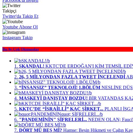
Facebook'ta Beğen
Takipçi
Twitter'da Takip Et
Youtube Abone Ol
Instagram Takip
Bu Ay Çok Okunanlar
1.
SKANDAL!
KKTC'DE ERDOĞAN'I KİM TEMSİL ED
2.
26, 5 MİLYONDAN FAZLA TWEET İNCELENDİ
ABD
3.
“İNSANSIZ” TEKNOLOJİ! 1.BÖLÜM
NESLİNE DÜŞM
4.
MASKEYİ DANIŞTAY BOZDU!
BİR VATANDAŞ KA
5.
KKTC’DE “İSRAİLLİ” KAÇ ŞİRKET...
PLANLI İŞG
6.
"PANDEMİNİN" ŞİFRELERİ...
NEDEN OLAN; Fauci'n
7.
DÖRT MÜ BEŞ Mİ?
Hamse: Beşin Hikmeti ve Çağın Kay