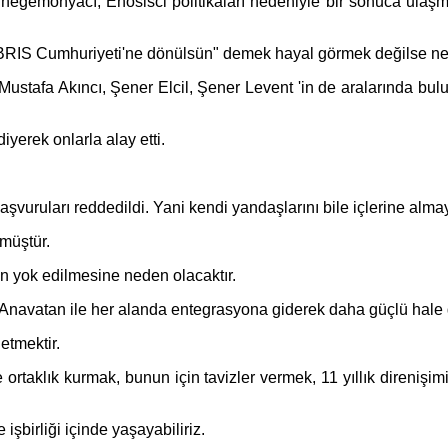
 hegemonyacı, Enosisci politikaları nedeniyle bir sonuca ulaş
KIBRIS Cumhuriyeti'ne dönülsün" demek hayal görmek değilse ne
 Mustafa Akıncı, Şener Elcil, Şener Levent 'in de aralarında bul
yerek onlarla alay etti.
uruları reddedildi. Yani kendi yandaşlarını bile içlerine almayı
lmüştür.
 yok edilmesine neden olacaktır.
e Anavatan ile her alanda entegrasyona giderek daha güçlü hale 
tmektir.
 ortaklık kurmak, bunun için tavizler vermek, 11 yıllık direnişi
işbirliği içinde yaşayabiliriz.