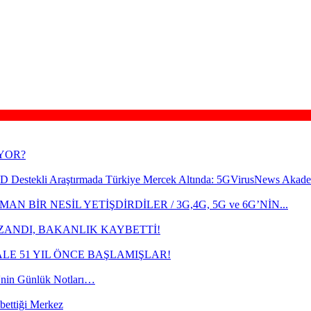
İYOR?
 Destekli Araştırmada Türkiye Mercek Altında: 5GVirusNews Akade
AN BİR NESİL YETİŞDİRDİLER / 3G,4G, 5G ve 6G’NİN...
ZANDI, BAKANLIK KAYBETTİ!
ALE 51 YIL ÖNCE BAŞLAMIŞLAR!
in Günlük Notları…
bettiği Merkez