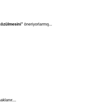
çözülmesini”
öneriyorlarmış...
klanır....