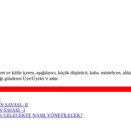
aret ve küfür içeren, aşağılayıcı, küçük düşürücü, kaba, müstehcen, ahlaka
iği gönderen Üye/Üyeler’e aittir.
:
 SAVAŞI - II
SAVAŞI · I
K GELECEKTE NASIL YÖNETİLECEK?