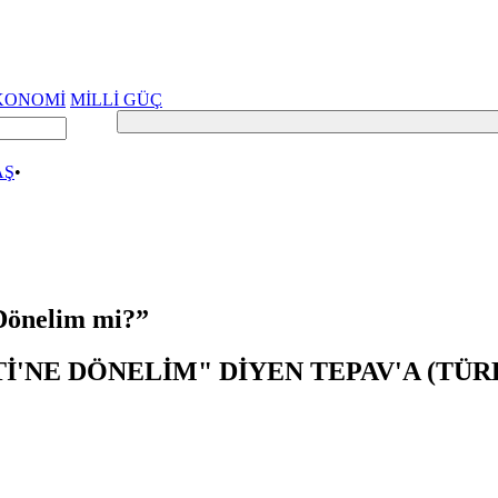
KONOMİ
MİLLİ GÜÇ
AŞ
•
Dönelim mi?”
İ'NE DÖNELİM" DİYEN TEPAV'A (TÜ