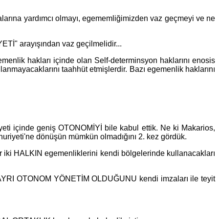
şmalarına yardımcı olmayı, egememliğimizden vaz geçmeyi ve ne
 arayışından vaz geçilmelidir...
emenlik hakları içinde olan Self-determinsyon haklarını enosis
anmayacaklarını taahhüt etmişlerdir. Bazı egemenlik haklarını
eti içinde geniş OTONOMİYİ bile kabul ettik. Ne ki Makarios,
huriyeti'ne dönüşün mümkün olmadığını 2. kez gördük.
i HALKIN egemenliklerini kendi bölgelerinde kullanacakları
 İKİ AYRI OTONOM YÖNETİM OLDUĞUNU kendi imzaları ile teyit