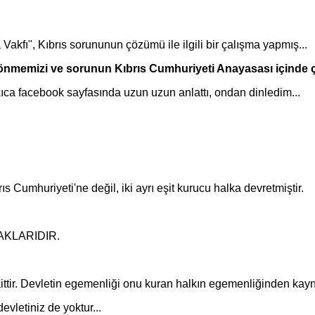
akfı", Kıbrıs sorununun çözümü ile ilgili bir çalışma yapmış...
önmemizi ve sorunun Kıbrıs Cumhuriyeti Anayasası içinde 
a facebook sayfasında uzun uzun anlattı, ondan dinledim...
ıs Cumhuriyeti'ne değil, iki ayrı eşit kurucu halka devretmiştir.
HAKLARIDIR.
tir. Devletin egemenliği onu kuran halkın egemenliğinden kayna
letiniz de yoktur...