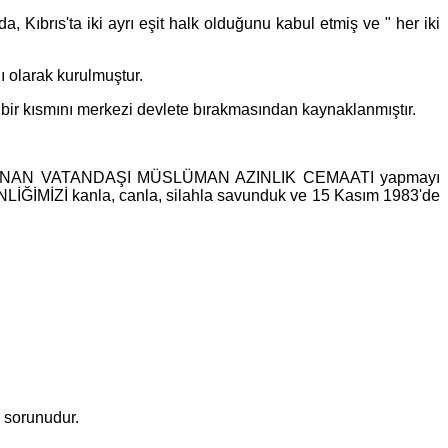
ıbrıs'ta iki ayrı eşit halk olduğunu kabul etmiş ve " her iki
olarak kurulmuştur.
ir kısmını merkezi devlete bırakmasından kaynaklanmıştır.
karıp YUNAN VATANDAŞI MÜSLÜMAN AZINLIK CEMAATI yapmayı
ENLİĞİMİZİ kanla, canla, silahla savunduk ve 15 Kasım 1983'de
" sorunudur.