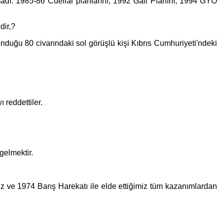
madı. 1985-86 Cuellar planlarını, 1992 Gali Planını, 1994 GYÖ
dir,?
unduğu 80 civarındaki sol görüşlü kişi Kıbrıs Cumhuriyeti'ndeki
 reddettiler.
gelmektir.
miz ve 1974 Barış Harekatı ile elde ettiğimiz tüm kazanımlardan