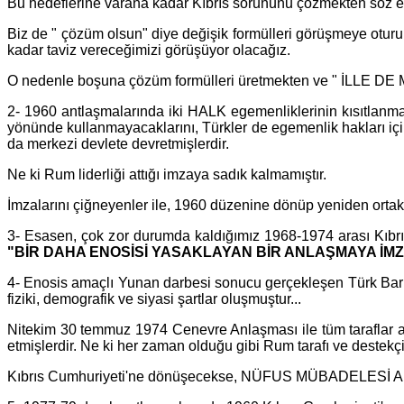
Bu hedeflerine varana kadar Kıbrıs sorununu çözmekten söz e
Biz de " çözüm olsun" diye değişik formülleri görüşmeye otur
kadar taviz vereceğimizi görüşüyor olacağız.
O nedenle boşuna çözüm formülleri üretmekten ve " İLLE D
2- 1960 antlaşmalarında iki HALK egemenliklerinin kısıtlanmas
yönünde kullanmayacaklarını, Türkler de egemenlik hakları iç
da merkezi devlete devretmişlerdir.
Ne ki Rum liderliği attığı imzaya sadık kalmamıştır.
İmzalarını çiğneyenler ile, 1960 düzenine dönüp yeniden ortakl
3- Esasen, çok zor durumda kaldığımız 1968-1974 arası Kıbrı
"BİR DAHA ENOSİSİ YASAKLAYAN BİR ANLAŞMAYA İM
4- Enosis amaçlı Yunan darbesi sonucu gerçekleşen Türk Ba
fiziki, demografik ve siyasi şartlar oluşmuştur...
Nitekim 30 temmuz 1974 Cenevre Anlaşması ile tüm taraflar
etmişlerdir. Ne ki her zaman olduğu gibi Rum tarafı ve destekçi
Kıbrıs Cumhuriyeti'ne dönüşecekse, NÜFUS MÜBADELESİ