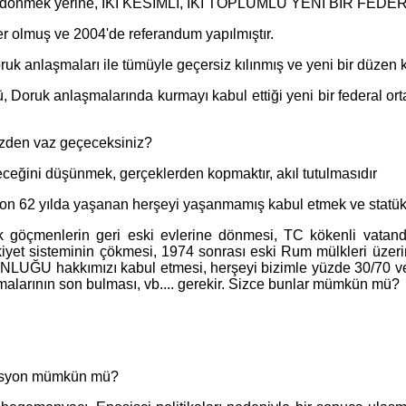
ne dönmek yerine, İKİ KESİMLİ, İKİ TOPLUMLU YENİ BİR FEDER
 olmuş ve 2004'de referandum yapılmıştır.
k anlaşmaları ile tümüyle geçersiz kılınmış ve yeni bir düzen ku
 Doruk anlaşmalarında kurmayı kabul ettiği yeni bir federal orta
nizden vaz geçeceksiniz?
ceğini düşünmek, gerçeklerden kopmaktır, akıl tutulmasıdır
 son 62 yılda yaşanan herşeyi yaşanmamış kabul etmek ve statük
göçmenlerin geri eski evlerine dönmesi, TC kökenli vatandaş
yet sisteminin çökmesi, 1974 sonrası eski Rum mülkleri üzerind
ĞU hakkımızı kabul etmesi, herşeyi bizimle yüzde 30/70 ve 
aşmalarının son bulması, vb.... gerekir. Sizce bunlar mümkün mü?
erasyon mümkün mü?