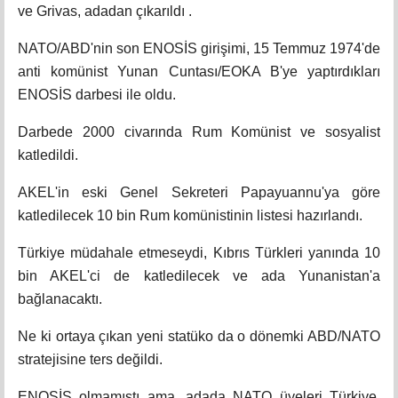
ve Grivas, adadan çıkarıldı .
NATO/ABD'nin son ENOSİS girişimi, 15 Temmuz 1974'de
anti komünist Yunan Cuntası/EOKA B'ye yaptırdıkları
ENOSİS darbesi ile oldu.
Darbede 2000 civarında Rum Komünist ve sosyalist
katledildi.
AKEL'in eski Genel Sekreteri Papayuannu'ya göre
katledilecek 10 bin Rum komünistinin listesi hazırlandı.
Türkiye müdahale etmeseydi, Kıbrıs Türkleri yanında 10
bin AKEL'ci de katledilecek ve ada Yunanistan'a
bağlanacaktı.
Ne ki ortaya çıkan yeni statüko da o dönemki ABD/NATO
stratejisine ters değildi.
ENOSİS olmamıştı ama, adada NATO üyeleri Türkiye,