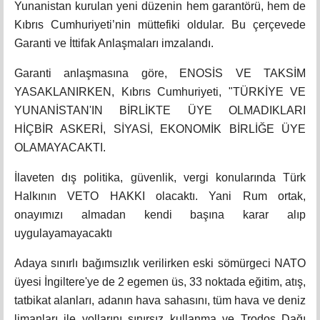
Yunanistan kurulan yeni düzenin hem garantörü, hem de
Kıbrıs Cumhuriyeti’nin müttefiki oldular. Bu çerçevede
Garanti ve İttifak Anlaşmaları imzalandı.
Garanti anlaşmasına göre, ENOSİS VE TAKSİM
YASAKLANIRKEN, Kıbrıs Cumhuriyeti, "TÜRKİYE VE
YUNANİSTAN'IN BİRLİKTE ÜYE OLMADIKLARI
HİÇBİR ASKERİ, SİYASİ, EKONOMİK BİRLİĞE ÜYE
OLAMAYACAKTI.
İlaveten dış politika, güvenlik, vergi konularında Türk
Halkının VETO HAKKI olacaktı. Yani Rum ortak,
onayımızı almadan kendi başına karar alıp
uygulayamayacaktı
Adaya sınırlı bağımsızlık verilirken eski sömürgeci NATO
üyesi İngiltere'ye de 2 egemen üs, 33 noktada eğitim, atış,
tatbikat alanları, adanın hava sahasını, tüm hava ve deniz
limanları ile yollarını sınırsız kullanma ve Trodos Dağı