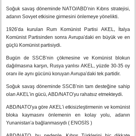
Soğuk savaş döneminde NATO/ABD'nin Kıbrıs stratejisi,
adanın Sovyet etkisine girmesini önlemeye yönelikti.
1926'da kurulan Rum Komünist Partisi AKEL, İtalya
Komünist Partisinden sonra Avrupa'daki en büyük ve en
güçlü Komünist partisiydi.
Bugün de SSCB'nin çökmesine ve Komünist blokun
dağılmasına karşın, Rusya yanlısı AKEL, yüzde 30-35 oy
oranı ile aynı gücünü koruyan Avrupa'daki tek partidir.
Soğuk savaş döneminde SSCB'nin tam desteğine sahip
olan AKEL'in gücü, ABD/NATO'yu rahatsız etmekteydi.
ABD/NATO'ya göre AKEL'i etkisizleştirmenin ve komünist
bloka kaymasını önlemenin en kolay yolu, adanın
Yunanistan'a bağlanmasıydı ( ENOSİS )
ABD/NATO, bu nedenle, Kıbrıs Türklerini hiç dikkate