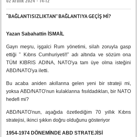
02 Aralık 2024 - 14:12
“BAĞLANTISIZLIKTAN” BAĞLANTIYA GEÇİŞ Mİ?
Yazan Sabahattin İSMAİL
Gayrı meşru, işgalci Rum yönetimi, silah zoruyla gasp
ettiği " Kıbrıs Cumhuriyeti!!" adı altında ve sözüm ona
TÜM KIBRIS ADINA, NATO'ya tam üye olma isteğini
ABD/NATO'ya iletti.
Bu acaba aniden akıllarına gelen yeni bir strateji mi,
yoksa ABD/NATO'nun kulaklarına fısıldadıkları, bir NATO
hedefi mi?
ABD/NATO'nun, aşağıda özetlediğim 70 yıllık Kıbrıs
stratejisi, ikinci şıkkın doğru olduğunu gösteriyor
1954-1974 DÖNEMİNDE ABD STRATEJİSİ