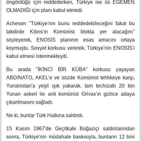
öngördüğü için reddederken, Türkiye ise üs EGEMEN
OLMADIĞI için planı kabul etmedi.
Acheson "Türkiye'nin bunu reddedebileceğini fakat bu
takdirde Kıbrıs'ın Komünist blokta yer alacağını"
söyleyerek, ENOSİS planının esas amacını ortaya
koymuştu. Sovyet korkusu vererek, Türkiye'nin ENOSİS'i
kabul etmesi istenmekteydi.
Bu arada "İKİNCİ BİR KÜBA" korkusu yaşayan
ABD/NATO, AKEL'e ve sözde Komünist tehlikeye karşı,
Yunanistan'a yeşil ışık yakarak, tam techizatlı 20 bin
Yunan askeri ile anti komünist Grivas'ın gizlice adaya
çıkarılmasını sağladı.
Ne ki, bunlar Türk Halkına saldırdı.
15 Kasım 1967'de Geçitkale Boğaziçi saldırılarından
sonra, Türkiye'nin müdahale baskısıyla, bunların 12 bini