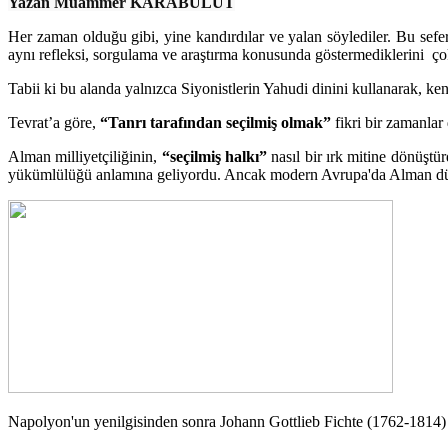
Yazan Muammer KARABULUT
Her zaman olduğu gibi, yine kandırdılar ve yalan söylediler. Bu sefer 
aynı refleksi, sorgulama ve araştırma konusunda göstermediklerini çok 
Tabii ki bu alanda yalnızca Siyonistlerin Yahudi dinini kullanarak, ken
Tevrat’a göre,
“Tanrı tarafından seçilmiş olmak”
fikri bir zamanlar
Alman milliyetçiliğinin,
“seçilmiş halkı”
nasıl bir ırk mitine dönüştürd
yükümlülüğü anlamına geliyordu. Ancak modern Avrupa'da Alman düşü
Napolyon'un yenilgisinden sonra Johann Gottlieb Fichte (1762-1814) ve