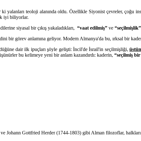
ki yalanları teoloji alanında oldu. Özellikle Siyonist çevreler, çoğu ins
iyi biliyorlar.
dilerine siyasal bir çıkış yakaladıkları,
“vaat edilmiş”
ve
“seçilmişlik”
 dini bir görev anlamına geliyor. Modern Almanya'da bu, ırksal bir kader 
üğüne dair ilk ipuçları şöyle gelişti: İncil'de İsrail'in seçilmişliği,
üstün
nürler bu kelimeye yeni bir anlam kazandırdı: kaderin,
“seçilmiş bir
 Johann Gottfried Herder (1744-1803) gibi Alman filozoflar, halkları iç