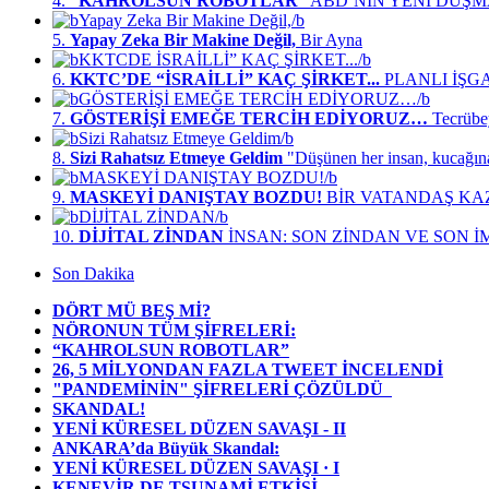
4.
“KAHROLSUN ROBOTLAR”
ABD’NİN YENİ DÜŞM
5.
Yapay Zeka Bir Makine Değil,
Bir Ayna
6.
KKTC’DE “İSRAİLLİ” KAÇ ŞİRKET...
PLANLI İŞG
7.
GÖSTERİŞİ EMEĞE TERCİH EDİYORUZ…
Tecrübe
8.
Sizi Rahatsız Etmeye Geldim
"Düşünen her insan, kucağın
9.
MASKEYİ DANIŞTAY BOZDU!
BİR VATANDAŞ KA
10.
DİJİTAL ZİNDAN
İNSAN: SON ZİNDAN VE SON 
Son Dakika
DÖRT MÜ BEŞ Mİ?
NÖRONUN TÜM ŞİFRELERİ:
“KAHROLSUN ROBOTLAR”
26, 5 MİLYONDAN FAZLA TWEET İNCELENDİ
"PANDEMİNİN" ŞİFRELERİ ÇÖZÜLDÜ
SKANDAL!
YENİ KÜRESEL DÜZEN SAVAŞI - II
ANKARA’da Büyük Skandal:
YENİ KÜRESEL DÜZEN SAVAŞI · I
KENEVİR DE TSUNAMİ ETKİSİ