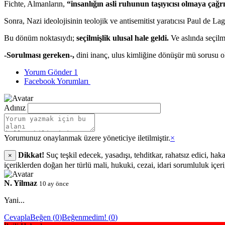
Fichte, Almanların,
“insanlığın asli ruhunun taşıyıcısı olmaya çağrı
Sonra, Nazi ideolojisinin teolojik ve antisemitist yaratıcısı Paul de L
Bu dönüm noktasıydı;
seçilmişlik ulusal hale geldi.
Ve aslında seçilmi
-Sorulması gereken-,
dini inanç, ulus kimliğine dönüşür mü sorusu 
Yorum Gönder
1
Facebook Yorumları
Adınız
Yorumunuz onaylanmak üzere yöneticiye iletilmiştir.
×
Dikkat!
Suç teşkil edecek, yasadışı, tehditkar, rahatsız edici, hak
×
içeriklerden doğan her türlü mali, hukuki, cezai, idari sorumluluk içer
N. Yilmaz
10 ay önce
Yani...
Cevapla
Beğen (
0
)
Beğenmedim! (
0
)