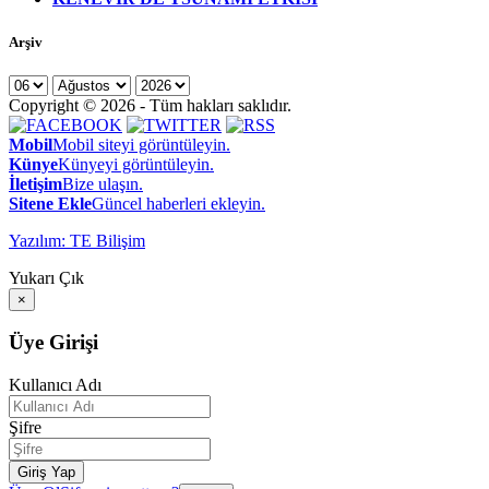
Arşiv
Copyright © 2026 - Tüm hakları saklıdır.
Mobil
Mobil siteyi görüntüleyin.
Künye
Künyeyi görüntüleyin.
İletişim
Bize ulaşın.
Sitene Ekle
Güncel haberleri ekleyin.
Yazılım: TE Bilişim
Yukarı Çık
×
Üye Girişi
Kullanıcı Adı
Şifre
Giriş Yap