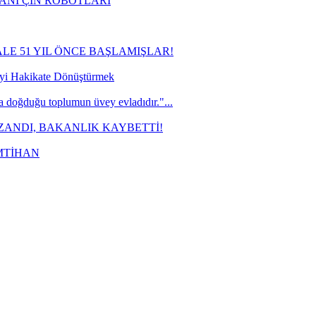
ANI ÇİN ROBOTLARI
ALE 51 YIL ÖNCE BAŞLAMIŞLAR!
yi Hakikate Dönüştürmek
a doğduğu toplumun üvey evladıdır."...
ZANDI, BAKANLIK KAYBETTİ!
İMTİHAN