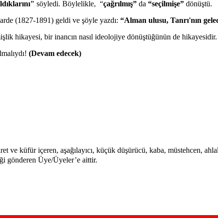
ldıklarını"
söyledi. Böylelikle, “
çağrılmış”
da
“seçilmişe”
dönüştü.
agarde (1827-1891) geldi ve şöyle yazdı:
“Alman ulusu, Tanrı'nın gelec
şlik hikayesi, bir inancın nasıl ideolojiye dönüştüğünün de hikayesidir.
olmalıydı!
(Devam edecek)
aret ve küfür içeren, aşağılayıcı, küçük düşürücü, kaba, müstehcen, ahlaka
iği gönderen Üye/Üyeler’e aittir.