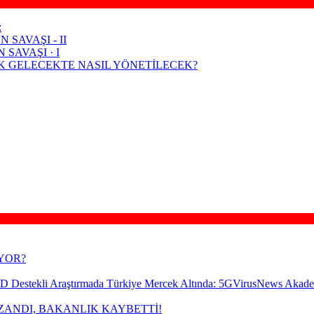
:
 SAVAŞI - II
SAVAŞI · I
K GELECEKTE NASIL YÖNETİLECEK?
İYOR?
 Destekli Araştırmada Türkiye Mercek Altında: 5GVirusNews Akade
ZANDI, BAKANLIK KAYBETTİ!