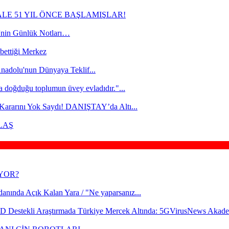
ALE 51 YIL ÖNCE BAŞLAMIŞLAR!
in Günlük Notları…
bettiği Merkez
nadolu'nun Dünyaya Teklif...
a doğduğu toplumun üvey evladıdır."...
 Kararını Yok Saydı! DANIŞTAY’da Altı...
ULAŞ
İYOR?
cdanında Açık Kalan Yara / "Ne yaparsanız...
 Destekli Araştırmada Türkiye Mercek Altında: 5GVirusNews Akade