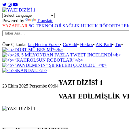
Powered by
Translate
YAZARLAR
5G
TEKNOLOJİ
SAĞLIK
HUKUK
RÖPORTAJ
E
Öne Çıkanlar
Ian Hector Frazer
•
CoVidd
•
Herkes
•
AK Parti
•
Tıp
•
YAZI DİZİSİ 1
23 Ekim 2025 Perşembe 09:04
VAAT EDİLMİŞLİK V