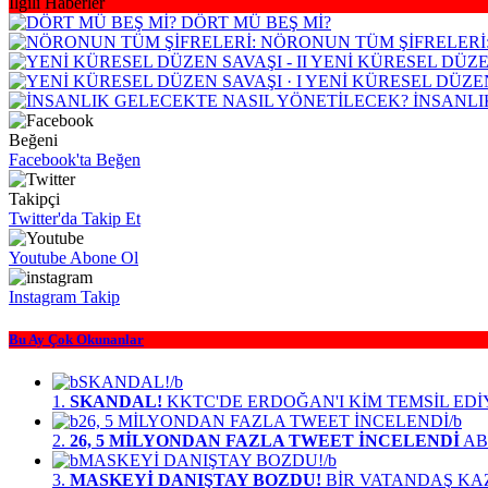
İlgili Haberler
DÖRT MÜ BEŞ Mİ?
NÖRONUN TÜM ŞİFRELERİ
YENİ KÜRESEL DÜZEN
YENİ KÜRESEL DÜZEN 
İNSANLI
Beğeni
Facebook'ta Beğen
Takipçi
Twitter'da Takip Et
Youtube Abone Ol
Instagram Takip
Bu Ay Çok Okunanlar
1.
SKANDAL!
KKTC'DE ERDOĞAN'I KİM TEMSİL ED
2.
26, 5 MİLYONDAN FAZLA TWEET İNCELENDİ
ABD
3.
MASKEYİ DANIŞTAY BOZDU!
BİR VATANDAŞ KA