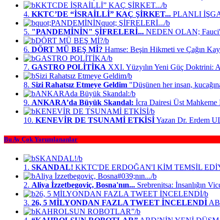
4.
KKTC’DE “İSRAİLLİ” KAÇ ŞİRKET...
PLANLI İŞG
5.
"PANDEMİNİN" ŞİFRELERİ...
NEDEN OLAN; Fauci'n
6.
DÖRT MÜ BEŞ Mİ?
Hamse: Beşin Hikmeti ve Çağın Kay
7.
GASTRO POLİTİKA
XXI. Yüzyılın Yeni Güç Doktrini: A
8.
Sizi Rahatsız Etmeye Geldim
"Düşünen her insan, kucağın
9.
ANKARA’da Büyük Skandal:
İcra Dairesi Üst Mahkeme
10.
KENEVİR DE TSUNAMİ ETKİSİ
Yazan Dr. Erdem 
Bu Ay Çok Yorumlananlar
1.
SKANDAL!
KKTC'DE ERDOĞAN'I KİM TEMSİL ED
2.
Aliya İzzetbegoviç, Bosna'nın...
Srebrenitsa: İnsanlığın Vi
3.
26, 5 MİLYONDAN FAZLA TWEET İNCELENDİ
ABD