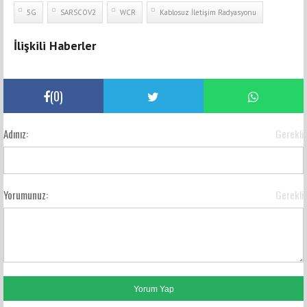
5G
SARSCOV2
WCR
Kablosuz İletişim Radyasyonu
İlişkili Haberler
(
0
)
Adınız:
Gerekli
Yorumunuz:
Gerekli