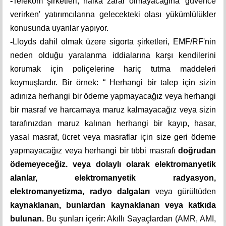
-
Telekom şirketleri, halka zarar olmayacağına 'güvence
verirken' yatırımcılarına gelecekteki olası yükümlülükler
konusunda uyarılar yapıyor.
-
Lloyds dahil olmak üzere sigorta şirketleri, EMF/RF'nin
neden olduğu yaralanma iddialarına karşı kendilerini
korumak için poliçelerine hariç tutma maddeleri
koymuşlardır. Bir örnek: “ Herhangi bir talep için sizin
adınıza herhangi bir ödeme yapmayacağız veya herhangi
bir masraf ve harcamaya maruz kalmayacağız veya sizin
tarafınızdan maruz kalınan herhangi bir kayıp, hasar,
yasal masraf, ücret veya masraflar için size geri ödeme
yapmayacağız veya herhangi bir tıbbi masrafı
doğrudan
ödemeyeceğiz. veya dolaylı olarak elektromanyetik
alanlar, elektromanyetik radyasyon,
elektromanyetizma, radyo dalgaları
veya gürültüden
kaynaklanan, bunlardan kaynaklanan veya katkıda
bulunan.
Bu şunları içerir: Akıllı Sayaçlardan (AMR, AMI,