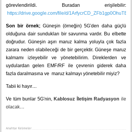
görevlendirildi. Buradan erişilebilir:
https://drive.google.com/file/d/1ArfycrCD_ZFb1gp0OhuTB
Son bir örnek;
Güneşin (örneğin) 5G'den daha güçlü
olduğuna dair sundukları bir savunma vardır. Bu elbette
doğrudur. Güneşin aşırı maruz kalma yoluyla çok fazla
zarara neden olabileceği de bir gerçektir. Güneşe maruz
kalmamı izleyebilir ve yönetebilirim. Direklerden ve
uydulardan gelen EMF/RF ile çevrenin giderek daha
fazla daralmasına ve maruz kalmayı yönetebilir miyiz?
Tabii ki hayır…
Ve tüm bunlar 5G'nin,
Kablosuz İletişim Radyasyon
ile
olacak…
Anahtar Kelimeler