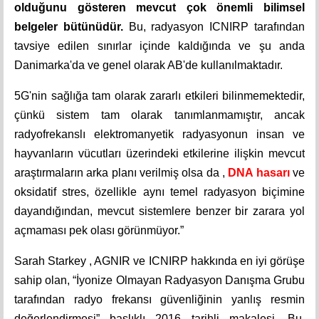
olduğunu gösteren mevcut çok önemli bilimsel
belgeler bütünüdür.
Bu, radyasyon ICNIRP tarafından
tavsiye edilen sınırlar içinde kaldığında ve şu anda
Danimarka'da ve genel olarak AB'de kullanılmaktadır.
5G'nin sağlığa tam olarak zararlı etkileri bilinmemektedir,
çünkü sistem tam olarak tanımlanmamıştır, ancak
radyofrekanslı elektromanyetik radyasyonun insan ve
hayvanların vücutları üzerindeki etkilerine ilişkin mevcut
araştırmaların arka planı verilmiş olsa da ,
DNA hasarı
ve
oksidatif stres, özellikle aynı temel radyasyon biçimine
dayandığından, mevcut sistemlere benzer bir zarara yol
açmaması pek olası görünmüyor.”
Sarah Starkey , AGNIR ve ICNIRP hakkında en iyi görüşe
sahip olan,
“İyonize Olmayan Radyasyon Danışma Grubu
tarafından radyo frekansı güvenliğinin yanlış resmin
değerlendirmesi” başlıklı 2016 tarihli makalesi. Bu,