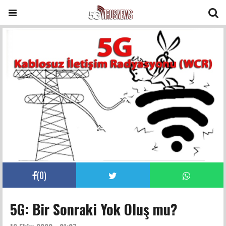
(
0
)
5G: Bir Sonraki Yok Oluş mu?