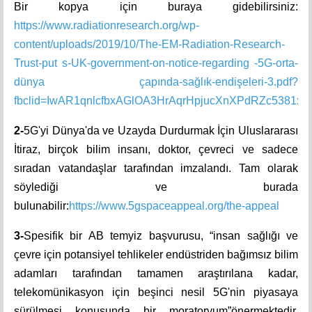
Bir kopya için buraya gidebilirsiniz:
https://www.radiationresearch.org/wp-
content/uploads/2019/10/The-EM-Radiation-Research-
Trust-put s-UK-government-on-notice-regarding -5G-orta-
dünya çapında-sağlık-endişeleri-3.pdf?
fbclid=IwAR1qnlcfbxAGlOA3HrAqrHpjucXnXPdRZc5381
2-
5G'yi Dünya'da ve Uzayda Durdurmak İçin Uluslararası
İtiraz, birçok bilim insanı, doktor, çevreci ve sadece
sıradan vatandaşlar tarafından imzalandı. Tam olarak
söylediği ve burada
bulunabilir:
https://www.5gspaceappeal.org/the-appeal
3-
Spesifik bir AB temyiz başvurusu, “insan sağlığı ve
çevre için potansiyel tehlikeler endüstriden bağımsız bilim
adamları tarafından tamamen araştırılana kadar,
telekomünikasyon için beşinci nesil 5G'nin piyasaya
sürülmesi konusunda bir moratoryum”önermektedir.