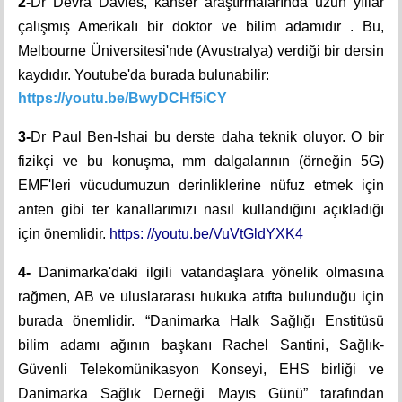
2-
Dr Devra Davies, kanser araştırmalarında uzun yıllar
çalışmış Amerikalı bir doktor ve bilim adamıdır . Bu,
Melbourne Üniversitesi'nde (Avustralya) verdiği bir dersin
kaydıdır. Youtube'da burada bulunabilir:
https://youtu.be/BwyDCHf5iCY
3-
Dr Paul Ben-Ishai bu derste daha teknik oluyor. O bir
fizikçi ve bu konuşma, mm dalgalarının (örneğin 5G)
EMF'leri vücudumuzun derinliklerine nüfuz etmek için
anten gibi ter kanallarımızı nasıl kullandığını açıkladığı
için önemlidir.
https: //youtu.be/VuVtGldYXK4
4-
Danimarka'daki ilgili vatandaşlara yönelik olmasına
rağmen, AB ve uluslararası hukuka atıfta bulunduğu için
burada önemlidir. “Danimarka Halk Sağlığı Enstitüsü
bilim adamı ağının başkanı Rachel Santini, Sağlık-
Güvenli Telekomünikasyon Konseyi, EHS birliği ve
Danimarka Sağlık Derneği Mayıs Günü” tarafından