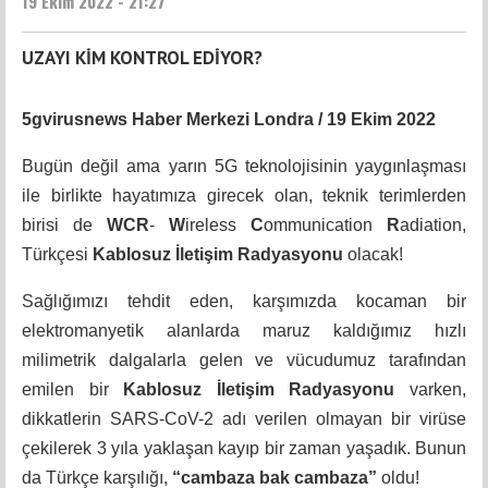
19 Ekim 2022 - 21:27
UZAYI KİM KONTROL EDİYOR?
5gvirusnews Haber Merkezi Londra / 19 Ekim 2022
Bugün değil ama yarın 5G teknolojisinin yaygınlaşması
ile birlikte hayatımıza girecek olan, teknik terimlerden
birisi de
WCR
-
W
ireless
C
ommunication
R
adiation,
Türkçesi
Kablosuz İletişim Radyasyonu
olacak!
Sağlığımızı tehdit eden, karşımızda kocaman bir
elektromanyetik alanlarda maruz kaldığımız hızlı
milimetrik dalgalarla gelen ve vücudumuz tarafından
emilen bir
Kablosuz İletişim Radyasyonu
varken,
dikkatlerin SARS-CoV-2 adı verilen olmayan bir virüse
çekilerek 3 yıla yaklaşan kayıp bir zaman yaşadık. Bunun
da Türkçe karşılığı,
“cambaza bak cambaza”
oldu!