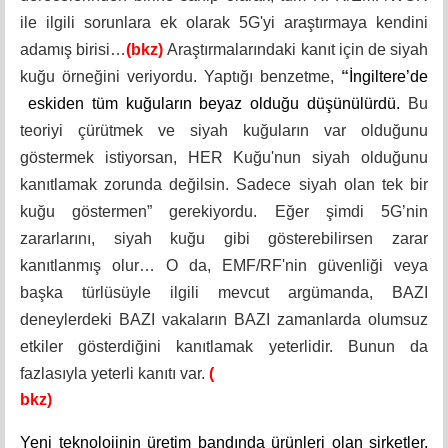
ile ilgili sorunlara ek olarak 5G'yi araştırmaya kendini
adamış birisi…
(bkz)
Araştırmalarındaki kanıt için de siyah
kuğu örneğini veriyordu. Yaptığı benzetme,
“
İngiltere’de
eskiden tüm kuğuların beyaz olduğu düşünülürdü.
Bu
teoriyi çürütmek ve siyah kuğuların var olduğunu
göstermek istiyorsan, HER Kuğu'nun siyah olduğunu
kanıtlamak zorunda değilsin. Sadece siyah olan tek bir
kuğu göstermen” gerekiyordu. Eğer şimdi 5G’nin
zararlarını, siyah kuğu gibi gösterebilirsen zarar
kanıtlanmış olur… O da, EMF/RF'nin güvenliği veya
başka türlüsüyle ilgili mevcut argümanda, BAZI
deneylerdeki BAZI vakaların BAZI zamanlarda olumsuz
etkiler gösterdiğini kanıtlamak yeterlidir. Bunun da
fazlasıyla yeterli kanıtı var.
(
bkz)
Yeni teknolojinin üretim bandında ürünleri olan şirketler,