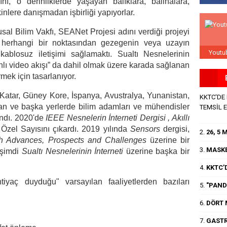
ını, o derinliklerde yaşayan balıklara, balinalara,
inlere danışmadan işbirliği yapıyorlar.
usal Bilim Vakfı, SEANet Projesi adını verdiği projeyi
n herhangi bir noktasından gezegenin veya uzayın
Youtu
ablosuz iletişimi sağlamaktı. Sualtı Nesnelerinin
anlı video akışı” da dahil olmak üzere karada sağlanan
rmek için tasarlanıyor.
Katar, Güney Kore, İspanya, Avustralya, Yunanistan,
KKTC'DE
tan ve başka yerlerde bilim adamları ve mühendisler
TEMSİL 
andı. 2020'de
IEEE Nesnelerin İnterneti Dergisi , Akıllı
Özel Sayısını çıkardı. 2019 yılında
Sensors
dergisi,
2.
26, 5
h Advances, Prospects and Challenges
üzerine bir
3.
MASKE
 şimdi
Sualtı Nesnelerinin İnterneti
üzerine başka bir
4.
KKTC’D
tiyaç duyduğu" varsayılan faaliyetlerden bazıları
5.
"PANDE
6.
DÖRT 
7.
GASTR