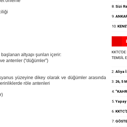
afet önleme
8.
Sizi R
iliği
9.
ANKAR
10.
KENE
KKTC'DE
şlanan altyapı şunları içerir:
TEMSİL 
ve antenler (“düğümler”)
2.
Aliya 
okyanus yüzeyine dikey olarak ve düğümler arasında
3.
26, 5
derinliklerde röle antenleri
4.
“KAHR
r)
5.
Yapay 
6.
KKTC’D
7.
GÖSTE