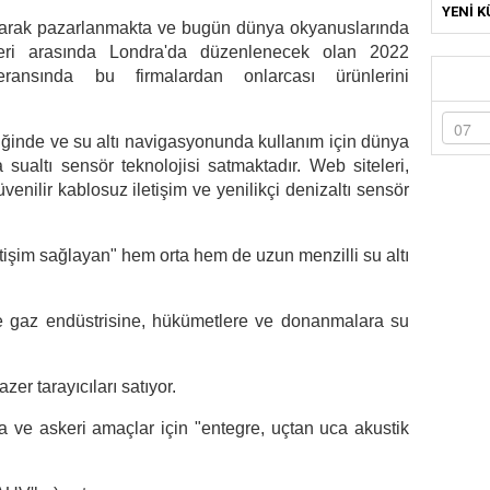
YENİ K
i olarak pazarlanmakta ve bugün dünya okyanuslarında
leri ​​arasında Londra'da düzenlenecek olan 2022
eransında bu firmalardan onlarcası ürünlerini
iliğinde ve su altı navigasyonunda kullanım için dünya
la sualtı sensör teknolojisi satmaktadır. Web siteleri,
enilir kablosuz iletişim ve yenilikçi denizaltı sensör
letişim sağlayan" hem orta hem de uzun menzilli su altı
ve gaz endüstrisine, hükümetlere ve donanmalara su
zer tarayıcıları satıyor.
 ve askeri amaçlar için "entegre, uçtan uca akustik