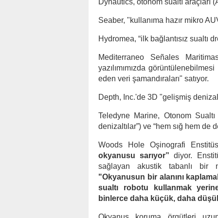
Dynautics, otonom sualtı araçları (A
Seaber, "kullanıma hazır mikro AUV'
Hydromea, “ilk bağlantısız sualtı dr
Mediterraneo Señales Maritimas,
yazılımımızda görüntülenebilmesi i
eden veri şamandıraları" satıyor.
Depth, Inc.'de 3D "gelişmiş denizal
Teledyne Marine, Otonom Sualtı P
denizaltılar”) ve “hem sığ hem de der
Woods Hole Oşinografi Enstitü
okyanusu sarıyor”
diyor. Enstit
sağlayan akustik tabanlı bir n
"Okyanusun bir alanını kaplamak
sualtı robotu kullanmak yerine
binlerce daha küçük, daha düşük 
Okyanus koruma örgütleri uzun 