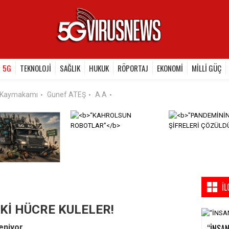
5G
TEKNOLOJİ
SAĞLIK
HUKUK
RÖPORTAJ
EKONOMİ
MİLLİ GÜÇ
 Kaymakamı
Gunef ATEŞ
A.A
•
•
•
İL
Kİ HÜCRE KULELER!
“İNSAN
eniyor.