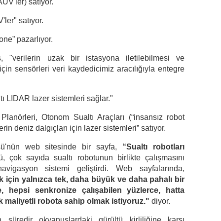
UV'ler) satıyor.
ler" satıyor.
one” pazarlıyor.
 "verilerin uzak bir istasyona iletilebilmesi ve
çin sensörleri veri kaydedicimiz aracılığıyla entegre
tı LIDAR lazer sistemleri sağlar."
lanörleri, Otonom Sualtı Araçları (“insansız robot
in deniz dalgıçları için lazer sistemleri” satıyor.
sü'nün web sitesinde bir sayfa,
“Sualtı robotları
ü, çok sayıda sualtı robotunun birlikte çalışmasını
avigasyon sistemi geliştirdi. Web sayfalarında,
 için yalnızca tek, daha büyük ve daha pahalı bir
, hepsi senkronize çalışabilen yüzlerce, hatta
maliyetli robota sahip olmak istiyoruz."
diyor.
süredir okyanuslardaki gürültü kirliliğine karşı