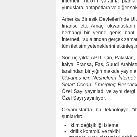
İnterneti” (IoUT) yaratma planlar
yunuslara, ahtapotlara ve diğer sak
Amerika Birleşik Devletleri'nde Ul
finanse etti. Amaç, okyanusları
herhangi bir yerine geniş bant k
İnterneti, “su altından gerçek zam
tüm iletişim yeteneklerini etkinleşti
Son üç yılda ABD, Çin, Pakistan, 
İtalya, Fransa, Fas, Suudi Arabis
tarafından bir yığın makale yayınl
Okyanus için Nesnelerin İnterneti
Smart Ocean: Emerging Researc
Özel Sayı yayınladı ve aynı dergi
Özel Sayı yayınlıyor.
Okyanuslarda bu teknolojiye "ih
şunlardır:
iklim değişikliği izleme
kirlilik kontrolü ve takibi