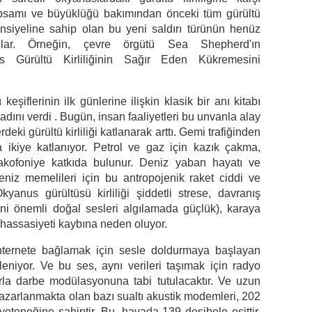
psamı ve büyüklüğü bakımından önceki tüm gürültü
ansiyeline sahip olan bu yeni saldırı türünün henüz
ılar. Örneğin, çevre örgütü Sea Shepherd'ın
s Gürültü Kirliliğinin Sağır Eden Kükremesini
eşiflerinin ilk günlerine ilişkin klasik bir anı kitabı
adını verdi . Bugün, insan faaliyetleri bu unvanla alay
deki gürültü kirliliği katlanarak arttı. Gemi trafiğinden
 ikiye katlanıyor. Petrol ve gaz için kazık çakma,
akofoniye katkıda bulunur. Deniz yaban hayatı ve
eniz memelileri için bu antropojenik raket ciddi ve
kyanus gürültüsü kirliliği şiddetli strese, davranış
ani önemli doğal sesleri algılamada güçlük), karaya
 hassasiyeti kaybına neden oluyor.
internete bağlamak için sesle doldurmaya başlayan
eniyor. Ve bu ses, aynı verileri taşımak için radyo
larla darbe modülasyonuna tabi tutulacaktır. Ve uzun
pazarlanmakta olan bazı sualtı akustik modemleri, 202
eteneğine sahiptir. Bu, havada 139 desibele eşittir.