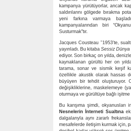
kampanya yürütüyorlar, ancak ka
saldırılarını gölgede bırakma pot
yeni farkına varmaya başlad
kampanyalarından biri “Okyanu
Susturmak”tır.
Jacques Cousteau "1953'te, sualtı k
yayınladı. Bu kitaba
Sessiz Dünya
ediyor. Son birkaç on yılda, denizler
kaynaklanan gürültü her on yılda
tarama, sonar ve sismik keşif k
özellikle akustik olarak hassas d
büyüyen bir tehdit oluşturuyor. O
değişikliklerine, maskelemeye (y
oturmaya ve gürültüye bağlı işitme
Bu karışıma şimdi, okyanusları 
Nesnelerin İnterneti Sualtına
ekl
dalgalarıyla aynı zararlı frekans
mesafelerde iletişim kurmak için, 
desibel kadar yüksek ses üretme y