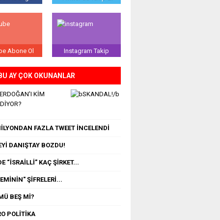
be Abone Ol
Instagram Takip
BU AY ÇOK OKUNANLAR
 ERDOĞAN'I KİM
EDİYOR?
 MİLYONDAN FAZLA TWEET İNCELENDİ
Yİ DANIŞTAY BOZDU!
E “İSRAİLLİ” KAÇ ŞİRKET...
MİNİN" ŞİFRELERİ...
MÜ BEŞ Mİ?
O POLİTİKA