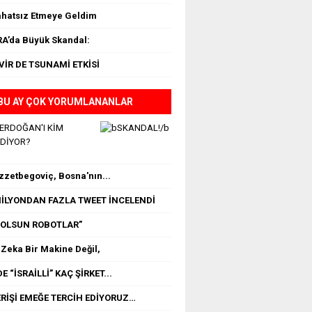
ahatsız Etmeye Geldim
A’da Büyük Skandal:
VİR DE TSUNAMİ ETKİSİ
BU AY ÇOK YORUMLANANLAR
 ERDOĞAN'I KİM
EDİYOR?
İzzetbegoviç, Bosna'nın...
 MİLYONDAN FAZLA TWEET İNCELENDİ
OLSUN ROBOTLAR”
Zeka Bir Makine Değil,
E “İSRAİLLİ” KAÇ ŞİRKET...
RİŞİ EMEĞE TERCİH EDİYORUZ…