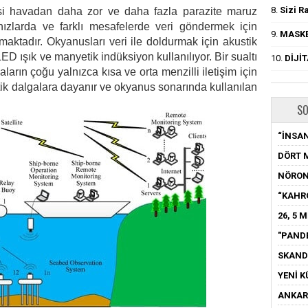
8.
Sizi R
esi havadan daha zor ve daha fazla parazite maruz
 hızlarda ve farklı mesafelerde veri göndermek için
9.
MASKE
ılmaktadır. Okyanusları veri ile doldurmak için akustik
 LED ışık ve manyetik indüksiyon kullanılıyor. Bir sualtı
10.
DİJİ
ların çoğu yalnızca kısa ve orta menzilli iletişim için
ustik dalgalara dayanır ve okyanus sonarında kullanılan
SO
“İNSAN
DÖRT 
NÖRON
“KAHR
26, 5 
"PAND
SKAND
YENİ K
ANKARA