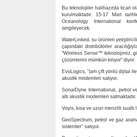
Bu teknolojiler halihazırda ticar
kurulmaktadır. 15-17 Mart tarih
Oceanology International konf
sergileyecek.
WaterLinked, su ürünleri yetiştiric
çapındaki distribütörler aracılığıy
“Wireless Sense™ teknolojimiz, güv
çözümlerini mümkün kılıyor” diyor.
EvoLogics, "tam çift yönlü dijital i
akustik modemleri satıyor.
SonarDyne International, petrol 
altı akustik modemleri satmaktadır.
Voyis, kısa ve uzun menzilli sualtı la
GeoSpectrum, petrol ve gaz arama
sistemler" satıyor.