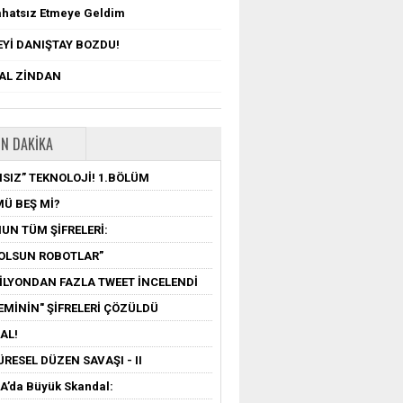
ahatsız Etmeye Geldim
Yİ DANIŞTAY BOZDU!
TAL ZİNDAN
N DAKIKA
SIZ” TEKNOLOJİ! 1.BÖLÜM
MÜ BEŞ Mİ?
UN TÜM ŞİFRELERİ:
OLSUN ROBOTLAR”
MİLYONDAN FAZLA TWEET İNCELENDİ
EMİNİN" ŞİFRELERİ ÇÖZÜLDÜ
AL!
ÜRESEL DÜZEN SAVAŞI - II
’da Büyük Skandal: