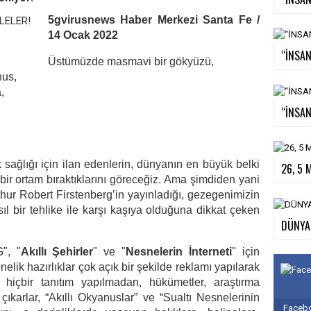
5g
virusnews Haber Merkezi Santa Fe /
14 Ocak 2022
“İNSAN
Üstümüzde masmavi bir gökyüzü,
nus,
,
“İNSAN
sağlığı için ilan edenlerin, dünyanın en büyük belki
26, 5 
ir ortam bıraktıklarını göreceğiz. Ama şimdiden yani
thur Robert Firstenberg
’in yayınladığı, gezegenimizin
sıl bir tehlike ile karşı kaşıya olduğuna dikkat çeken
DÜNYA
", "
Akıllı Şehirler
" ve "
Nesnelerin İnterneti
" için
elik hazırlıklar çok açık bir şekilde reklamı yapılarak
hiçbir tanıtım yapılmadan, hükümetler, araştırma
 çıkarlar, “Akıllı Okyanuslar” ve “Sualtı Nesnelerinin
Facebo