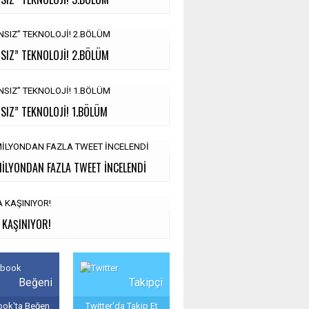
SIZ” TEKNOLOJİ! 2.BÖLÜM
SIZ” TEKNOLOJİ! 1.BÖLÜM
MİLYONDAN FAZLA TWEET İNCELENDİ
 KAŞINIYOR!
Beğeni
Takipçi
ok'ta Beğen
Twitter'da Takip Et