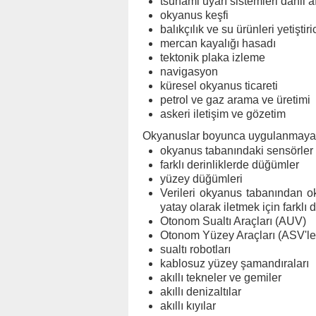
tsunami uyarı sistemleri dahil 
okyanus keşfi
balıkçılık ve su ürünleri yetiştiric
mercan kayalığı hasadı
tektonik plaka izleme
navigasyon
küresel okyanus ticareti
petrol ve gaz arama ve üretimi
askeri iletişim ve gözetim
Okyanuslar boyunca uygulanmaya ba
okyanus tabanındaki sensörler 
farklı derinliklerde düğümler
yüzey düğümleri
Verileri okyanus tabanından 
yatay olarak iletmek için farklı 
Otonom Sualtı Araçları (AUV)
Otonom Yüzey Araçları (ASV'le
sualtı robotları
kablosuz yüzey şamandıraları
akıllı tekneler ve gemiler
akıllı denizaltılar
akıllı kıyılar