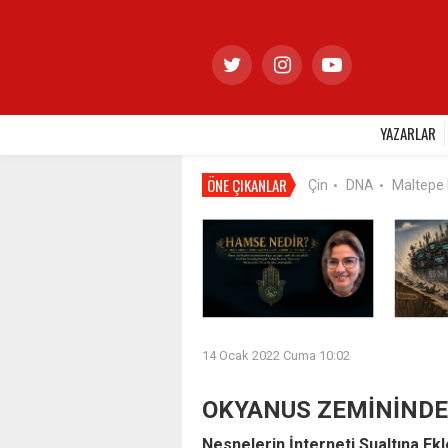
YAZARLAR
ÖNE ÇIKANLAR
Çin
DNA
Maltepe
•
•
14 Ocak 2022 Cuma 10:02
OKYANUS ZEMİNİNDE
Nesnelerin İnterneti Sualtına Ekl