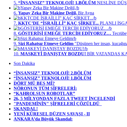
5.
“İNSANSIZ” TEKNOLOJİ! 1.BÖLÜM
NESLİNE DÜŞM
6.
Yapay Zeka Bir Makine Değil,
Bir Ayna
7.
KKTC’DE “İSRAİLLİ” KAÇ ŞİRKET...
PLANLI İŞG
8.
GÖSTERİŞİ EMEĞE TERCİH EDİYORUZ…
Tecrübe
9.
Sizi Rahatsız Etmeye Geldim
"Düşünen her insan, kucağın
10.
MASKEYİ DANIŞTAY BOZDU!
BİR VATANDAŞ K
Son Dakika
“İNSANSIZ” TEKNOLOJİ! 2.BÖLÜM
“İNSANSIZ” TEKNOLOJİ! 1.BÖLÜM
DÖRT MÜ BEŞ Mİ?
NÖRONUN TÜM ŞİFRELERİ:
“KAHROLSUN ROBOTLAR”
26, 5 MİLYONDAN FAZLA TWEET İNCELENDİ
"PANDEMİNİN" ŞİFRELERİ ÇÖZÜLDÜ
SKANDAL!
YENİ KÜRESEL DÜZEN SAVAŞI - II
ANKARA’da Büyük Skandal: