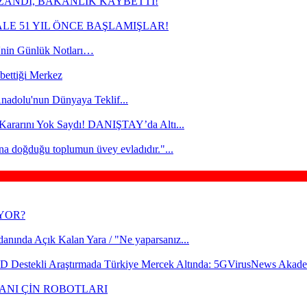
ZANDI, BAKANLIK KAYBETTİ!
ALE 51 YIL ÖNCE BAŞLAMIŞLAR!
in Günlük Notları…
bettiği Merkez
nadolu'nun Dünyaya Teklif...
 Kararını Yok Saydı! DANIŞTAY’da Altı...
ına doğduğu toplumun üvey evladıdır."...
İYOR?
cdanında Açık Kalan Yara / "Ne yaparsanız...
 Destekli Araştırmada Türkiye Mercek Altında: 5GVirusNews Akade
ANI ÇİN ROBOTLARI