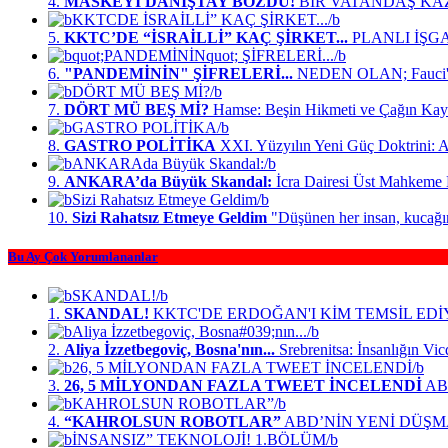
4.
MASKEYİ DANIŞTAY BOZDU!
BİR VATANDAŞ KA
5.
KKTC’DE “İSRAİLLİ” KAÇ ŞİRKET...
PLANLI İŞG
6.
"PANDEMİNİN" ŞİFRELERİ...
NEDEN OLAN; Fauci'n
7.
DÖRT MÜ BEŞ Mİ?
Hamse: Beşin Hikmeti ve Çağın Kay
8.
GASTRO POLİTİKA
XXI. Yüzyılın Yeni Güç Doktrini: A
9.
ANKARA’da Büyük Skandal:
İcra Dairesi Üst Mahkeme
10.
Sizi Rahatsız Etmeye Geldim
"Düşünen her insan, kucağ
Bu Ay Çok Yorumlananlar
1.
SKANDAL!
KKTC'DE ERDOĞAN'I KİM TEMSİL ED
2.
Aliya İzzetbegoviç, Bosna'nın...
Srebrenitsa: İnsanlığın Vi
3.
26, 5 MİLYONDAN FAZLA TWEET İNCELENDİ
ABD
4.
“KAHROLSUN ROBOTLAR”
ABD’NİN YENİ DÜŞM