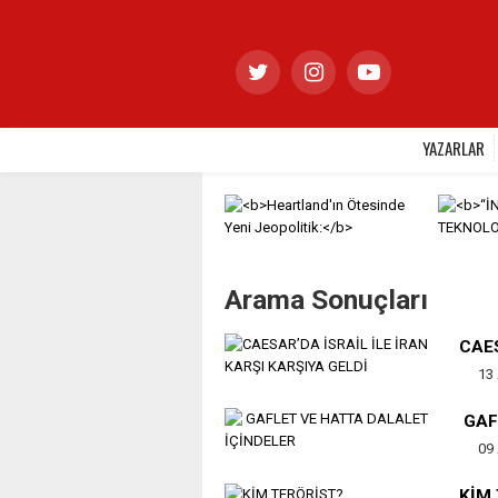
YAZARLAR
Arama Sonuçları
CAES
13 
GAF
09 
KİM