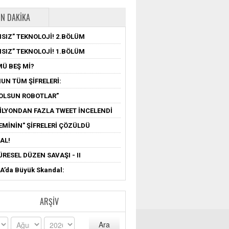
N DAKIKA
SIZ” TEKNOLOJİ! 2.BÖLÜM
SIZ” TEKNOLOJİ! 1.BÖLÜM
MÜ BEŞ Mİ?
UN TÜM ŞİFRELERİ:
OLSUN ROBOTLAR”
MİLYONDAN FAZLA TWEET İNCELENDİ
EMİNİN" ŞİFRELERİ ÇÖZÜLDÜ
AL!
ÜRESEL DÜZEN SAVAŞI - II
’da Büyük Skandal:
ARŞIV
Ara