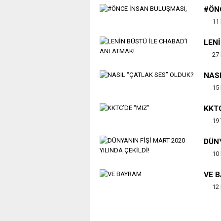
#ÖN
11 
LENİ
27 
NASI
15 
KKTC
19
DÜNY
10 
VE 
12 