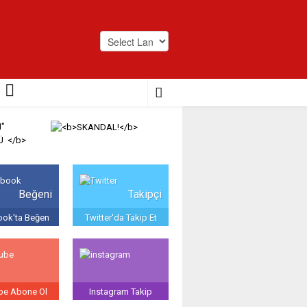
Powered by
Translate
Beğeni
Takipçi
ok'ta Beğen
Twitter'da Takip Et
be Abone Ol
Instagram Takip