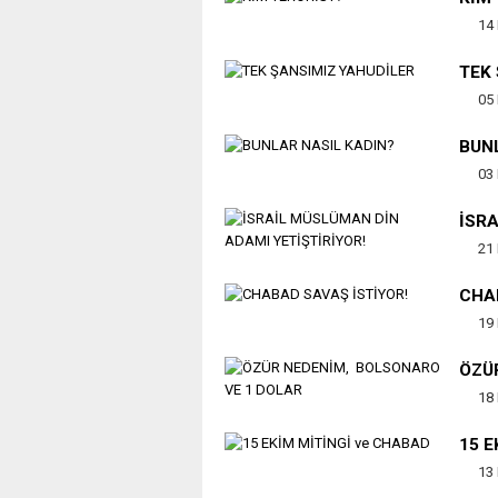
14
TEK
05
BUN
03
İSRA
21 
CHA
19 
ÖZÜ
18 
15 
13 