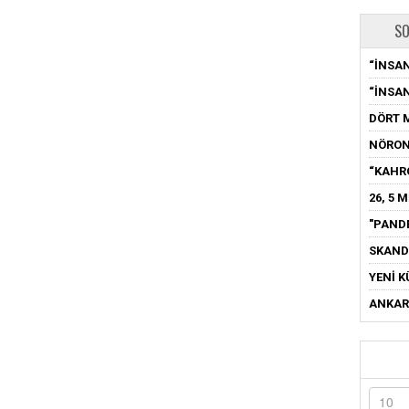
SO
“İNSAN
“İNSAN
DÖRT 
NÖRON
“KAHR
26, 5 
"PAND
SKAND
YENİ K
ANKARA