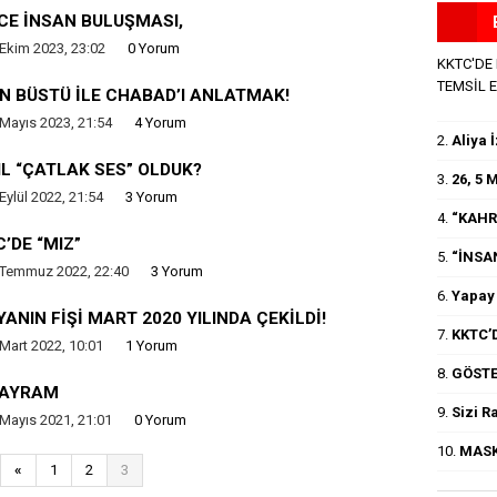
CE İNSAN BULUŞMASI,
Ekim 2023, 23:02
0 Yorum
KKTC'DE
TEMSİL 
N BÜSTÜ İLE CHABAD’I ANLATMAK!
Mayıs 2023, 21:54
4 Yorum
2.
Aliya 
L “ÇATLAK SES” OLDUK?
3.
26, 5
Eylül 2022, 21:54
3 Yorum
4.
“KAHR
’DE “MIZ”
5.
“İNSA
 Temmuz 2022, 22:40
3 Yorum
6.
Yapay 
ANIN FİŞİ MART 2020 YILINDA ÇEKİLDİ!
7.
KKTC’D
Mart 2022, 10:01
1 Yorum
8.
GÖSTE
BAYRAM
9.
Sizi R
Mayıs 2021, 21:01
0 Yorum
10.
MASK
«
1
2
3