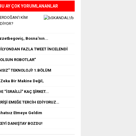
BU AY ÇOK YORUMLANANLAR
 ERDOĞAN'I KİM
EDİYOR?
İzzetbegoviç, Bosna'nın...
 MİLYONDAN FAZLA TWEET İNCELENDİ
OLSUN ROBOTLAR”
NSIZ” TEKNOLOJİ! 1.BÖLÜM
Zeka Bir Makine Değil,
E “İSRAİLLİ” KAÇ ŞİRKET...
RİŞİ EMEĞE TERCİH EDİYORUZ…
ahatsız Etmeye Geldim
EYİ DANIŞTAY BOZDU!