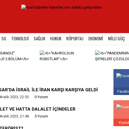
5G
TEKNOLOJİ
SAĞLIK
HUKUK
RÖPORTAJ
EKONOMİ
MİLLİ GÜÇ
AR’DA İSRAİL İLE İRAN KARŞI KARŞIYA GELDİ
Facebo
Aralık 2023, 22:53
0 Yorum
LET VE HATTA DALALET İÇİNDELER
Aralık 2023, 21:48
5 Yorum
Youtu
 TERÖRİST?