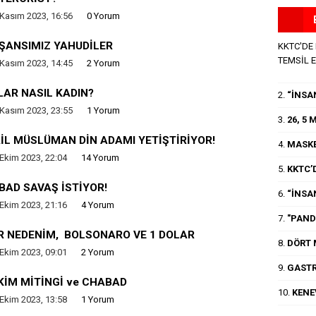
 Kasım 2023, 16:56
0 Yorum
 ŞANSIMIZ YAHUDİLER
KKTC'DE
TEMSİL 
 Kasım 2023, 14:45
2 Yorum
LAR NASIL KADIN?
2.
“İNSA
 Kasım 2023, 23:55
1 Yorum
3.
26, 5
İL MÜSLÜMAN DİN ADAMI YETİŞTİRİYOR!
4.
MASKE
Ekim 2023, 22:04
14 Yorum
5.
KKTC’D
BAD SAVAŞ İSTİYOR!
6.
“İNSA
Ekim 2023, 21:16
4 Yorum
7.
"PANDE
R NEDENİM, BOLSONARO VE 1 DOLAR
8.
DÖRT 
Ekim 2023, 09:01
2 Yorum
9.
GASTR
EKİM MİTİNGİ ve CHABAD
10.
KENE
Ekim 2023, 13:58
1 Yorum