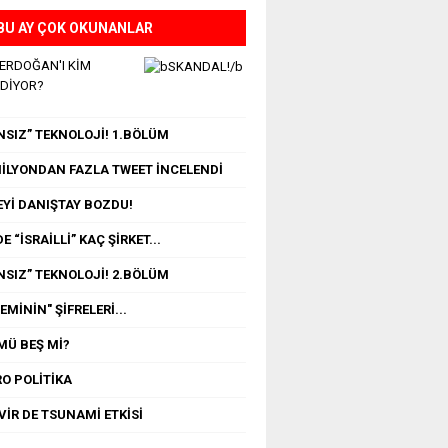
BU AY ÇOK OKUNANLAR
 ERDOĞAN'I KİM
EDİYOR?
NSIZ” TEKNOLOJİ! 1.BÖLÜM
 MİLYONDAN FAZLA TWEET İNCELENDİ
Yİ DANIŞTAY BOZDU!
E “İSRAİLLİ” KAÇ ŞİRKET...
NSIZ” TEKNOLOJİ! 2.BÖLÜM
MİNİN" ŞİFRELERİ...
MÜ BEŞ Mİ?
O POLİTİKA
VİR DE TSUNAMİ ETKİSİ